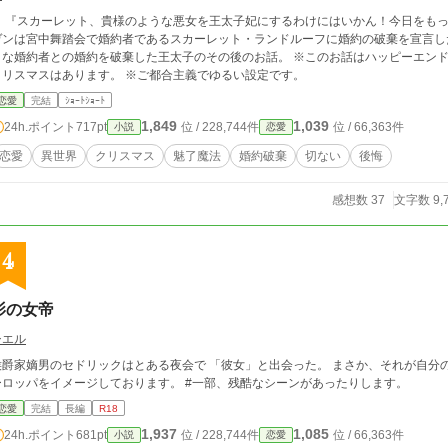
『スカーレット、貴様のような悪女を王太子妃にするわけにはいかん！今日をもって、婚約を
ンは宮中舞踏会で婚約者であるスカーレット・ランドルーフに婚約の破棄を宣言した。 この、お話は魅了魔法に掛か
婚約者との婚約を破棄した王太子のその後のお話。 ※このお話はハッピーエンドではありません。 ※魔法のある異世界ですが、
クリスマスはあります。 ※ご都合主義でゆるい設定です。
恋愛
完結
ｼｮｰﾄｼｮｰﾄ
1,849
1,039
24h.ポイント
717pt
位 / 228,744件
位 / 66,363件
小説
恋愛
恋愛
異世界
クリスマス
魅了魔法
婚約破棄
切ない
後悔
感想数 37
文字数 9,
4
影の女帝
シエル
爵家嫡男のセドリックはとある夜会で 「彼女」と出会った。 まさか、それが自分のすべてを変えると思わずに… #世界感は中世ヨ
ーロッパをイメージしております。 #一部、残酷なシーンがあったりします。
恋愛
完結
長編
R18
1,937
1,085
24h.ポイント
681pt
位 / 228,744件
位 / 66,363件
小説
恋愛