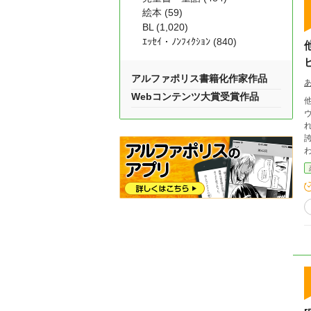
絵本 (59)
BL (1,020)
ｴｯｾｲ・ﾉﾝﾌｨｸｼｮﾝ (840)
アルファポリス書籍化作家作品
Webコンテンツ大賞受賞作品
ヴ
わ
か