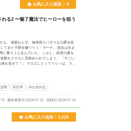
お気に入り追加
4
れる2 〜魅了魔法でヒーローを狙う
ロエ。 相変わらず、無表情スパダリな公爵令息
んでいた。 しかし、鉄壁の愛を
をクロエに見咎められてしまう。 「すごい
にとってリリィは、ライ
女を過保護にサポートするヴィンセント）に追い
心ヒロインの狂気的な探
逆追撃
異世界
AI生成作品
173
最終更新日 2026.07.31
登録日 2026.07.31
お気に入り追加
1,229