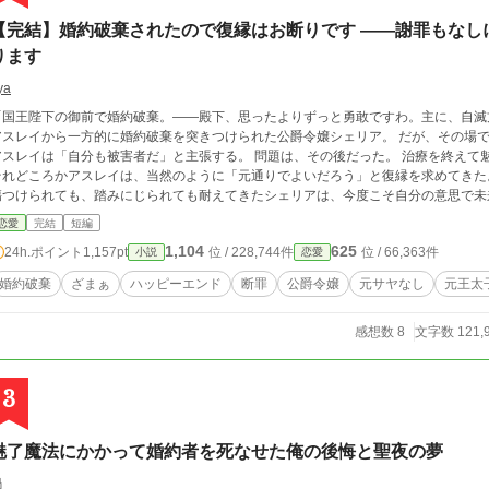
【完結】婚約破棄されたので復縁はお断りです ――謝罪もなし
ります
ya
国王陛下の御前で婚約破棄。――殿下、思ったよりずっと勇敢ですわ。主に、自滅方面に」 卒業記念パーティーの壇
スレイから一方的に婚約破棄を突きつけられた公爵令嬢シェリア。 だが、その場で男爵令嬢ミリアムの持つ魅了魔道具が発覚し、
レイは「自分も被害者だ」と主張する。 問題は、その後だった。 治療を終えて魅了が解けても、謝罪の手紙は一通も届かない。
れどころかアスレイは、当然のように「元通りでよいだろう」と復縁を求めてきた。 十年間、王太子妃候補として己を律し続
つけられても、踏みにじられても耐えてきたシェリアは、今度こそ自分の意思で未来を選ぶ。 「気安く触れない
らお断り申し上げます」 完璧な淑女の微笑みを崩さず、内心では身勝手な元王太子へ切れ味鋭く突っ込むシェリア。 何度拒絶
恋愛
完結
短編
れても手を伸ばしてくるのなら、鉄の骨組みが入った扇で叩き落とすまでです。 謝罪も反省もできない元王太子には、王太子位の
1,104
625
24h.ポイント
1,157pt
位 / 228,744件
位 / 66,363件
小説
恋愛
だけでは終わらない、相応の結末を。 一方、北の辺境で出会ったのは、豪快で大型犬のようにまっすぐな辺境伯ギルバート。 一
緒に仕事をし、無茶をすれば叱り、お茶を飲み、魔獣襲撃を乗り越えるうちに、彼と
婚約破棄
ざまぁ
ハッピーエンド
断罪
公爵令嬢
元サヤなし
元王太
へ変わっていく。 謝罪もなしに元通りですか？ もう心は冷めきっております。 これは、元王太子へ何度もきっちり引導を渡
た公爵令嬢が、自分の居場所と未来と婚約者を、自らの意思で選び直す物語。 ※元王太子ざまぁ複数あり ※王太子位剥奪／夜会で
感想数 8
文字数 121,
再自爆／番外編で最終処分 ※本編・番外編・本編補完編まで全話完結済み ※ハッピ
3
魅了魔法にかかって婚約者を死なせた俺の後悔と聖夜の夢
鍋