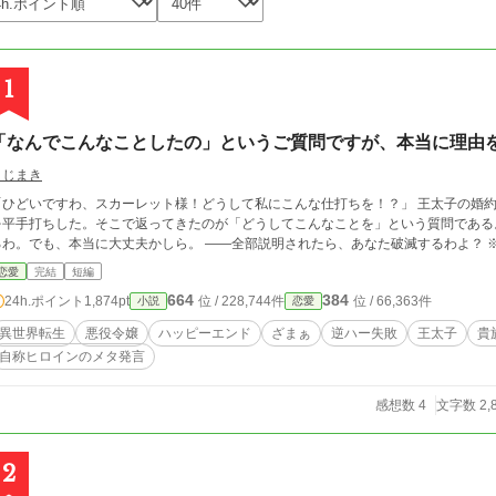
1
「なんでこんなことしたの」というご質問ですが、本当に理由
こじまき
「ひどいですわ、スカーレット様！どうして私にこんな仕打ちを！？」 王太子の婚
を平手打ちした。そこで返ってきたのが「どうしてこんなことを」という質問である
るわ。でも、本当に大丈夫かしら。 ――全部説明されたら、あなた破滅するわよ？ 
恋愛
完結
短編
664
384
24h.ポイント
1,874pt
位 / 228,744件
位 / 66,363件
小説
恋愛
異世界転生
悪役令嬢
ハッピーエンド
ざまぁ
逆ハー失敗
王太子
貴
自称ヒロインのメタ発言
感想数 4
文字数 2,
2