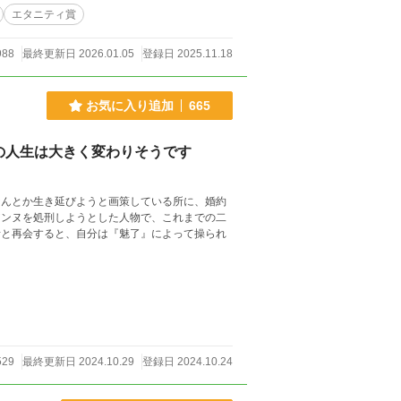
エタニティ賞
988
最終更新日 2026.01.05
登録日 2025.11.18
お気に入り追加
665
の人生は大きく変わりそうです
なんとか生き延びようと画策している所に、婚約
アンヌを処刑しようとした人物で、これまでの二
者と再会すると、自分は『魅了』によって操られ
529
最終更新日 2024.10.29
登録日 2024.10.24