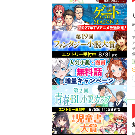
a
「
ア
アス
そ
傷
心底か
さ
剥奪
えるもの
し