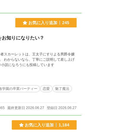
お気に入り追加
245
をお知りになりたい？
約者スカーレットは、王太子にすりよる男爵令嬢
。 わからないなら、丁寧にご説明して差し上げ
※小説になろうにも投稿しています
族学園の卒業パーティー
恋愛
魅了魔法
865
最終更新日 2026.06.27
登録日 2026.06.27
お気に入り追加
1,184