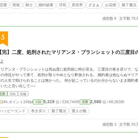
恋愛
暗殺
騎士
婚約破棄
浮気
異世界
ざまぁ
お花畑
魅了魔法
感想数 8
文字数 78,
5
【完】二度、処刑されたマリアンヌ・ブランシェットの三度目
12
マリアンヌ・ブランシェットは死ぬ度に処刑前に時が戻る。 三度目の巻き戻りで、
者の侍従がやって来て、処刑が取りやめとなり釈放される。 婚約者は他ならぬマリ
度の人生で助けられることは無かった。 何が起こっているのか分からないまま婚約
ていたと言い出して──
恋愛
完結
短編
5,319
2,580
24h.ポイント
248pt
位 / 228,744件
位 / 66,363件
小説
恋愛
ハッピーエンド
巻き戻り
魅了魔法
愛人が敵
感想数 3
文字数 33,