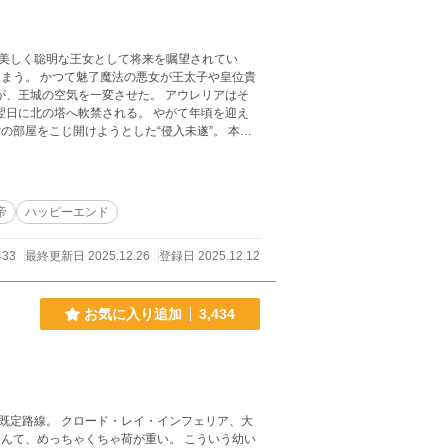
美しく聡明な王女として将来を嘱望されてい
子や皇位貴
が、王城の空気を一変させた。 アウレリアはそ
へ軟禁される。 やがて年頃を迎え
の部屋をこじ開けようとした“侵入未遂”。 本来
恥な娘」と歪めて受け取り、国外追放論が貴族
る。……丁重に扱うつもりはない」と嘲笑し、宰
帝
ハッピーエンド
はまだまし
”という言葉に不安を抱きながら帝国へ向かうのだ
433
最終更新日 2025.12.26
登録日 2025.12.12
更新は基本一日二回で朝７時と夜１９時となっています。
お気に入り追加
3,434
インフェリア、大