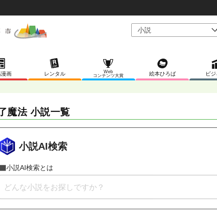
Web
稿漫画
レンタル
絵本ひろば
ビジ
コンテンツ大賞
了魔法 小説一覧
小説AI検索
小説AI検索とは