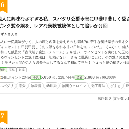
6
他人に興味なさすぎる私、スパダリ公爵令息に甲斐甲斐しく愛さ
ピンク髪令嬢を、レアな実験被験体として追いかけ回
あずきまんま
他人に一切興味がなく、人の顔と名前を覚えるのも壊滅的に苦手な魔法薬学の天才ク
ィンセントに甲斐甲斐しくお世話をされる甘い日常を送っていた。 そんな中、編入してきた子爵令嬢リリィ・マーチ。 彼女は生ま
れ持った禁忌の『古代魅了魔法（チャーム）』を使い、ヴィンセントを虜にして玉の輿に乗ろうと企
誇るヴィンセントに魅了魔法は一切効かない！ さらに運悪いことに、その魅了の魔力波動
！ 生きた人間がこんな波長を出してるなんて初めて見た！ ちょっと脳の構造と抽出液を見せて！」 クロエ
バルどころか『極めて希少な実験被験体』。 研究欲で目を輝かせたクロエ（と、彼
恋愛
完結
短編
け回されることになったリリィは、恐怖のあまり「助けてぇぇぇ！」と泣き叫ぶことになり……！？ 無関
5,650
2,688
24h.ポイント
234pt
位 / 228,744件
位 / 66,363件
小説
恋愛
究心と過保護スパダリの鉄壁ガードが光る、シリーズ第2弾！
スパダリ
溺愛
無表情
幼馴染
無関心ヒロイン
魅了魔法
ざまぁ
感想数 0
文字数 5,
7