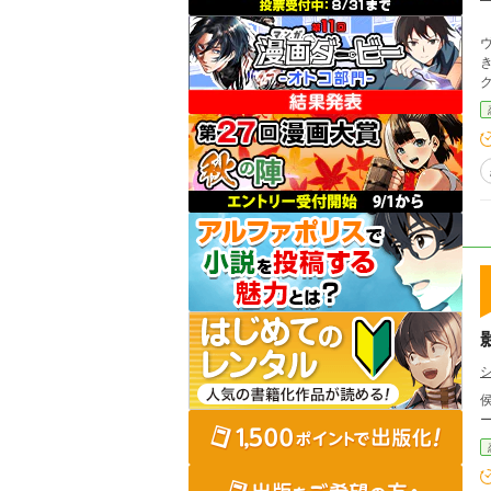
ヴ
きな
侯