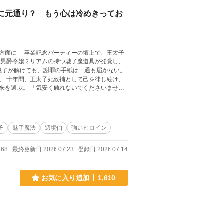
に元通り？ もう心は冷めきってお
上で、王太子
け、
でくださいませ。
過ごす毎日は、少しずつ「明日が楽しみ」と思
子
魅了魔法
辺境伯
強いヒロイン
968
最終更新日 2026.07.23
登録日 2026.07.14
ーエンド
お気に入り追加
1,610