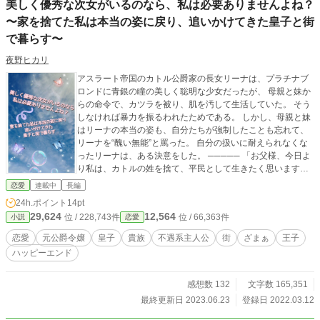
美しく優秀な次女がいるのなら、私は必要ありませんよね？
〜家を捨てた私は本当の姿に戻り、追いかけてきた皇子と街
で暮らす〜
夜野ヒカリ
アスラート帝国のカトル公爵家の長女リーナは、プラチナブ
ロンドに青銀の瞳の美しく聡明な少女だったが、 母親と妹か
らの命令で、カツラを被り、肌を汚して生活していた。 そう
しなければ暴力を振るわれたためである。 しかし、母親と妹
はリーナの本当の姿も、自分たちが強制したことも忘れて、
リーナを“醜い無能”と罵った。 自分の扱いに耐えられなくな
ったリーナは、ある決意をした。 ───── 「お父様、今日よ
り私は、カトルの姓を捨て、平民として生きたく思います」
リーナの１８歳の誕生日、リーナは父親である公爵にそう切
恋愛
連載中
長編
り出す。 ───── リーナが公爵家を出た時、公爵家の財政管
24h.ポイント
14pt
理、領地管理、他家との関係の保持─── ほとんどの仕事はリ
29,624
12,564
位 / 228,743件
位 / 66,363件
小説
恋愛
ーナがしていたのだが…………。 貴族としての身分を捨て、
街の食堂で働き始めたリーナはそこで幸せになれるのか！？
恋愛
元公爵令嬢
皇子
貴族
不遇系主人公
街
ざまぁ
王子
密かなにリーナに想いを寄せていて、リーナを追いかけて街
ハッピーエンド
に下りた皇子との恋の行方は！？ 話、設定、登場人物の口調
etc. 色々とブレブレですが、ご容赦くださいm(__)m 本編は最
後まで執筆、公開予約済みです。本編完結後、のんびりと番
感想数 132
文字数 165,351
外編を更新していく予定です！ 3/18 : Hotランキング 60位→3
最終更新日 2023.06.23
登録日 2022.03.12
0位→15位→10位→6位 3/19～21 : Hotランキング1位 ありが