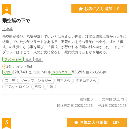
とうございます!!
4
お気に入り追加
0
飛空艇の下で
上津英
飛空艇が飛び、治安が決していいとは言えない世界。凄惨な環境に置かれ人生に
絶望していた少年ブラッドはある日、不死の力を持つ青年に出会う。彼の「儀
式」の生贄になる事を選び、「儀式」が行われる辺境の村へ向かった。 そして
ブラッドはそこで一人の少女に恋をし、死に抗おうともがき始める。
ファンタジー
完結
長編
24h.ポイント
0pt
228,743
53,295
位 / 228,743件
位 / 53,295件
小説
ファンタジー
異世界
ダークファンタジー
男主人公
不遇系主人公
元気なヒロイン
初恋
生贄
感想数 0
文字数 26,173
最終更新日 2023.12.23
登録日 2023.12.23
5
お気に入り追加
187