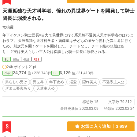
天涯孤独な天才科学者、憧れの異世界ゲートを開発して騎士
団長に溺愛される。
竜鳴躍
年下イケメン騎士団長×自力で異世界に行く系天然不遇美人天才科学者のはわは
わラブ。 天涯孤独な天才科学者・須藤嵐は子どもの頃から憧れた異世界に行く
ため、別次元を開くゲートを開発した。 チートなし、チート級の頭脳はあ
り！？実は美人らしい主人公は保護した騎士団長に溺愛される。
BL
完結
長編
R18
24h.ポイント
21pt
24,774
6,129
位 / 228,743件
位 / 31,413件
小説
BL
男らしい受け
異世界
年下攻め
溺愛
隠れ美人
不遇系主人公
ざまぁ要素あり
天然主人公
感想数 15
文字数 79,312
最終更新日 2023.03.09
登録日 2023.02.24
3
お気に入り追加
3,699