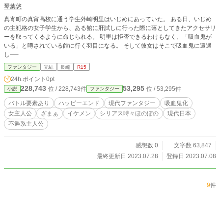
琴葉悠
真宵町の真宵高校に通う学生外崎明里はいじめにあっていた。 ある日、いじめ
の主犯格の女子学生から、ある館に肝試しに行った際に落としてきたアクセサリ
ーを取ってくるように命じられる。 明里は拒否できるわけもなく、「吸血鬼が
いる」と噂されている館に行く羽目になる。 そして彼女はそこで吸血鬼に遭遇
し──
ファンタジー
完結
長編
R15
24h.ポイント
0pt
228,743
53,295
位 / 228,743件
位 / 53,295件
小説
ファンタジー
バトル要素あり
ハッピーエンド
現代ファンタジー
吸血鬼化
女主人公
ざまぁ
イケメン
シリアス時々ほのぼの
現代日本
不遇系主人公
感想数 0
文字数 63,847
最終更新日 2023.07.28
登録日 2023.07.08
9
件