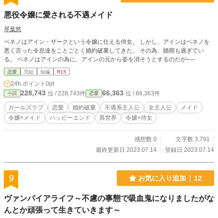
悪役令嬢に愛される不遇メイド
琴葉悠
ベネノはアイン・ザークという令嬢に仕える侍女。 しかし、アインはベネノを
悪く言った令息達をことごとく婚約破棄してきた。 その為、婚期も過ぎてい
る。 ベネノはアインの為に、アインの元から姿を消そうとするのだが──
恋愛
完結
短編
R15
24h.ポイント
0pt
228,743
66,363
位 / 228,743件
位 / 66,363件
小説
恋愛
ガールズラブ
恋愛
婚約破棄
不遇系主人公
女主人公
メイド
令嬢×メイド
ハッピーエンド
異世界
令嬢×侍女
感想数 0
文字数 3,791
最終更新日 2023.07.14
登録日 2023.07.14
9
お気に入り追加
12
ヴァンパイアライフ～不慮の事態で吸血鬼になりましたがな
んとか頑張って生きていきます～