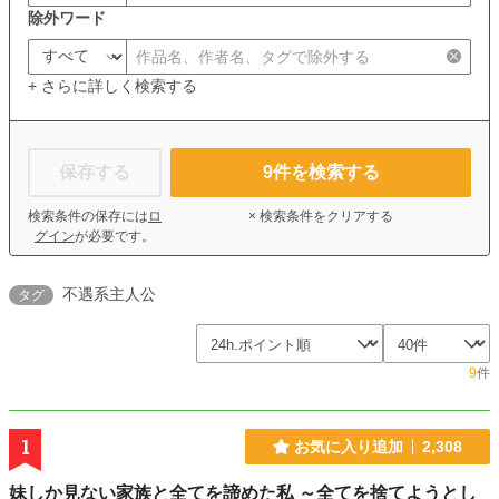
除外ワード
+ さらに詳しく検索する
保存する
9
件を検索する
検索条件の保存には
ロ
× 検索条件をクリアする
グイン
が必要です。
不遇系主人公
タグ
9
件
1
お気に入り追加
2,308
妹しか見ない家族と全てを諦めた私 ～全てを捨てようとし