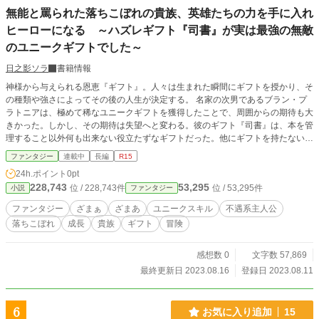
無能と罵られた落ちこぼれの貴族、英雄たちの力を手に入れ
ヒーローになる ～ハズレギフト『司書』が実は最強の無敵
のユニークギフトでした～
日之影ソラ
書籍情報
神様から与えられる恩恵『ギフト』。人々は生まれた瞬間にギフトを授かり、そ
の種類や強さによってその後の人生が決定する。 名家の次男であるブラン・プ
ラトニアは、極めて稀なユニークギフトを獲得したことで、周囲からの期待も大
きかった。しかし、その期待は失望へと変わる。彼のギフト『司書』は、本を管
理すること以外何も出来ない役立たずなギフトだった。他にギフトを持たない彼
は、いつしか名家の落ちこぼれと呼ばれるようになってしまう。 そんな彼の人
ファンタジー
連載中
長編
R15
生は、とある出来事をきっかけに大きく変化していく。 役に立たないギフトか
24h.ポイント
0pt
ら最強の力へ。 脇役にしかなれないと思っていた彼は、大切な人を守れるヒー
228,743
53,295
位 / 228,743件
位 / 53,295件
小説
ファンタジー
ローへと成り上がる。 ※以前に投稿していたもののリメイク版です。
ファンタジー
ざまぁ
ざまあ
ユニークスキル
不遇系主人公
落ちこぼれ
成長
貴族
ギフト
冒険
感想数 0
文字数 57,869
最終更新日 2023.08.16
登録日 2023.08.11
6
お気に入り追加
15