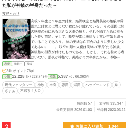
た私が神族の半身だった～
夜野ヒカリ
高校２年生と１年生の姉妹、姫野咲空と姫野美緒の相貌や雰
囲気は姉妹とは思えない程にかけ離れている。 その原因は姉
の咲空の顔にある大きな火傷の痕と、それを隠すために垂ら
した長い前髪。そして、咲空が常に表情なく重い空気を纏っ
ていることであろう。 妹の美緒は白百合のように美しい少女
であるのに……。 咲空の顔の火傷は美緒の“半身”たる神族、
神狐族の朋夜が付けたものである。 しかし、それを咎める者
はいない。朋夜が神族で、美緒がその半身だから。 神族──
それは、伊邪那岐命と伊邪那美命が日本列島を去る際に、
恋愛
連載中
長編
島々の守護を任された一族で神術という不思議な術を有す
24h.ポイント
78pt
る。 咲空はその炎に焼かれたのだ。 常に妹を優先しなければ
12,228
5,387
位 / 228,743件
位 / 66,363件
小説
恋愛
ならない生活、、そんな生活に疲れきり、唯一の宝物である
祖母の遺品を壊されたことで希望を失った咲空は、全てを捨
現代ファンタジー
神族
半身
恋愛
溺愛
ハッピーエンド
妹
てようと凍てつく河へと身を投げた。 そんな咲空を救ったの
ざまぁ
不遇系主人公
は、咲空のことを自らの半身であるという、最高位の神族。
咲空はその神族の元で幸せを手にすることができるのか？ そ
して、家族が咲空を冷遇していた裏に隠された悲しい真実と
感想数 57
文字数 335,347
は──？ 小説家になろう様でも投稿しております。 3/20 : Hot
最終更新日 2026.01.03
登録日 2023.03.11
ランキング４位 3/21 : Hotランキング１位 たくさんの応援を
ありがとうございます(*^^*)
2
お気に入り追加
1,044