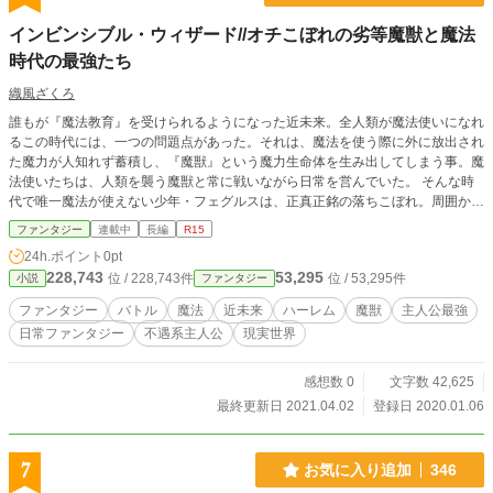
インビンシブル・ウィザード//オチこぼれの劣等魔獣と魔法
時代の最強たち
織風ざくろ
誰もが『魔法教育』を受けられるようになった近未来。全人類が魔法使いになれ
るこの時代には、一つの問題点があった。それは、魔法を使う際に外に放出され
た魔力が人知れず蓄積し、『魔獣』という魔力生命体を生み出してしまう事。魔
法使いたちは、人類を襲う魔獣と常に戦いながら日常を営んでいた。 そんな時
代で唯一魔法が使えない少年・フェグルスは、正真正銘の落ちこぼれ。周囲から
役立たずの烙印を押され、学校にも通えず、不遇な扱いを受けていた。しかしそ
ファンタジー
連載中
長編
R15
んな彼の正体は、かつて多くの人間を殺した『世界最強の魔獣』。彼は己の正体
24h.ポイント
0pt
を隠し、人間のフリをしながら生きていた。 なるべく目立たず、平穏な生活を
228,743
53,295
位 / 228,743件
位 / 53,295件
小説
ファンタジー
望むフェグルス。だがそんな望みを裏切るように、次から次へと厄介事が襲い掛
かる。 空から降って来た謎の少女。後輩系メスガキ。自称未来人。堅物生徒会
ファンタジー
バトル
魔法
近未来
ハーレム
魔獣
主人公最強
長。変態少女医師。天才発明家。そして彼の前に立ちはだかる『世界最強の魔法
日常ファンタジー
不遇系主人公
現実世界
使い』たち……。 落ちこぼれの魔獣は、数々の困難を乗り越えながら、魔法時
代を必死こいて生きていく。
感想数 0
文字数 42,625
最終更新日 2021.04.02
登録日 2020.01.06
7
お気に入り追加
346