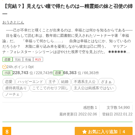
【完結？】見えない瞳で得たものは―精霊姫の妹と召使の姉
―
おうさとじん
――己が不幸だと嘆くことが出来るのは、幸福とは何かを知るからである――
目を凝らして読む本は、数年前に図書館に受入されたソートナーヤ著「幸福
論」だ。 「幸福って何かしら……」 自身は幸福とはなにか、知っているの
だろうか？ 木陰に座り込み本を凝視しながら彼女は己に問う。 マリアン
ナ・フォレスター・シンリーンはぼやけた視界で空を見上げた。 ✱✱✱✱✱✱✱✱
✱✱✱ これは幸福な双子の片割れと、不幸な双子の片割れの物語。王子と令嬢
恋愛
完結
長編
R15
の古典的な恋愛物語。流行りも廃れはじめたザマァの物語。 ✱✱✱✱✱✱✱✱✱✱
24h.ポイント
0pt
✱ 男爵家に生まれた双子の女の子のうち、家に残ったマリアンナ。平民へと
228,743
66,363
位 / 228,743件
位 / 66,363件
小説
恋愛
養子にだされたリアン。幸せが何かわかっていないマリアンナが、幸せを掴むた
めの物語。 全15話で約5万4千字。軽い読み物としてお楽しみいただければ幸
恋愛
ハッピーエンド
王子
結婚
不遇系主人公
ざまぁ
いです。 お話の性質上、虐待表現が入ります。 注意喚起はしておりません
虐待表現あり
こてこてのセリフ回し
主人公は鈍感系ではない
ので、読まずに逃げるか、察知して飛ばすかしてください。 ✱✱✱✱✱✱✱✱✱✱
ノーチェ
✱ アルファポリスは読み専だったのですが、初投稿させていただいます。
コメディ色は薄めですが、少シハアルツモリダヨ！ 王子はコッテコテのセリ
フを吐くことを意識して書きました。お楽しみいただければ幸いです。 私な
感想数 1
文字数 54,990
りのザマァしてみたいなと、書いてみました。 なろう、カクヨムにも投稿し
最終更新日 2022.02.06
登録日 2022.01.22
ております。 それ、私だよ！安心して！ 前置きが長くなりましたが、お
楽しみいただければこれ以上ない幸福です！
8
お気に入り追加
4