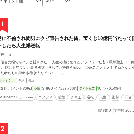
1
妻に不倫され間男にクビ宣告された俺、宝くじ10億円当たって防
ーしたら人生爆逆転
小林一咲
に捨てられ、会社もクビ。 人生の底に落ちたアラフォー社畜・恩塚聖士は、偶然買った宝くじで“非課税10億円”を当ててしま
uber「姫宮みこと」として新たな人生が始まる。 どん底からの逆転劇は、やがて裏切
った者たちの運命も巻き込んでいく――。
ライト文芸
完結
長編
3,660
40
24h.ポイント
369pt
位 / 228,760件
位 / 9,588件
小説
ライト文芸
VTuber/Vチューバ―
コメディ
離婚
ざまぁ
逆転
人生
復讐
不倫
感想数 0
文字数 203,
2