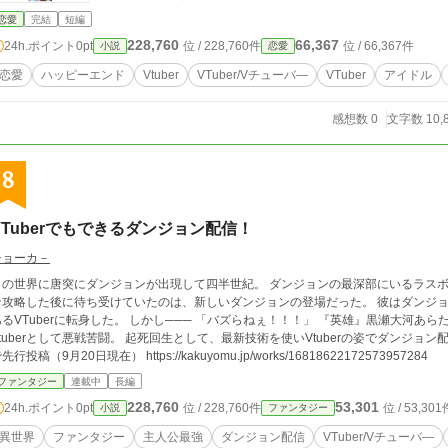
恋愛
完結
短編
228,760
66,367
24h.ポイント
0pt
位 / 228,760件
位 / 66,367件
小説
恋愛
恋愛
ハッピーエンド
Vtuber
VTuber/Vチューバ―
VTuber
アイドル
感想数 0
文字数 10,
8
VTuberでもできるダンジョン配信！
チョーカ－
世界に唐突にダンジョンが出現して四半世紀。 ダンジョンの最深部にいるラスボスを倒した『英雄』黒瀬大河。 だが、ダンジョ
ン攻略した後に待ち受けていたのは、新しいダンジョンの登場だった。 彼はダンジョ
Tuberに転身した。 しかし─── 「バズらねぇ！！！」 『英雄』黒瀬大河あらため、『Vtuber』獅堂ライガとなった彼は、底辺
tuberとして悪戦苦闘。 起死回生として、最新技術を使いVtuberの姿でダンジョン配信を行う事にした。
先行投稿（9月20日現在） https://kakuyomu.jp/works/16818622172573957284
ファンタジー
連載中
長編
228,760
53,301
24h.ポイント
0pt
位 / 228,760件
位 / 53,301
小説
ファンタジー
異世界
ファンタジー
主人公最強
ダンジョン配信
VTuber/Vチューバ―