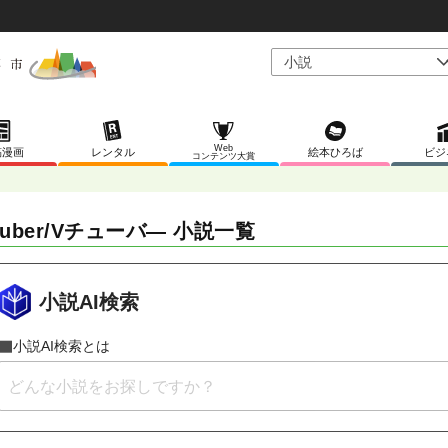
Web
稿漫画
レンタル
絵本ひろば
ビジ
コンテンツ大賞
Tuber/Vチューバ― 小説一覧
小説AI検索
小説AI検索とは