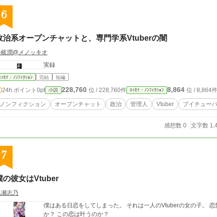
6
政治系オープンチャットと、専門学系Vtuberの闇
長岐潤@メノッキオ
実録
ｴｯｾｲ・ﾉﾝﾌｨｸｼｮﾝ
完結
短編
228,760
8,864
24h.ポイント
0pt
位 / 228,760件
位 / 8,864
小説
ｴｯｾｲ・ﾉﾝﾌｨｸｼｮﾝ
ノンフィクション
オープンチャット
政治
管理人
Vtuber
ブイチュー
感想数 0
文字数 1,
7
僕の彼女はVtuber
黒瀬志乃
僕はある日恋をしてしまった。 それは一人のVtuberの女の子。 恋
か？ この恋は叶うのか？