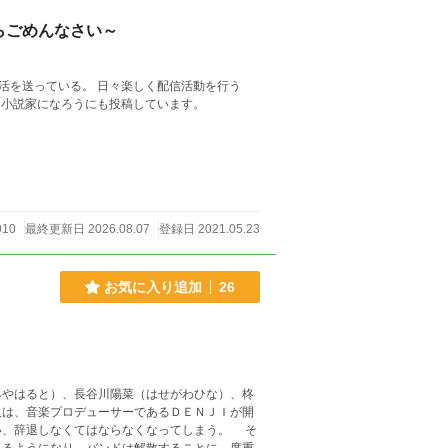
らごめんなさい～
生活を送っている。 日々楽しく配信活動を行う
。 カクヨム、ノベルアップ＋、小説家になろうにも投稿しています。
010
最終更新日 2026.08.07
登録日 2021.05.23
お気に入り追加
26
やはると）、長谷川陽菜（はせがわひな）、柊
人は、音楽プロデューサーであるＤＥＮＪＩが開
い、辞退しなくてはならなくなってしまう。 そ