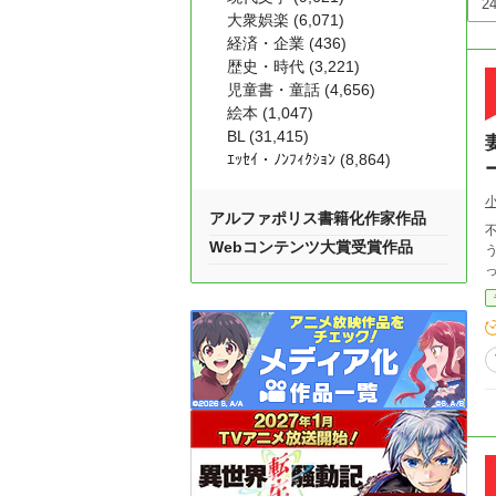
大衆娯楽 (6,071)
経済・企業 (436)
歴史・時代 (3,221)
児童書・童話 (4,656)
絵本 (1,047)
BL (31,415)
ｴｯｾｲ・ﾉﾝﾌｨｸｼｮﾝ (8,864)
アルファポリス書籍化作家作品
不倫妻
Webコンテンツ大賞受賞作品
う。 防音タワマン、最強機材、そしてバ美肉VT