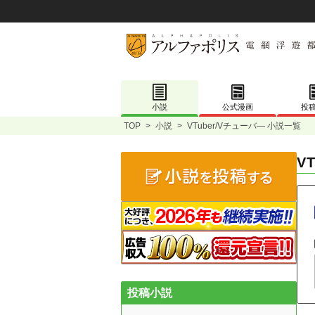
小説
公式漫画
投
TOP
>
小説
>
VTuber/Vチューバ― 小説一覧
V
投稿小説