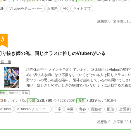
位 / 228,760件
位 / 53,301
SF
VTuber/Vチューバ―
近未来
VR
ライト文芸
感想数 0
文字数 61,
5
切り抜き師の俺、同じクラスに推しのVtuberがいる
星宮 嶺
現在休止中 リメイクを予定しています。 冴木陽斗はVtuberの星野ソラを推している。 陽斗は星野ソラを広めるた
めに切り抜き師になり応援をしていくがその本人は同じクラスにいた。 まさか同じクラスにいるとは思い
野ソラへの思いを語る陽斗。 陽斗が話をしているのを聞いてしま
知り、嬉しさと恥ずかしさの狭間でバレないように活動する大森
青春
連載中
長編
228,760
7,919
24h.ポイント
0pt
位 / 228,760件
位 / 7,919件
小説
青春
VTuber
VTuber/Vチューバ―
日常
学園
青春
配信者
配信
恋愛要
感想数 0
文字数 83,