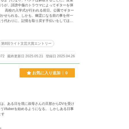
くるようになり、バンドは解散することに。度重
願うが、誹謗中傷のトラウマによってギターを弾
。 高校の入学式が行われる前日。公園でギター
聞かせられる。しかも、幽霊になる前の事を何一
伝う代わりに、記憶を取り戻す手伝いをしてほし
の心臓が止まるよりも先に、退屈な日常を壊せるか？
第8回ライト文芸大賞エントリー
872
最終更新日 2025.05.21
登録日 2025.04.26
お気に入り追加
0
は、ある日を境に叔母さんの旦那からDVを受け
うVtuberを始めるようになる。 しかしある日事
ます