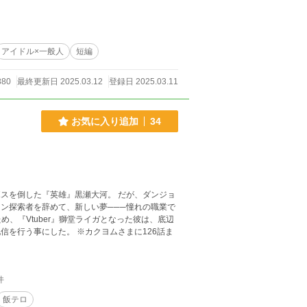
アイドル×一般人
短編
880
最終更新日 2025.03.12
登録日 2025.03.11
お気に入り追加
34
ン探索者を辞めて、新しい夢───憧れの職業で
 ※カクヨムさまに126話ま
件
飯テロ