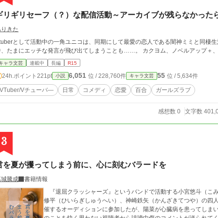
ギリギリセーフ（？）な配信活動～アーカイブが残らなかった
ありきた
Vtuberとして活動中の一角ユニコは、同期にして最愛の恋人である闇神ミミと同棲
中、たまにエッチな発言が飛び出てしまうことも……
キャラ文芸
連載中
長編
R15
6,051
55
24h.ポイント
221pt
位 / 228,760件
位 / 5,634件
小説
キャラ文芸
VTuber/Vチューバ―
日常
コメディ
恋愛
百合
ガールズラブ
感想数 0
文字数 401,
3
君を夏が攫ってしまう前に、心に刻むバラードを
葛城騰成
書籍情報
『退屈クラッシャーズ』というバンドで活動する小宮悠斗（こみ
修平（ひいらぎしゅうへい）、神崎鉄矢（かんざきてつや）の四
催するオーディションに参加したが、陽菜が心臓病を患ってしま