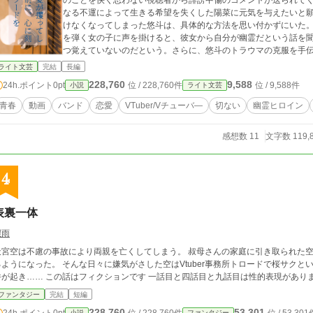
のことを快く思わない視聴者から誹謗中傷のコメントが送られて
なる不運によって生きる希望を失くした陽菜に元気を与えたいと
けなくなってしまった悠斗は、具体的な方法を思い付かずにいた
を弾く女の子に声を掛けると、彼女から自分が幽霊だという話を
つ覚えていないのだという。さらに、悠斗のトラウマの克服を手
いと幽霊から頼まれてしまい――!! 最愛の人
ライト文芸
完結
長編
228,760
9,588
24h.ポイント
0pt
位 / 228,760件
位 / 9,588件
小説
ライト文芸
青春
動画
バンド
恋愛
VTuber/Vチューバ―
切ない
幽霊ヒロイン
感想数 11
文字数 119,
4
表裏一体
驟雨
天宮空は不慮の事故により両親を亡くしてしまう。 叔母さんの家庭に引き取られた空
るようになった。 そんな日々に嫌気がさした空はVtuber事務所トロードで桜サクとい
件が起き…… この話はフィクションです 一話目と四話目と九話目は性的表現があり
ファンタジー
完結
短編
228,760
53,301
24h.ポイント
0pt
小説
ファンタジー