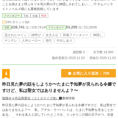
ことを姉さまと呼ぶキツネ耳の男の子に神隠しされてしまい……!? ※ムーンラ
イトノベルズ様にも重複投稿しています
ファンタジー
完結
短編
R18
24h.ポイント
0pt
228,741
53,295
位 / 228,741件
位 / 53,295件
小説
ファンタジー
流されヒロイン
姉呼び
女主人公
和風ファンタジー
神隠し
ヤンデレ
人外ヒーロー
強引
中出しあり
感想数 0
文字数 16,900
最終更新日 2020.11.03
登録日 2020.11.03
4
お気に入り追加
708
昨日見た夢の話をしようか〜たまに予知夢が見られる令嬢で
すけど、私は聖女ではありませんよ？〜
陰陽＠４作品商業化（コミカライズ他）
書籍情報
昨日見た夢の話をしようか〜たまに予知夢が見られる令嬢ですけど、私は聖女で
はありませんよ？〜 私、アデル・ラーバントは、たまに予知夢を見ることが
ある。 それを友人と話していたところを、うっかりこの国の王子かつ、生徒