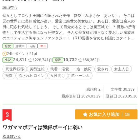
諫山杏心
聖女としてロウナ王国に召喚された美作 愛梨（みまさか あいり）。 そこは
元の世界とは美的感覚が違い、愛梨は絶世の美女扱い。 ある日、愛梨は魔人の
男に犯され気絶してしまう。 そして目覚めるとそこは魔王城で…？ 魔族の所有
物として生活する事になった聖女と、 そんな聖女様が堪らなく愛おしい魔族達
のエロティック胸キュンファンタジー！ （R18要素を含めたお話にはタイトル
横に※がついています）
恋愛
連載中
長編
R18
24h.ポイント
21pt
24,811
10,732
位 / 228,741件
位 / 66,362件
小説
恋愛
異世界転移
美醜逆転
執着・溺愛・一途・嫉妬
愛され
女主人公
複数
流されヒロイン
女性向け
逆ハーレム
感想数 2
文字数 30,339
最終更新日 2024.03.29
登録日 2023.05.30
2
お気に入り追加
18
ワガママボディは我侭ボーイに弱い
松葉ぼたん