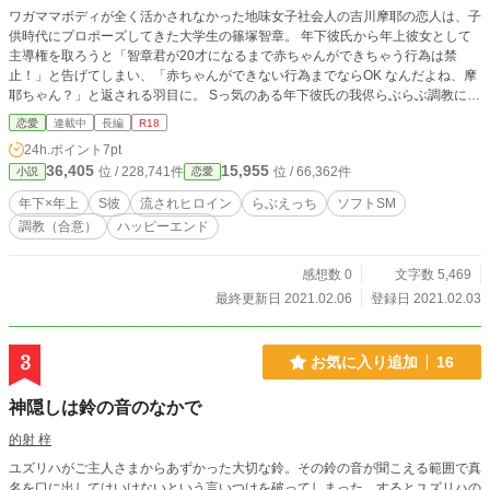
ワガママボディが全く活かされなかった地味女子社会人の吉川摩耶の恋人は、子
供時代にプロポーズしてきた大学生の篠塚智章。 年下彼氏から年上彼女として
主導権を取ろうと「智章君が20才になるまで赤ちゃんができちゃう行為は禁
止！」と告げてしまい、「赤ちゃんができない行為までならOK なんだよね、摩
耶ちゃん？」と返される羽目に。 Sっ気のある年下彼氏の我侭らぶらぶ調教にワ
ガママボディは流されっぱなしで、20才まで待てるか摩耶のほうが自信がな
恋愛
連載中
長編
R18
く……。 そんな二人のらぶらぶえちえち生活です
24h.ポイント
7pt
36,405
15,955
位 / 228,741件
位 / 66,362件
小説
恋愛
年下×年上
S彼
流されヒロイン
らぶえっち
ソフトSM
調教（合意）
ハッピーエンド
感想数 0
文字数 5,469
最終更新日 2021.02.06
登録日 2021.02.03
3
お気に入り追加
16
神隠しは鈴の音のなかで
的射 梓
ユズリハがご主人さまからあずかった大切な鈴。その鈴の音が聞こえる範囲で真
名を口に出してはいけないという言いつけを破ってしまった。するとユズリハの