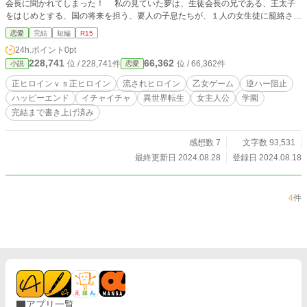
会長に聞かれてしまった！ 私の見ていた夢は、生徒会長の兄である、王太子
をはじめとする、国の将来を担う、要人の子息たちが、１人の女生徒に籠絡され
るというものだ。 それをどうにか食い止めようとする王子に、私は夢の話を
恋愛
完結
短編
R15
洗いざらい吐かされることに。 それを話したら、王子は私を次世代の星読み
24h.ポイント
0pt
の聖女だと言ってきた！ 私はたまに予知夢が見られるだけで、聖女なんかじ
228,741
66,362
位 / 228,741件
位 / 66,362件
小説
恋愛
ゃありませんよ！？ 長編を書いては完結までに時間がかかる為、習作の為に、
たまには短編を書いてみようと思いました。 （短編苦手ですが……） 流行りの
正ヒロインｖｓ正ヒロイン
流されヒロイン
乙女ゲーム
逆ハー阻止
溺愛系でも、最初にヒロインがひどい目に合わされるような話でもないですが、
ハッピーエンド
イチャイチャ
異世界転生
女主人公
学園
女性向けを意識して書いてみました。 正ヒロインｖｓ正ヒロインの作品は確認
完結まで書き上げ済み
した限り見当たらなかった為、そこが自分のオリジナリティでしょうか。 完結
まで作成済みです。
感想数 7
文字数 93,531
最終更新日 2024.08.28
登録日 2024.08.18
4
件
アプリ一覧