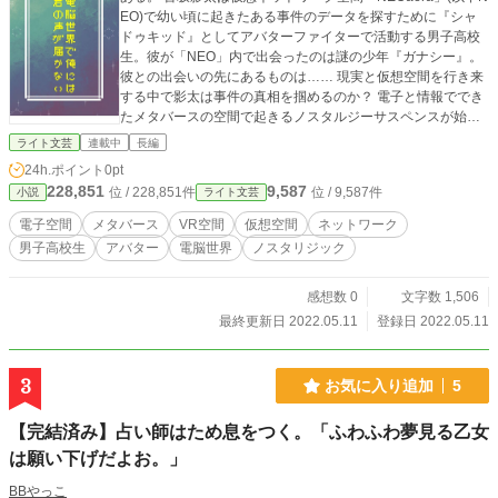
EO)で幼い頃に起きたある事件のデータを探すために『シャ
ドゥキッド』としてアバターファイターで活動する男子高校
生。彼が「NEO」内で出会ったのは謎の少年『ガナシー』。
彼との出会いの先にあるものは…… 現実と仮想空間を行き来
する中で影太は事件の真相を掴めるのか？ 電子と情報ででき
たメタバースの空間で起きるノスタルジーサスペンスが始ま
る！！ かなり気まぐれ更新になると思います
ライト文芸
連載中
長編
24h.ポイント
0pt
228,851
9,587
位 / 228,851件
位 / 9,587件
小説
ライト文芸
電子空間
メタバース
VR空間
仮想空間
ネットワーク
男子高校生
アバター
電脳世界
ノスタリジック
感想数 0
文字数 1,506
最終更新日 2022.05.11
登録日 2022.05.11
3
お気に入り追加
5
【完結済み】占い師はため息をつく。「ふわふわ夢見る乙女
は願い下げだよお。」
BBやっこ