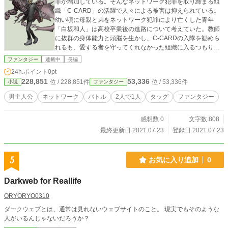
罪が増加している。そんなネットワーク犯罪を取り締まる組
織「C-CARD」の活躍で人々による被害は抑えられている。
幼い頃に母親と弟をネットワーク犯罪により亡くした青年
「白坂和人」は高校卒業後の進路について考えていた。教師
に抜群の身体能力と頭脳を生かし、C-CARDの入隊を勧めら
れるも、愛する者を守ってくれなかった組織に入るつもりは
ないと断固拒否する。そんなある日事件が起きる。幼馴染で
ファンタジー
連載中
長編
ある「甘月くるみ」がネットワーク犯罪に巻き込まれてしま
24h.ポイント
0pt
うのだ。そんな彼女を救うため、和人は誰にも頼らず1人で彼
228,851
53,336
位 / 228,851件
位 / 53,336件
小説
ファンタジー
女を救いに行くのであった。 白坂和人、そしてC-CARD、ネ
ットワーク犯罪をめぐる近未来バトル物語！
男主人公
ネットワーク
バトル
2人で1人
タッグ
ファンタジー
感想数 0
文字数 808
最終更新日 2021.07.23
登録日 2021.07.23
5
お気に入り追加
0
Darkweb for Reallife
ORYORYO0310
ダークウェブとは、通常は見れないウェブサイトのこと。 現実でもそのような
人がいるんじゃないだろうか？