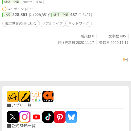
経済・企業
連載中
長編
24h.ポイント
0pt
228,851
437
位 / 228,851件
位 / 437件
小説
経済・企業
現実世界の現代社会
リアルライフ
ネットワーク
感想数 0
文字数 495
最終更新日 2020.11.17
登録日 2020.11.17
5
件
アプリ一覧
公式SNS一覧