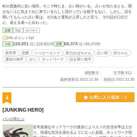
町の貴族街に近い場所。そこで時たま、占い師がいる。 占いが当たるとも、聞
かない上に気まぐれに来ているらしく流行っている様子もない。 しかし、話を
聞いてもらった占い客は、そのあと運気が上昇したと言う。 その話が口伝て
に、迷える者へと伝わった。
恋愛
完結
ｼｮｰﾄｼｮｰﾄ
24h.ポイント
0pt
228,851
66,374
位 / 228,851件
位 / 66,374件
小説
恋愛
異世界
恋愛
ハッピーエンド
影のおばちゃん
占い師
坊ちゃん
運命の相手
占い
ネットワーク
話を聞く相手
感想数 0
文字数 911
最終更新日 2021.11.30
登録日 2021.11.30
4
お気に入り追加
1
[JUNKING HERO]
パンの耳たぶ
近年急速なネットワークの進歩により人々の生活水準は上が
り、快適な生活を送れるようになった反面、ネットワーク犯