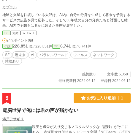
カブラル
地球と火星を往復している太郎は、AI内に自分の分身を生成して将来を予測する
サービスの広告を見て応募した。そして30年後の自分の分身たちと対面した結
果、AI内で予想をはるかに超えた事態が展開した。
SF
完結
ｼｮｰﾄｼｮｰﾄ
24h.ポイント
0pt
228,851
6,741
位 / 228,851件
位 / 6,741件
小説
SF
SF
近未来
AI
パラレルワールド
ウィルス
ネットワーク
挿絵あり
感想数 0
文字数 6,058
最終更新日 2024.06.12
登録日 2024.06.12
2
お気に入り追加
1
電脳世界で俺には君の声が届かない
湊戸アサギリ
現実と虚栄が入り交じるノスタルジックな『記録』がそこに
ある。 古坂影太は仮想ネットワーク空間「NEOaera」(以下N