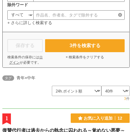
除外ワード
+ さらに詳しく検索する
保存する
3
件を検索する
検索条件の保存には
ロ
× 検索条件をクリアする
グイン
が必要です。
青年×中年
タグ
3
件
1
お気に入り追加
12
復讐代行者は過去からの執念に囚われる～覚めない悪夢～