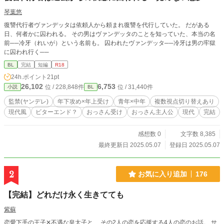
琴葉悠
復讐代行者ヴァンデッタは依頼人から頼まれ復讐を代行していた。 だがある
日、何者かに囚われる。 その男はヴァンデッタのことを知っていた、本当の名
前──冷牙（れいが）という名前も。 囚われたヴァンデッタ──冷牙は男の牢獄
に囚われ行く──
BL
完結
短編
R18
24h.ポイント
21pt
26,102
6,753
位 / 228,848件
位 / 31,440件
小説
BL
監禁(ヤンデレ)
年下攻め×年上受け
青年×中年
複数視点切り替えあり
現代風
ビターエンド？
おっさん受け
おっさん主人公
現代
完結
感想数 0
文字数 8,385
最終更新日 2025.05.07
登録日 2025.05.07
2
お気に入り追加
176
【完結】どれだけ永く生きてても
紫蘇
恋愛下手の王子✕不遇な皇太子と、 その2人の恋を応援する4人の恋のお話。 サ