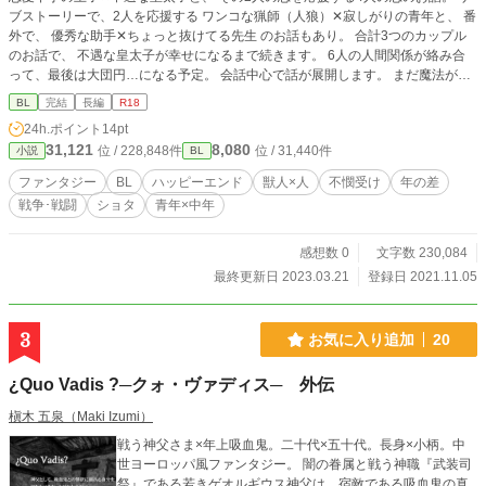
ブストーリーで、2人を応援する ワンコな猟師（人狼）✕寂しがりの青年と、 番
外で、 優秀な助手✕ちょっと抜けてる先生 のお話もあり。 合計3つのカップル
のお話で、 不遇な皇太子が幸せになるまで続きます。 6人の人間関係が絡み合
って、最後は大団円…になる予定。 会話中心で話が展開します。 まだ魔法が使
える人間がいない時代の異世界での、なんちゃってファンタジー。 ＜現在、読
BL
完結
長編
R18
みやすくするために大幅改稿中＞ ※基本的にはタイトルの頭に書かれている人
24h.ポイント
14pt
物の一人称視点で話が進みます。 ※幕間は、三人称視点です。 ※残酷な表現が
31,121
8,080
位 / 228,848件
位 / 31,440件
小説
BL
ありますので、嫌いな方はお読みにならないでください！ ※★が頭についてい
るところはR-18です。 ※☆が頭についているところはちょいエロ。 感想、絶賛
ファンタジー
BL
ハッピーエンド
獣人×人
不憫受け
年の差
受付中です！
戦争･戦闘
ショタ
青年×中年
感想数 0
文字数 230,084
最終更新日 2023.03.21
登録日 2021.11.05
3
お気に入り追加
20
¿Quo Vadis ?─クォ・ヴァディス─ 外伝
槇木 五泉（Maki Izumi）
戦う神父さま×年上吸血鬼。二十代×五十代。長身×小柄。中
世ヨーロッパ風ファンタジー。 闇の眷属と戦う神職『武装司
祭』である若きゲオルギウス神父は、宿敵である吸血鬼の真