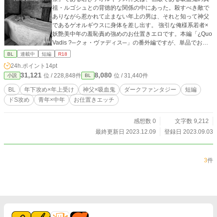
祖・ルゴシュとの背徳的な関係の中にあった。殺すべき敵で
ありながら惹かれて止まない年上の男は、それと知って神父
であるゲオルギウスに身体を差し出す。 強引な俺様系若者×
妖艶美中年の羞恥責め強めのお仕置きエロです。本編「¿Quo
Vadis ?─クォ・ヴァディス─」の番外編ですが、単品でお読
みいただけます。 ●ゲオルギウス/23歳/185cm/90kg/小麦色の
BL
連載中
短編
R18
金髪に濃青の瞳。棒術使いの武装司祭。ルゴシュを宿敵とす
24h.ポイント
14pt
る。 ●ルゴシュ/見た目40代後半～50代/162cm/45kg/耳を隠す
31,121
8,080
位 / 228,848件
位 / 31,440件
小説
BL
程の銀髪・翡翠色の瞳。小柄だが圧倒的な力を持つ不死鬼
（ノスフェラトゥ） 本編：https://www.alphapolis.co.jp/nove
BL
年下攻め×年上受け
神父×吸血鬼
ダークファンタジー
短編
l/922355476/695783966 長く、そして重めのお話ですので、
ドS攻め
青年×中年
お仕置きエッチ
あらすじをお読みの上でいけそうであればよろしくお願いし
ます。4節に1節くらい本作のような容赦のないエロシーンが
含まれております。 ※本作品に登場する世界観は全て架空の
感想数 0
文字数 9,212
ものであり、実在するいかなる宗教団体・または現実の歴史
最終更新日 2023.12.09
登録日 2023.09.03
とも一切無関係です。
3
件