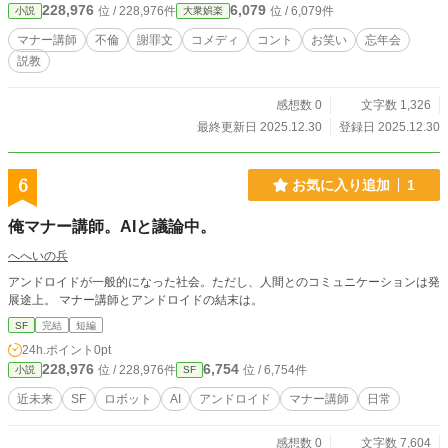
228,976
6,079
位 / 228,976件
位 / 6,079件
小説
大衆娯楽
マナー講師
不倫
謝罪文
コメディ
コント
お笑い
忘年会
説教
感想数 0
文字数 1,326
最終更新日 2025.12.30
登録日 2025.12.30
6
お気に入り追加
1
俺マナー講師。AIと議論中。
へへいの兵
アンドロイドが一般的になった社会。ただし、人間とのコミュニケーションは発
展途上。 マナー講師とアンドロイドの結末は。
SF
完結
短編
24h.ポイント
0pt
228,976
6,754
位 / 228,976件
位 / 6,754件
小説
SF
近未来
SF
ロボット
AI
アンドロイド
マナー講師
日常
感想数 0
文字数 7,604