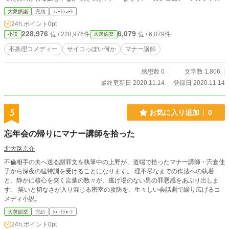
リス」「pixiv」「Novel Days」「GALLERIA」に同じモノを投稿しています。
大衆娯楽
完結
ｼｮｰﾄｼｮｰﾄ
24h.ポイント
0pt
228,976
6,079
位 / 228,976件
位 / 6,079件
小説
大衆娯楽
不条理コメディー
サイコっぽい何か
マナー講師
感想数 0
文字数 1,806
最終更新日 2020.11.14
登録日 2020.11.14
5
お気に入り追加
0
忘年会の帰りにマナー講師を拾った
北大路京介
不倫相手の夫へ送る謝罪文を執筆中の上野が、道端で拾ったマナー講師・宍倉佳
子から深夜の猛特訓を受けることになります。 理不尽なまでの作法への執着
と、静かに核心を突く言葉の数々が、逃げ場のない男の罪悪感をあぶり出しま
す。 笑いと切なさが入り混じる密室の攻防を、生々しい会話劇で繰り広げるコ
メディ小説。
大衆娯楽
完結
ｼｮｰﾄｼｮｰﾄ
24h.ポイント
0pt