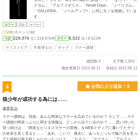
クヨム」「アルファポリス」「Novel Days」「ノベリズム」
「GALLERIA」「ノベルアップ+」に同じモノを投稿していま
す。
ホラー
完結
ｼｮｰﾄｼｮｰﾄ
24h.ポイント
0pt
228,976
8,522
位 / 228,976件
位 / 8,522件
小説
ホラー
ディストピア
不条理もの
ギャグ
マナー講師
感想数 0
文字数 1,053
最終更新日 2022.06.12
登録日 2022.06.12
4
お気に入り追加
0
狼少年が成功する為には……
蓮實長治
マナー講師は、何故、あんな阿呆なマナーを広めているのか？ そして……マナ
ー講師の阿呆っぷりに関する情報は、どこから出ているのか？ ……思い付いた
切っ掛けは、「阿呆なビジネスマナーの実例」をWEBメディアに書いてたヤツ
の名前を良く見ると……「あれ、こいつ、過去に、あっちこっちで嘘八百を言っ
てた前科が有る奴じゃなかったっけ？」 「なろう」「カクヨム」「アルファポ