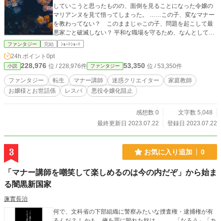
していこうと思ったものの、面倒を見ることになった令嬢の
マリアンヌを見て悟ってしまった。 ……この子、変なマナー
を教わってない？ このままじゃこの子、問題を起こして最
悪家ごと破滅しない？ 平和な職場を守るため、なんとしてで
もマリアンヌを真っ当な令嬢に育て直さないと。 真っ当なマ
ファンタジー
完結
ｼｮｰﾄｼｮｰﾄ
ナー講師は数多の迷惑クリエイターをマナーで殴りつけ、お
24h.ポイント
0pt
嬢様を全うに育て上げることはできるのか。 他サイトにも掲
228,976
53,350
位 / 228,976件
位 / 53,350件
小説
ファンタジー
載しております。
ファンタジー
転生
マナー講師
迷惑クリエイター
家庭教師
お嬢様とお世話係
レスバ
悪役令嬢化阻止
感想数 0
文字数 5,048
最終更新日 2023.07.22
登録日 2023.07.22
3
お気に入り追加
0
「マナー講師を嘲笑して楽しめるのは今の内だぞ」から始ま
る闇黒新国家
蓮實長治
何で、文科省の下部組織に警察みたいな捜査権・逮捕権が有
るんだ？ しかも、俺を罪に陥れた奴は……。 「なろう」「カ