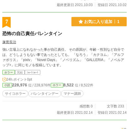
最終更新日 2021.10.03
登録日 2021.10.02
7
お気に入り追加
1
恐怖の自己責任バレンタイン
蓮實長治
強い立場上になれなかった事が自己責任。 その原因が、年齢・性別など自分で
は、どうしようもない事であったとしても。 「なろう」「カクヨム」「アルフ
ァポリス」「pixiv」「Novel Days」「ノベリズム」「GALLERIA」「ノベルア
ップ+」に同じモノを投稿しています。
ホラー
完結
ｼｮｰﾄｼｮｰﾄ
24h.ポイント
0pt
228,976
8,522
位 / 228,976件
位 / 8,522件
小説
ホラー
サイコホラー
バレンタインデー
マナー講師
感想数 0
文字数 233
最終更新日 2021.02.14
登録日 2021.02.14