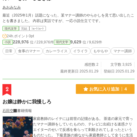
あおみなみ
最近（2025年1月）話題になった、某マナー講師のやらかしを見て思い出したこ
とを書きました。 内容は実話ですが、一応小説仕立てです。
現代文学
完結
ｼｮｰﾄｼｮｰﾄ
24h.ポイント
0pt
228,976
9,629
位 / 228,976件
位 / 9,629件
小説
現代文学
日常
食事のマナー
カレーライス
イライラ
もやもや
マナー講師
感想数 2
文字数 3,925
最終更新日 2025.01.29
登録日 2025.01.29
2
お気に入り追加
4
お嬢は静かに我慢しろ
石田空
書籍情報
家庭教師のレイテには前世の記憶がある。 茶道の家元で育っ
たマナー講師をしていたものの、テレビに出続ける迷惑クリ
エイターのせいで反感を食らって刺殺されてしまったという
ものだった。 下級貴族の娘ながら家庭教師として全うに生活