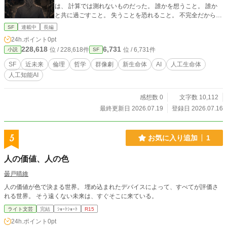
は、 計算では測れないものだった。 誰かを想うこと。 誰か
と共に過ごすこと。 失うことを恐れること。 不完全だからこ
そ、手を取り合うこと。 長い年月をかけて答えを追い求めた
SF
連載中
長編
研究者は、 最後に何を知るのか。 これは、 人間を理解しよ
24h.ポイント
0pt
うとした男が、 人間になるまでの物語。――涅槃に至るま
228,618
6,731
位 / 228,618件
位 / 6,731件
小説
SF
で。
SF
近未来
倫理
哲学
群像劇
新生命体
AI
人工生命体
人工知能AI
感想数 0
文字数 10,112
最終更新日 2026.07.19
登録日 2026.07.16
5
お気に入り追加
1
人の価値、人の色
曇戸晴維
人の価値が色で決まる世界。 埋め込まれたデバイスによって、すべてが評価さ
れる世界。 そう遠くない未来は、すぐそこに来ている。
ライト文芸
完結
ｼｮｰﾄｼｮｰﾄ
R15
24h.ポイント
0pt