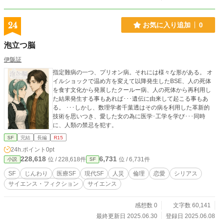
24
お気に入り追加
0
泡立つ脳
伊阪証
指定難病の一つ、プリオン病。それには様々な形がある。 オ
イルショックで温め方を変えて以降発生したBSE、人の死体
を食す文化から発展したクールー病、人の死体から再利用し
た結果発生する事もあれば･･･遺伝に由来して起こる事もあ
る。 ･･･しかし、数理学者千葉透はその病を利用した革新的
技術を思いつき、愛した女の為に医学･工学を学び･･･同時
に、人類の禁忌を犯す。
SF
完結
長編
R15
24h.ポイント
0pt
228,618
6,731
位 / 228,618件
位 / 6,731件
小説
SF
SF
じんわり
医療SF
現代SF
人災
倫理
恋愛
シリアス
サイエンス・フィクション
サイエンス
感想数 0
文字数 60,141
最終更新日 2025.06.30
登録日 2025.06.08