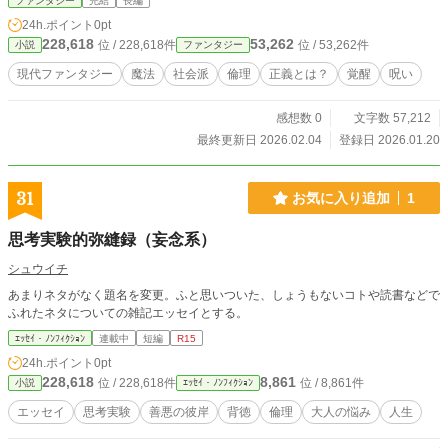
ファンタジー
完結
長編
める世界」で、それでも誰かを守ろうとした人たちの物語。
24h.ポイント
0pt
現代社会の闇と魔法が交錯する、現代ファンタジー。
228,618
53,262
位 / 228,618件
位 / 53,262件
小説
ファンタジー
現代ファンタジー
魔法
社会派
倫理
正義とは？
覚醒
呪い
感想数 0
文字数 57,212
最終更新日 2026.02.04
登録日 2026.01.20
31
お気に入り追加
1
思考実験的弥縫録（妄念系）
シュウイチ
あまりネタがなく題名を変更。ふと思いついた、しょうもないコトや読書などで
ふれたネタについての雑記エッセイとする。
ｴｯｾｲ・ﾉﾝﾌｨｸｼｮﾝ
連載中
短編
R15
24h.ポイント
0pt
228,618
8,861
位 / 228,618件
位 / 8,861件
小説
ｴｯｾｲ・ﾉﾝﾌｨｸｼｮﾝ
エッセイ
思考実験
善悪の彼岸
背徳
倫理
大人の悩み
人生