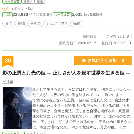
キャラ文芸
連載中
短編
24h.ポイント
0pt
228,618
5,635
位 / 228,618件
位 / 5,635件
小説
キャラ文芸
倫理
勉強
異能力
シェアハウス
探偵
感想数 0
文字数 87,148
最終更新日 2026.07.15
登録日 2022.09.21
30
お気に入り追加
0
影の正男と月光の姫 ― 正しさが人を殺す世界を生きる姫 ―
冴月練
影として生きる男と、月に選ばれた少女。 偶然により出会っ
た二人が、世界の歪みに巻き込まれていく。 呪いによっ
て“影”の存在となった正男。 彼の前に現れたのは、魔法の才
能を秘めた大学生・月野瀬ほたるだった。 ほたるの修行を見
守る日常は、企業と魔法、正しさと合理を掲げる男・真壁亜
蓮の登場によって静かに壊れていく。 才能は、誰のものなの
か。 正しさは、どこまで許されるのか。 守るために振るう力
は、本当に“善”なのか。 やがて覚醒する、月光の姫。 その力
は希望か、それとも破壊か。 これは、「正しさが人を追い詰