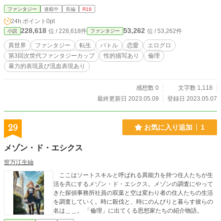
ファンタジー
連載中
長編
R18
24h.ポイント
0pt
228,618
53,262
位 / 228,618件
位 / 53,262件
小説
ファンタジー
異世界
ファンタジー
転生
バトル
恋愛
エログロ
第3回次世代ファンタジーカップ
性的描写あり
倫理
暴力的表現及び流血表現あり
感想数 0
文字数 1,118
最終更新日 2023.05.09
登録日 2023.05.07
29
お気に入り追加
1
メゾン・ド・エシクス
世万江生紬
ここはソートスキルと呼ばれる異能力を持つ住人たちが生
活を共にするメゾン・ド・エシクス。メゾンの調査にやって
きた探偵事務所社員の双葉と空は変わり者の住人たちの生活
を調査していく。時に殺伐と、時にのんびりと暮らす彼らの
名は＿＿。 「倫理」に出てくる思想家たちの紹介物語。