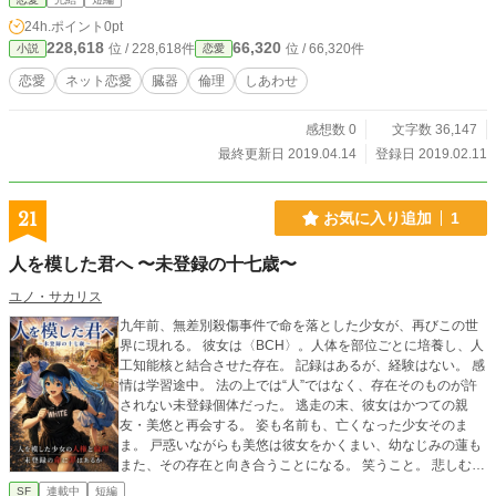
もある普通の話なんだ……
24h.ポイント
0pt
228,618
66,320
位 / 228,618件
位 / 66,320件
小説
恋愛
恋愛
ネット恋愛
臓器
倫理
しあわせ
感想数 0
文字数 36,147
最終更新日 2019.04.14
登録日 2019.02.11
21
お気に入り追加
1
人を模した君へ 〜未登録の十七歳〜
ユノ・サカリス
九年前、無差別殺傷事件で命を落とした少女が、再びこの世
界に現れる。 彼女は〈BCH〉。人体を部位ごとに培養し、人
工知能核と結合させた存在。 記録はあるが、経験はない。 感
情は学習途中。 法の上では“人”ではなく、存在そのものが許
されない未登録個体だった。 逃走の末、彼女はかつての親
友・美悠と再会する。 姿も名前も、亡くなった少女そのま
ま。 戸惑いながらも美悠は彼女をかくまい、幼なじみの蓮も
また、その存在と向き合うことになる。 笑うこと。 悲しむこ
と。 誰かを想い、誰かと過ごすこと。 人との日々の中で、少
SF
連載中
短編