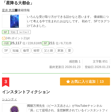
「星降る大都会」
星井 悠里
書籍情報
いろんな受け取り方ができる話かなと思います。 価値観につ
いて考える中で生まれたおはなしです。 初めて、SFでタグつ
けてみました。
SF
完結
ｼｮｰﾄｼｮｰﾄ
24h.ポイント
21pt
25,117
211
位 / 228,618件
位 / 6,731件
小説
SF
SF
短編
倫理
秘密
父と娘
家族
愛
感想数 1
文字数 851
最終更新日 2026.01.23
登録日 2026.01.23
3
お気に入り追加
13
インスタントフィクション
シュンティ
髑髏万博先生（ピース又吉さん）がYouTubeチャンネル
「渦」にて提唱され、妄想解釈されているインスタントフィ