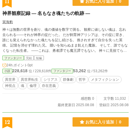
11
お気に入り追加
0
神界観察記録 ― 名もなき魂たちの軌跡 ―
寅海豹
神々は無数の世界を創り、魂の価値を数字で測る。 観察に値しない魂は、忘れ
去られる――それが神界の掟だった。 だが飼育神アリシアは、その掟に背き、
誰にも覚えられなかった魂たちを記し続ける。 推されすぎて自分を失った英
雄。 記憶を消せず壊れた兄。 贖いを知らぬまま飢えた魔族。 そして、誰でもな
くなった転生者。 ――これは、勇者譚でも魔王譚でもない。 神々に見捨てられ
た魂たちの、確かにそこにあった“生”の記録である。
ファンタジー
完結
短編
24h.ポイント
0pt
228,618
53,262
位 / 228,618件
位 / 53,262件
小説
ファンタジー
異世界
異世界転生
シリアス
群像劇
哲学
メタフィクション
神視点
魂
倫理
存在意義
感想数 0
文字数 11,032
最終更新日 2025.08.08
登録日 2025.08.08
12
お気に入り追加
0