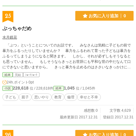
25
お気に入り追加
0
ぶっちゃだめ
水月鏡花
「ぶつ」ということについてのお話です。 みなさんは気軽に子どもの前で
暴力をふるったりしていませんか？ 暴力をふるわれて育った子どもは暴力を
ふるってしまうようになると聞きます。 しかし、それが必ずしもそうなると
も思っていません。 もしそうならきっとお世辞にも平和な世の中だなんて口
にできないと思いますから。 きっと暴力を止めるのはささいなきっかけにす
ぎないでしょう。 子どもは子ども故になんでも真っ直ぐに受け止めてしまい
絵本
完結
ｼｮｰﾄｼｮｰﾄ
ます。 だからこそ、なぜ「ぶつ」ことがだめなのか、 どうしてしてはいけ
24h.ポイント
0pt
ないのかを教え、伝えたい。 二度目になりますが、これはそういうお話で
228,618
1,045
位 / 228,618件
位 / 1,045件
小説
絵本
す。
子ども
親子
思いやり
教育
倫理
幸せと不幸
感想数 0
文字数 4,629
最終更新日 2017.12.31
登録日 2017.12.31
26
お気に入り追加
0