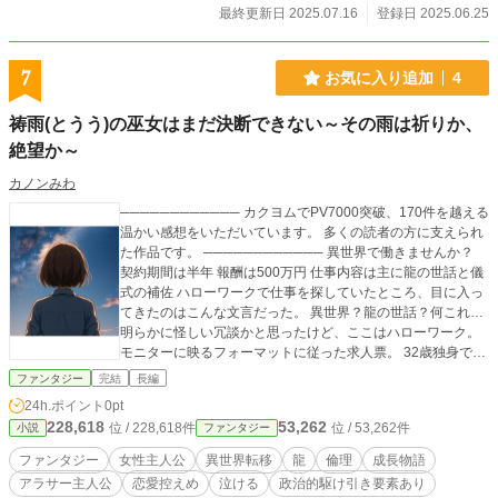
最終更新日 2025.07.16
登録日 2025.06.25
7
お気に入り追加
4
祷雨(とうう)の巫女はまだ決断できない～その雨は祈りか、
絶望か～
カノンみわ
──────────── カクヨムでPV7000突破、170件を越える
温かい感想をいただいています。 多くの読者の方に支えられ
た作品です。 ──────────── 異世界で働きませんか？
契約期間は半年 報酬は500万円 仕事内容は主に龍の世話と儀
式の補佐 ハローワークで仕事を探していたところ、目に入っ
てきたのはこんな文言だった。 異世界？龍の世話？何これ…
明らかに怪しい冗談かと思ったけど、ここはハローワーク。
モニターに映るフォーマットに従った求人票。 32歳独身で無
職の女に突然開かれた異世界への入り口。 こうして私は、龍
ファンタジー
完結
長編
が空を舞う異世界「シオガ国」へ赴任することになった。 だ
24h.ポイント
0pt
がやがて、祷雨(とうう)の巫女として自分の「声」が龍を揺さ
228,618
53,262
位 / 228,618件
位 / 53,262件
小説
ファンタジー
ぶる力を持つと知らされ、儀式・信仰・天災、そして日本政
府の思惑が絡み合う国家の命運に巻き込まれていく―― 雨を
ファンタジー
女性主人公
異世界転移
龍
倫理
成長物語
呼ぶ神事「祷雨」を巡る、半年間の物語 スピンオフあり。
アラサー主人公
恋愛控えめ
泣ける
政治的駆け引き要素あり