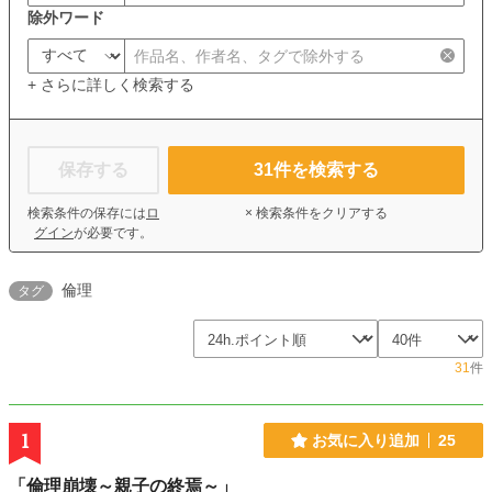
除外ワード
+ さらに詳しく検索する
保存する
31
件を検索する
検索条件の保存には
ロ
× 検索条件をクリアする
グイン
が必要です。
倫理
タグ
31
件
1
お気に入り追加
25
「倫理崩壊～親子の終焉～」