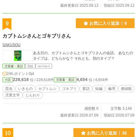
飼い慣らしていく。男の胸がわずかに高くなり、低くなる。私は数える。吸っ
最終更新日 2025.09.12
登録日 2025.09.12
て、吐いて、二、三。指先のパルスオキシメータが波を描き、相棒の額に雨粒が
細い道を作る。ここでは希望も数値になる。数えられるものだけが、いったんの
真実だ。 トンネルの奥から、遅れてパトのライトが滲んでくる。赤が壁に当
9
お気に入り追加
0
たって、濡れた岩肌の皺が一瞬だけ浮き彫りになる。その皺のどれかを、私は昔
知っている気がした。二本の傘の影。夜勤明けに並んで歩いた雨の朝。思い出
カブトムシさんとゴキブリさん
は、現場の匂いを嗅ぐと、勝手に箱を開ける。 「戻ろう」相棒が合図する。
男は自力で立てる。必要最小限が、今夜はぎりぎり届いたらしい。救急車のドア
SAKUSOU
が閉まり、世界は再び雨の音で満たされる。私は手袋を外す。指の皮膚に残った
ある日の、カブトムシさんとゴキブリさんの会話。 あなたの
体温が、雨に薄められて消えていく。 何かを助けるたび、何かを手放す。掟
タイプは、どちらかな？ それとも、別のタイプ？
のような均衡だ。私たちはその上で歩く。次の無線が鳴るまでのわずかな間、庁
舎前のベンチで二本の傘をひらく。一本は私のため、もう一本は、いつも誰かの
児童書・童話
完結
ｼｮｰﾄｼｮｰﾄ
ため。 必要最小限の優しさとは、濡れないように傘を差し出すことではな
24h.ポイント
0pt
く、濡れながら隣に立ち続けることだ、とまだ言えないままに。
228,618
4,654
位 / 228,618件
位 / 4,654件
小説
児童書・童話
昆虫
いきもの
カブトムシ
ゴキブリ
童話
短編
倫理
価値観
児童文学
じんわり
感想数 0
文字数 3,148
最終更新日 2026.07.09
登録日 2026.07.09
10
お気に入り追加
36