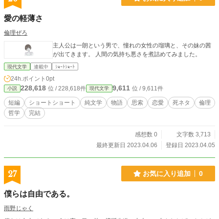
愛の軽薄さ
倫理ぜろ
主人公は一朗という男で、憧れの女性の瑠璃と、その妹の茜
が出てきます。 人間の気持ち悪さを煮詰めてみました。
現代文学
連載中
ｼｮｰﾄｼｮｰﾄ
24h.ポイント
0pt
228,618
9,611
位 / 228,618件
位 / 9,611件
小説
現代文学
短編
ショートショート
純文学
物語
思索
恋愛
死ネタ
倫理
哲学
完結
感想数 0
文字数 3,713
最終更新日 2023.04.06
登録日 2023.04.05
27
お気に入り追加
0
僕らは自由である。
雨野じゃく