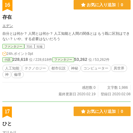
16
お気に入り追加
0
存在
エデン
自分とは何か？ 人間とは何か？ 人工知能と人間の関係とは もう既に区別はでき
ない？ いや、する必要はないだろう
ファンタジー
完結
短編
24h.ポイント
0pt
228,618
53,262
位 / 228,618件
位 / 53,262件
小説
ファンタジー
人工知能
テクノロジー
都市伝説
神秘
コンピューター
異世界
神
倫理
感想数 0
文字数 1,986
最終更新日 2020.02.19
登録日 2020.02.08
17
お気に入り追加
0
ひと
マリルリ