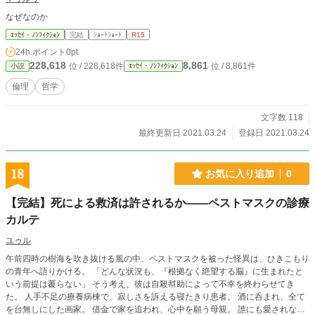
なぜなのか
ｴｯｾｲ・ﾉﾝﾌｨｸｼｮﾝ
完結
ｼｮｰﾄｼｮｰﾄ
R15
24h.ポイント
0pt
228,618
8,861
位 / 228,618件
位 / 8,861件
小説
ｴｯｾｲ・ﾉﾝﾌｨｸｼｮﾝ
倫理
哲学
文字数 118
最終更新日 2021.03.24
登録日 2021.03.24
18
お気に入り追加
0
【完結】死による救済は許されるか――ペストマスクの診療
カルテ
ユゥル
午前四時の樹海を吹き抜ける風の中、ペストマスクを被った怪異は、ひきこもり
の青年へ語りかける。 「どんな状況も、『根拠なく絶望する脳』に生まれたと
いう前提は覆らない」 そう考え、彼は自殺幇助によって不幸を終わらせてき
た。 人手不足の療養病棟で、寂しさを訴える寝たきり患者。 酒に呑まれ、全て
を台無しにした画家。 借金で家を追われ、心中を願う母親。 誰にも愛されない