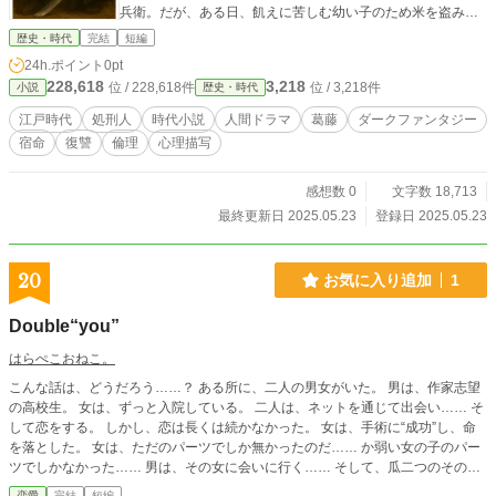
兵衛。だが、ある日、飢えに苦しむ幼い子のため米を盗み、
処刑される女おきぬと対峙する。その澄んだ瞳に宿る母の深
歴史・時代
完結
短編
い愛情と諦念は、甚兵兵の心を深く揺さぶり、彼の内に秘め
24h.ポイント
0pt
られた人間性を呼び覚ます。 甚兵衛の苦悩が深まる中、彼の
228,618
3,218
位 / 228,618件
位 / 3,218件
小説
歴史・時代
前に、おきぬの兄と名乗る謎の浪人権蔵が現れる。妹の復讐
に燃える権蔵の憎悪は、甚兵衛の心に決定的な問いを突きつ
江戸時代
処刑人
時代小説
人間ドラマ
葛藤
ダークファンタジー
ける。「お前は人殺しだ。血に塗れた手で、何を語れるの
宿命
復讐
倫理
心理描写
か？」 己の「業」と、人間としての「正義」の間で激しく葛
藤する甚兵衛。彼は、血塗られた宿命から逃れることができ
るのか？ そして、この避けられない対決の先に、彼が見出す
感想数 0
文字数 18,713
ものとは――。 『血の轍』は、処刑人という極限の状況下
最終更新日 2025.05.23
登録日 2025.05.23
で、人間の心の闇と光、そして命の尊厳を深く掘り下げる、
魂の物語です。
20
お気に入り追加
1
Double“you”
はらぺこおねこ。
こんな話は、どうだろう……？ ある所に、二人の男女がいた。 男は、作家志望
の高校生。 女は、ずっと入院している。 二人は、ネットを通じて出会い…… そ
して恋をする。 しかし、恋は長くは続かなかった。 女は、手術に“成功”し、命
を落とした。 女は、ただのパーツでしか無かったのだ…… か弱い女の子のパー
ツでしかなかった…… 男は、その女に会いに行く…… そして、瓜二つのその女
の子に恋をしていく話。 この話は、何処にでもある普通の話。 そう、何処にで
恋愛
完結
短編