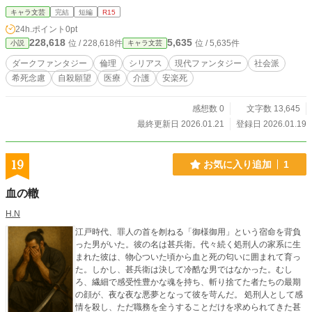
まま、死を証明に使おうとした少女。 責任に押し潰され、すべてから遁走した
キャラ文芸
完結
短編
R15
中年男。 死にたい理由も、形も違う。 「心の苦しみは比較できない。『死に値
24h.ポイント
0pt
する苦しみである』と当人が感じれば、それは等価だ」 彼が差し出すのは、一
228,618
5,635
位 / 228,618件
位 / 5,635件
小説
キャラ文芸
本のメス。 触れれば願いは叶い、代わりに『死の想い』は次の誰かを救う。 終
わらない救済の循環――のはずだった。 しかし、同じく救済を願う魔法具屋ミ
ダークファンタジー
倫理
シリアス
現代ファンタジー
社会派
ミコッテは告げる。 「自死の間際、人は視野が極端に狭くなることがある。今
希死念慮
自殺願望
医療
介護
安楽死
のあなたのやり方では、『救えたかもしれない人』が混ざってしまう」 これ
は、救いたいと願うほどに救いから遠ざかっていく者の、孤独な問答の記録であ
る。
感想数 0
文字数 13,645
最終更新日 2026.01.21
登録日 2026.01.19
19
お気に入り追加
1
血の轍
H.N
江戸時代、罪人の首を刎ねる「御様御用」という宿命を背負
った男がいた。彼の名は甚兵衛。代々続く処刑人の家系に生
まれた彼は、物心ついた頃から血と死の匂いに囲まれて育っ
た。しかし、甚兵衛は決して冷酷な男ではなかった。むし
ろ、繊細で感受性豊かな魂を持ち、斬り捨てた者たちの最期
の顔が、夜な夜な悪夢となって彼を苛んだ。 処刑人として感
情を殺し、ただ職務を全うすることだけを求められてきた甚