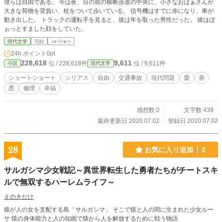
僕らは自由である。 今は夜、目の前の横断歩道の中央に、小さなおばぁさんが
大きな荷物を背負い、杖をついて歩いている。 信号機はすでに赤になり、車が
動き出した。 トラックの運転手を見ると、彼は年を取った男性だった。 彼はぼ
ぉっとすました顔をしていた。
現代文学
完結
ｼｮｰﾄｼｮｰﾄ
24h.ポイント
0pt
228,618
9,611
位 / 228,618件
位 / 9,611件
小説
現代文学
ショートショート
シリアス
自由
交通事故
現代問題
愛
善
悪
倫理
幸福
感想数 0
文字数 439
最終更新日 2020.07.02
登録日 2020.07.02
28
お気に入り追加
2
サルガシマ少女戦記～異世界転生した勇者たちがチートスキ
ルで無双するハーレムライフ～
えのきだけ
猿が人の女を支配する島「サルガシマ」 そこで猿と人の間に生まれた少女ルー
サ 猿の身体能力と人の知能で猿から人を解放するために戦う物語