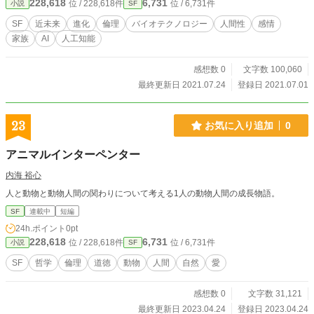
228,618
6,731
位 / 228,618件
位 / 6,731件
小説
SF
0528）。
SF
近未来
進化
倫理
バイオテクノロジー
人間性
感情
家族
AI
人工知能
感想数 0
文字数 100,060
最終更新日 2021.07.24
登録日 2021.07.01
23
お気に入り追加
0
アニマルインターペンター
内海 裕心
人と動物と動物人間の関わりについて考える1人の動物人間の成長物語。
SF
連載中
短編
24h.ポイント
0pt
228,618
6,731
位 / 228,618件
位 / 6,731件
小説
SF
SF
哲学
倫理
道徳
動物
人間
自然
愛
感想数 0
文字数 31,121
最終更新日 2023.04.24
登録日 2023.04.24