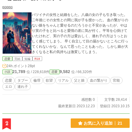
poppo
バツイチの女性と結婚をした。八歳の女の子も引き取った。
二年後にその女性との間に我が子を授かった。 血の繋がりの
ない娘をちゃんと愛せるのだろうかと不安があったが、やは
り実の子をと比べると愛情の差に気が付く。平等を心掛けて
いたけれど、実の子の方は愛おしく、連れ子の方はうっとお
しく感じてしまう。 早く自立して目の届かないところに行っ
てくれないかな、なんて思ったこともあった。 しかし娘が大
きくなると私の気持ちは激変してしまう。
恋愛
完結
短編
R18
24h.ポイント
28pt
21,789
9,582
位 / 228,618件
位 / 66,320件
小説
恋愛
恋愛
タブー
倫理
欲望
リアル
父と娘
血の繋がり
官能
エロ
連れ子
感想数 0
文字数 28,414
最終更新日 2023.12.23
登録日 2023.10.15
2
お気に入り追加
21