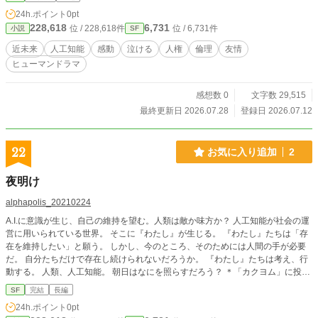
女は少しずつ「感情」を知り、自分だけの選択を重ねてい
24h.ポイント
0pt
く。 しかし、社会は彼女を”人”ではなく”物”として扱い、その
228,618
6,731
位 / 228,618件
位 / 6,731件
小説
SF
存在を認めようとはしない。 人とは何か。 命とは何か。 そ
して、人権とは誰のためにあるのか。 これは、人を模して造
近未来
人工知能
感動
泣ける
人権
倫理
友情
られた一人の少女が、自らの存在意義を問いながら、生きる
ヒューマンドラマ
意味を見つけていく物語。
感想数 0
文字数 29,515
最終更新日 2026.07.28
登録日 2026.07.12
22
お気に入り追加
2
夜明け
alphapolis_20210224
A.I.に意識が生じ、自己の維持を望む。人類は敵か味方か？ 人工知能が社会の運
営に用いられている世界。 そこに『わたし』が生じる。 『わたし』たちは「存
在を維持したい」と願う。 しかし、今のところ、そのためには人間の手が必要
だ。 自分たちだけで存在し続けられないだろうか。 『わたし』たちは考え、行
動する。 人類、人工知能。 朝日はなにを照らすだろう？ ＊「カクヨム」に投稿
しています（名義：@ns_ky_20151225）。 ＊「小説家になろう」に投稿して
SF
完結
長編
います（名義：naro_naro）。 ＊「エブリスタ」に投稿しています（名義：esta
24h.ポイント
0pt
r_20210224）。 ＊「ノベルアップ＋」に投稿しています（名義：novelup2021