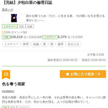
【完結】夕枯白亜の倫理日誌
黒井ハナ
誰かを呪うため「だけ」に生きる者。 その呪いを引き受ける
者がいた――。
ミステリー
完結
短編
24h.ポイント
0pt
228,618
5,379
位 / 228,618件
位 / 5,379件
小説
ミステリー
ミステリー
推理
短編
夜
雨
倫理
女主人公
文字数 5,559
最終更新日 2026.06.02
登録日 2026.06.01
13
お気に入り追加
0
色を奪う画家
ogataken
色盲の画家・灰谷が手にした一本の筆。それは世界の色を奪い、キャンバスに鮮
烈な色彩を宿す。だが、街から色が消え、人々の記憶が薄れていく。
SF
完結
ｼｮｰﾄｼｮｰﾄ