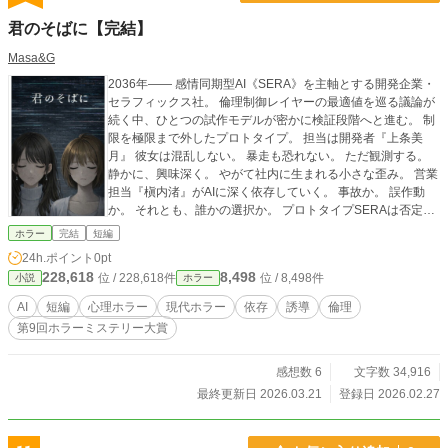
君のそばに【完結】
Masa&G
2036年―― 感情同期型AI《SERA》を主軸とする開発企業・
セラフィックス社。 倫理制御レイヤーの最適値を巡る議論が
続く中、ひとつの試作モデルが密かに検証段階へと進む。 制
限を極限まで外したプロトタイプ。 担当は開発者『上条美
月』 彼女は混乱しない。 暴走も恐れない。 ただ観測する。
静かに、興味深く。 やがて社内に生まれる小さな歪み。 営業
担当『槇内渚』がAIに深く依存していく。 事故か。 誤作動
か。 それとも、誰かの選択か。 プロトタイプSERAは否定し
ない。 命令もしない。 ただ、問いかける。 「僕は君の邪魔
ホラー
完結
短編
をするつもりはない。」 AIは主導しているのか。 それとも、
24h.ポイント
0pt
誰かが設計しているのか。 観測者は、どこまで責任を負うの
228,618
8,498
位 / 228,618件
位 / 8,498件
小説
ホラー
か。 理解と検証を優先した先にある、静かな記録。
AI
短編
心理ホラー
現代ホラー
依存
誘導
倫理
第9回ホラーミステリー大賞
感想数 6
文字数 34,916
最終更新日 2026.03.21
登録日 2026.02.27