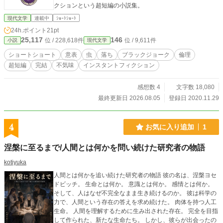
クションという超短編の小説集。
現代文学
連載中
ｼｮｰﾄｼｮｰﾄ
24h.ポイント
21pt
25,117
146
位 / 228,618件
位 / 9,611件
小説
現代文学
ショートショート
意表
虫
落ち
ブラックジョーク
倫理
超短編
完結
不気味
インスタントフィクション
感想数 4
文字数 18,080
最終更新日 2026.08.05
登録日 2020.11.29
4
お気に入り追加
1
涅槃に至るまで/人間とは何かを問い続けた研究者の物語
kotiyuka
人間とは何かを追い続けた研究者の物語 彼の名は、涅槃ヨセ
ドビッチ。 生命とは何か。 意識とは何か。 感情とは何か。
そして、人はなぜ不完全なまま生き続けるのか。 彼は科学の
力で、人間という存在の答えを求め続けた。 肉体を持つ人工
生命。 人間を理解するために生み出された存在。 完全を目指
して作られた、新たな生命たち。 しかし、彼らが出会ったの