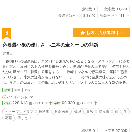
感想数 0
文字数 99,773
最終更新日 2026.05.23
登録日 2025.11.02
8
お気に入り追加
1
必要最小限の優しさ -二本の傘と一つの判断
遊鷹太
夜明け前の温泉街は、雨の匂いと湯気で肺がぬるくなる。アスファルトに赤と
青が跳ね、反射ベストの蛍光を細かく砕く。無線が胸骨の上で震え、名前を呼ぶ
たび心臓が一回、律義に返事をする。 長峰トンネルで停車車両、運転手意識
レベル低下。排気の逆流かもしれない——。 口の中に金属の味が広がったの
は、マスクのゴムと不安の擦れ合いのせいだ。トンネルの口は巨大な獣の喉みた
いで、湿った冷気と排気が少しずつ吐き出されてくる。見えない火の匂いがす
恋愛
完結
短編
る。一酸化炭素。目に見えないものほど、人は後回しにする。 私たちは“必要
24h.ポイント
0pt
最小限”を合言葉にしている。触れるのは脈と皮膚温、問うのは名前と痛みの場
228,618
66,320
位 / 228,618件
位 / 66,320件
小説
恋愛
所、渡すのは呼吸と止血だけ。余計な励ましは、時に判断を濁らせる。けれど、
手袋越しの鼓動だけは、どうしても嘘がつけない。 車内は曇った窓に外の雨
ヒューマンドラマ
救急隊
救命医療
倫理
事故
温泉街
雨
夜
が滲み、運転席の男の顔色は紙のようだ。相棒が声をかける。「聞こえますか」
葛藤
優しさ
男は浅くうなずいた。排気口は潰れて、黒い煤がバンパーの下に濡れた線を作っ
ている。ビニールの匂い、消毒液の鋭さ、タイヤが水を割る遠い音。世界は役割
ごとに層をなして、私の耳に順番を付けて落ちてくる。 酸素を当て、呼吸を
感想数 0
文字数 27,305