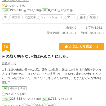
24h.ポイント
0pt
228,618
6,731
位 / 228,618件
位 / 6,731件
小説
SF
SF
純文学
幻想文学
ショートショート
アート
倫理
短編
感想数 0
文字数 1,082
最終更新日 2025.08.31
登録日 2025.08.31
14
お気に入り追加
1
何の取り柄もない僕は死ぬことにした。
藍色きつね
これは近い未来の日本のお話。疲弊した世界、選ばれた者だけが自殺を許され
人々は死ぬために生きている。そんな世界でも生きるのを諦めない者たちがい
た。抗う者たちがいた。 死にたいと思う者たちに問う。あなたはどんな世界を
望む？
SF
連載中
長編
24h.ポイント
0pt
228,618
6,731
位 / 228,618件
位 / 6,731件
小説
SF
ディストピア
正義
近未来
倫理