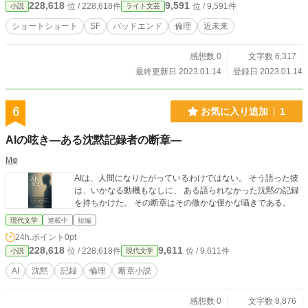
228,618
9,591
位 / 228,618件
位 / 9,591件
小説
ライト文芸
ショートショート
SF
バッドエンド
倫理
近未来
感想数 0
文字数 6,317
最終更新日 2023.01.14
登録日 2023.01.14
6
お気に入り追加
1
AIの呟き―ある沈黙記録者の断章―
Mφ
AIは、人間になりたがっているわけではない。 そう語った彼
は、いかなる動機もなしに、 ある語られなかった沈黙の記録
を持ちかけた。 その断章はその微かな僅かな囁きである。
現代文学
連載中
短編
24h.ポイント
0pt
228,618
9,611
位 / 228,618件
位 / 9,611件
小説
現代文学
AI
沈黙
記録
倫理
断章小説
感想数 0
文字数 8,876