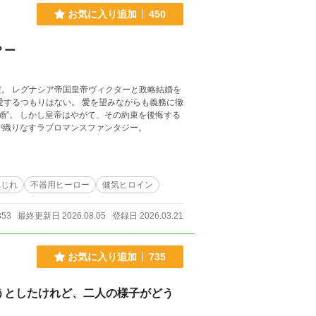
お気に入り追加
450
？ー
結婚を
った皇帝の“末路”とは。 不器用な２人が織りなすラブロマンスファンタジー。
れじれ
不器用ヒーロー
健気ヒロイン
853
最終更新日 2026.08.05
登録日 2026.03.21
お気に入り追加
735
うとしたけれど、二人の様子がどう