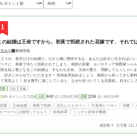
1
この結婚は王命ですから。初夜で拒絶された花嫁です、それで
夏目みや
書籍情報
どうせ、形式だけの結婚だ。だから俺に期待するな。あんたは好きに生きればいい」 北部に嫁いできたシャルロットは夫とな
クに、初夜で冷たく拒絶されてしまう。 南部の富豪、セバスティア侯爵家シャルロットと北部のイザーク・カロン侯爵。 北部と
を結ぶ要となるこの結婚は、すなわち王命。 王命の重さ、理解してらっしゃいますか？ ――まあ、いいか。そっちがその気な
きにやらせていただきます！ 領地改革始めましょう。南部から持ってきた食料を市井にふるまい、お金だってジャンジャン使
 好き勝手に過ごしていると、なぜか近づいてくる旦那様。 好きにしろと言ったのはそっちでしょう？ なのに今さら
距離を詰めてくるのはどうして？ この結婚の本当の目的を、彼はまだ知らない――
恋愛
完結
長編
442
256
24h.ポイント
2,712pt
位 / 228,613件
位 / 66,316件
小説
恋愛
恋愛
王命結婚
初夜で拒絶
自立したヒロイン
不器用ヒーロー
溺愛
ヒーローには後悔してもらう
領地改革
こっそり目指す離婚
感想数 5
文字数 121,