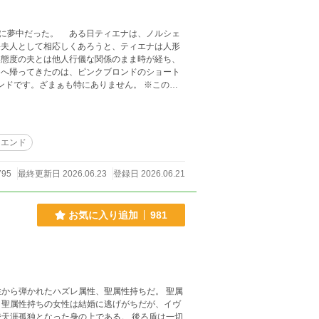
に夢中だった。 ある日ティエナは、ノルシェ
夫人として相応しくあろうと、ティエナは人形
態度の夫とは他人行儀な関係のまま時が経ち、
へ帰ってきたのは、ピンクブロンドのショート
ーエンド
795
最終更新日 2026.06.23
登録日 2026.06.21
お気に入り追加
981
から弾かれたハズレ属性、聖属性持ちだ。 聖属
。聖属性持ちの女性は結婚に逃げがちだが、イヴ
天涯孤独となった身の上である。 後ろ盾は一切