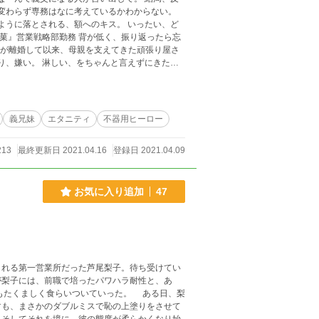
る気はない。 小さい頃に母親が他
をゲーヲタの私に溶かせとか言っていま
義兄妹
エタニティ
不器用ヒーロー
213
最終更新日 2021.04.16
登録日 2021.04.09
お気に入り追加
47
れる第一営業所だった芦尾梨子。待ち受けてい
が梨子には、前職で培ったパワハラ耐性と、あ
ましく食らいついていった。 ある日、梨
すも、まさかのダブルミスで恥の上塗りをさせて