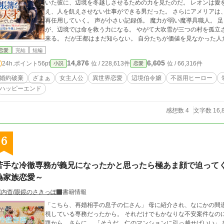
いた彼に、辺境を冬越しさせるための力を見たのだ。 レオンは愛を語るのが下手なだけで、帳簿を読み、備蓄を数
え、人を飢えさせない仕事ができる男だった。 さらにアメリアは、王都で「役立たず」と捨てられた人々を辺境で
再任用していく。 声が小さい記録係。 魔力が弱い魔導具職人。 足を負傷した元騎士。 王都では欠点とされたもの
が、辺境では命を救う力になる。 やがて大吹雪が三つの村を孤立させ、さらに王都の使者が備蓄と暖房具を奪いに
来る。 だが王都はまだ知らない。 自分たち
恋愛
完結
短編
14,876
6,605
24h.ポイント
56pt
位 / 228,613件
位 / 66,316件
小説
恋愛
婚約破棄
ざまぁ
女主人公
異世界恋愛
辺境伯令嬢
不器用ヒーロー
ハッピーエンド
感想数 4
文字数 16,
6
苦手な冷徹専務が義兄になったかと思ったら極あま顔で迫って
偽家族恋愛～
霧内杳/眼鏡のさきっぽ
書籍情報
「こちら、再婚相手の息子の仁さん」 母に紹介され、なにかの間違いだと思った。 だってそこにいたのは、私が敵
視している専務だったから。 それだけでもかなりな不安案件なのに。 私の住んでいるマンションに下着泥が出た話
題から、さらに。 「そうだ、仁のマンションに引っ越せばいい」 なーんて義父になる人が言い出して。 結局、反