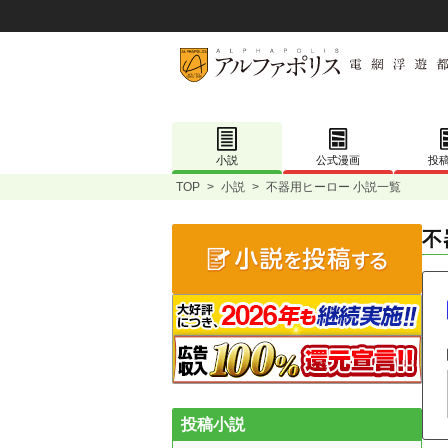
小説
公式漫画
投
TOP
>
小説
>
不器用ヒーロー 小説一覧
不
投稿小説