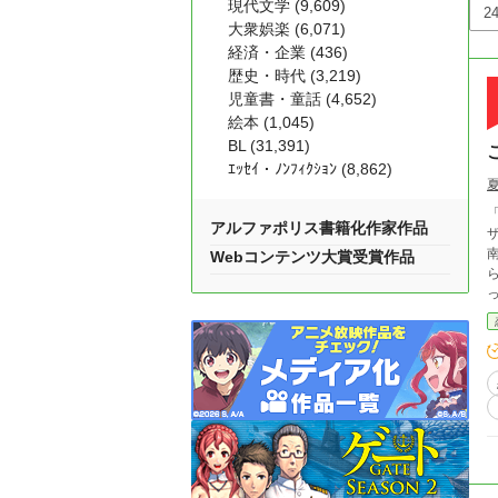
現代文学 (9,609)
大衆娯楽 (6,071)
経済・企業 (436)
歴史・時代 (3,219)
児童書・童話 (4,652)
絵本 (1,045)
BL (31,391)
ｴｯｾｲ・ﾉﾝﾌｨｸｼｮﾝ (8,862)
「
アルファポリス書籍化作家作品
ザー
南部
Webコンテンツ大賞受賞作品
ら、好
って景気よく！