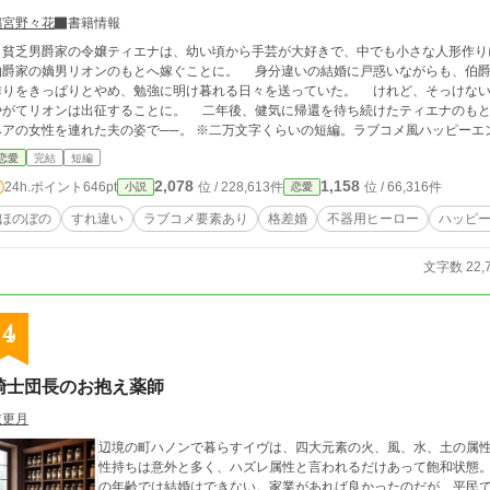
鳴宮野々花
書籍情報
貧乏男爵家の令嬢ティエナは、幼い頃から手芸が大好きで、中でも小さな人形作り
伯爵家の嫡男リオンのもとへ嫁ぐことに。 身分違いの結婚に戸惑いながらも、伯爵
作りをきっぱりとやめ、勉強に明け暮れる日々を送っていた。 けれど、そっけない
やがてリオンは出征することに。 二年後、健気に帰還を待ち続けたティエナのもと
女性を連れた夫の姿で──。 ※二万文字くらいの短編。ラブコメ風ハッピーエンドです。ざまぁも特にありません。 ※この作
品は小説家になろう、カクヨムにも投稿しています。
恋愛
完結
短編
2,078
1,158
24h.ポイント
646pt
位 / 228,613件
位 / 66,316件
小説
恋愛
ほのぼの
すれ違い
ラブコメ要素あり
格差婚
不器用ヒーロー
ハッピ
文字数 22,
4
騎士団長のお抱え薬師
衣更月
辺境の町ハノンで暮らすイヴは、四大元素の火、風、水、土の属性
性持ちは意外と多く、ハズレ属性と言われるだけあって飽和状態
の年齢では結婚はできない。家業があれば良かったのだが、平民で