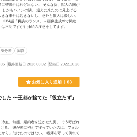
頼に聖属性は殆ど出ない。 そんな折、獣人の国が
 しかもハノンの隣。 迎えに来たのは見上げる
大きな事件は起きないし、意外と獣人は優しい。
挿絵
かは不明ですが）挿絵の注意をしてます。
身分差
溺愛
385
最終更新日 2026.08.02
登録日 2022.10.28
お気に入り追加
83
した 〜王都が捨てた「役立たず」
れ
のは、フォル