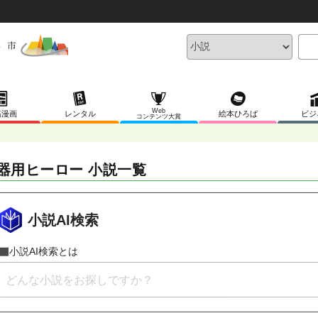
Web
稿漫画
レンタル
絵本ひろば
ビジ
コンテンツ大賞
器用ヒーロー 小説一覧
小説AI検索
小説AI検索とは