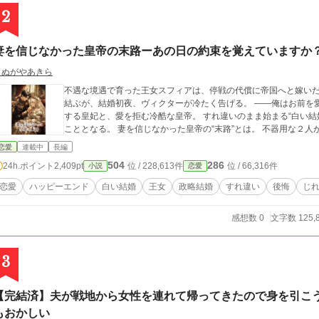
2
妻を信じなかった皇帝の末路ーあの日の約束を覚えていますか
きぬがやあきら
不遇な境遇で育った王女スフィアは、停戦の代償に帝国へと嫁いだ。 レグナシア帝国皇帝ヴィクターと政略
結ぶが、結婚初夜、ヴィクターが冷たく告げる。 ――俺はお前を愛するつもりはない。 愛を望みながらも義務に徹
する皇妃と、愛を拒む冷酷な皇帝。 すれ違いのまま始まる“白い結婚”。 しかし皇帝はやがて、その約束を後悔する
こととなる。 妻を信じなか
恋愛
連載中
長編
504
286
24h.ポイント
2,409pt
位 / 228,613件
位 / 66,316件
小説
恋愛
恋愛
ハッピーエンド
白い結婚
王女
政略結婚
すれ違い
後悔
じ
感想数 0
文字数 125,
3
【完結済】夫が戦地から女性を連れて帰ってきたので身を引こ
もおかしい