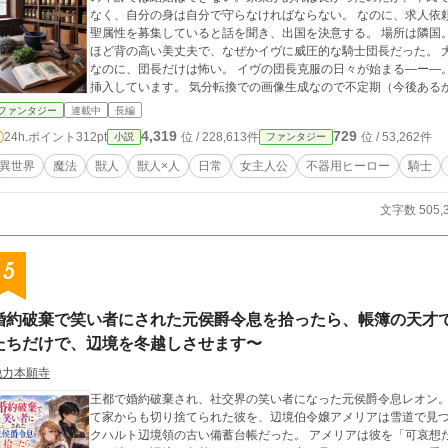
なく、自分の身は自分で守らなければならない。 なのに、求人依
聖属性を募集していると話を聞き、出国を決意する。 場所は隣国。
ほど背の高い美丈夫で、なぜかイヴに威圧的な騎士団長だった。 
なのに、団長だけは怖い。 イヴの団長克服の日々が始まる―ー―。 ※84話「再訪のランス」～画像生成AIで
挿入しています。 気分転換での画像生成なので不定期（今後ある
ファンタジー
連載中
長編
4,319
729
24h.ポイント
312pt
位 / 228,613件
位 / 53,262件
小説
ファンタジー
異世界
魔法
獣人
獣人×人
日常
女主人公
不器用ヒーロー
騎士
文字数 505,
5
婚約破棄で笑い者にされた元侯爵令息を拾ったら、帳簿の天才で
たちだけで、辺境を冬越しさせます〜
他力本願寺
王都で婚約破棄され、社交界の笑い者になった元侯爵令息レオン。 冷血、無能、婚約者を泣かせた男。 そう呼ば
て家からも切り捨てられた彼を、辺境伯令嬢アメリアは雪道で見つける。 彼が胸に抱えて守っていた
クハルト辺境領の古い備蓄台帳だった。 アメリアは彼を「可哀想だから」助けたのではない。 帳簿を守って倒れて