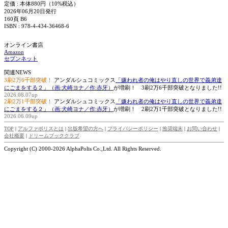
定価 : 本体880円（10%税込）
2026年06月20日発行
160頁 B6
ISBN : 978-4-434-36468-6
オンライン書店
Amazon
セブンネット
関連NEWS
3刷2万6千部突破！
アンダルシュコミックス
「嫌われ者の俺はやり直しの世界で義弟達
にごまをする２」（画:犬崎ヨナ／作:赤牙）
が増刷！ 3刷2万6千部突破となりました!!
2026.08.07up
2刷2万1千部突破！
アンダルシュコミックス
「嫌われ者の俺はやり直しの世界で義弟達
にごまをする２」（画:犬崎ヨナ／作:赤牙）
が増刷！ 2刷2万1千部突破となりました!!
2026.06.09up
TOP
|
アルファポリスとは
|
出版希望の方へ
|
プライバシーポリシー
|
推奨端末
|
お問い合わせ
|
会社概要
|
ドリームブッククラブ
Copyright (C) 2000-2026 AlphaPolis Co.,Ltd. All Rights Reserved.