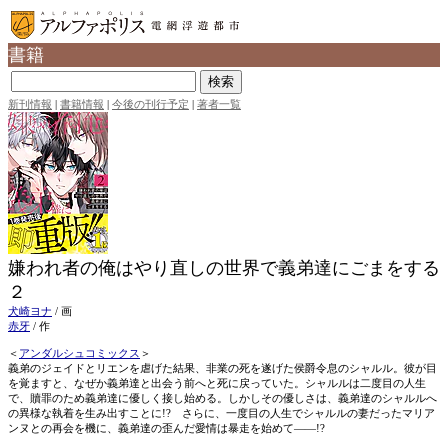
書籍
新刊情報
|
書籍情報
|
今後の刊行予定
|
著者一覧
嫌われ者の俺はやり直しの世界で義弟達にごまをする
２
犬崎ヨナ
/
画
赤牙
/
作
＜
アンダルシュコミックス
＞
義弟のジェイドとリエンを虐げた結果、非業の死を遂げた侯爵令息のシャルル。彼が目
を覚ますと、なぜか義弟達と出会う前へと死に戻っていた。シャルルは二度目の人生
で、贖罪のため義弟達に優しく接し始める。しかしその優しさは、義弟達のシャルルへ
の異様な執着を生み出すことに!? さらに、一度目の人生でシャルルの妻だったマリア
ンヌとの再会を機に、義弟達の歪んだ愛情は暴走を始めて――!?