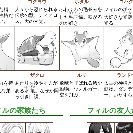
コクヨウ
ホタル
コハ
た精
人々から恐れられる
ふわふわの毛並みを
フィルのポケ
けだまねこ
こうけい
性格だ
伝承の獣、ディアロ
した
毛玉猫
。転がる
大好きな
光鶏
い。
ス。大の甘党。
のが好き。
光る。
ザクロ
ルリ
ランド
力を持
あたりを冷やす力が
飛獣と呼ばれる稀少
太古の神様と
こおりがめ
動物、ウォルガー。
動物、ダンデ
気な弟
ある
氷亀
。なぜか岡
空を飛ぶ。
ー。いたずら
っ引き口調。
ィルの家族たち
フィルの友人