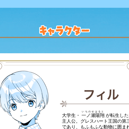
いちのせはると
大学生・
一ノ瀬陽翔
が転生した本編の
主人公。グレスハート王国の第
であり、もふもふな動物に囲ま