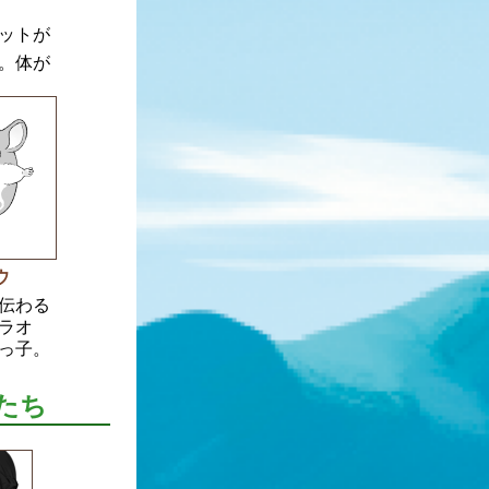
ク
ットが
。体が
ウ
伝わる
ラオ
っ子。
たち