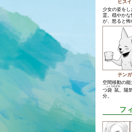
ヒスイ
少女の姿をし
霊。穏やかな
が、怒ると怖
テンガ
空間移動の能
ふくろねずみ
つ
袋鼠
。陽
分。
フ