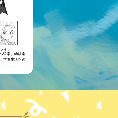
ス
ライラ
へ留学。幼馴染
、学園生活を送