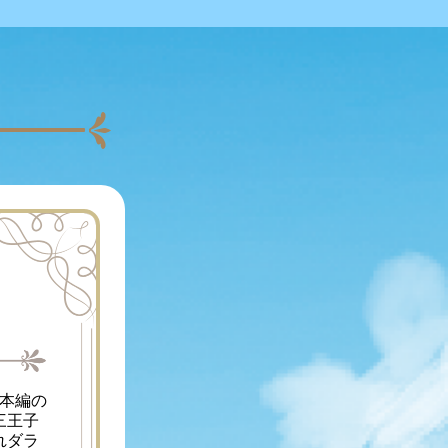
三王子
れダラ