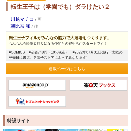
転生王子は（学園でも）ダラけたい２
川越マチコ
/
画
朝比奈 和
/
作
転生王子フィルがみんなの協力で大浴場をつくります。
もふもふ召喚獣＆頼りになる仲間との寮生活がスタートです！
■COMICS
■定価748円（10%税込）
■2022年07月31日発行（実際の
発売日は書店、各電子ストアによって異なります）
連載ページはこちら
特設サイト