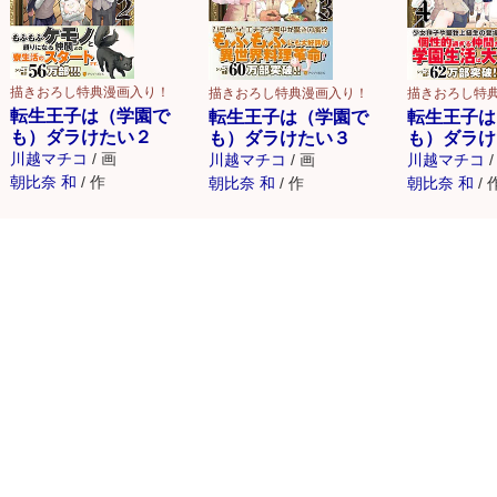
描きおろし特典漫画入り！
描きおろし特典漫画入り！
描きおろし特
転生王子は（学園で
転生王子は（学園で
転生王子は
も）ダラけたい２
も）ダラけたい３
も）ダラけ
川越マチコ
/
画
川越マチコ
/
画
川越マチコ
/
朝比奈 和
/
作
朝比奈 和
/
作
朝比奈 和
/