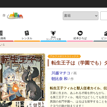
Web
稿漫画
レンタル
絵本ひろば
ビジ
コンテンツ大賞
い１
アルファポリスコミックス
転生王子は（学園でも）
川越マチコ
/
画
朝比奈 和
/
作
転生王子フィルと獣人従者カイル、伝
王家に生まれ、あふれる才能を持ちながら
る第三王子フィル。地元ではどうしても目
異国の名門学園へ、はるばる留学すること
クヨウの旅が始まります！