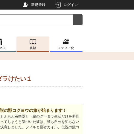
新規登録
ログイン
ネス
書籍
メディア化
ダラけたい１
説の獣コクヨウの旅が始まります！
、もふもふ召喚獣と一緒のグータラ生活だけを夢見
立ってしまうと気づいた彼は、誰も自分を知らない
を決意しました。フィルと従者カイル、伝説の獣コ