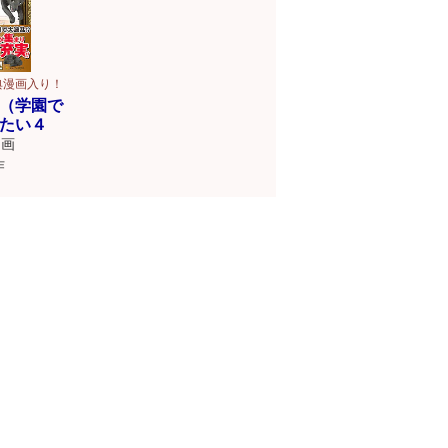
典漫画入り！
（学園で
たい４
画
作