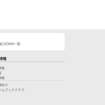
公式SNS一覧
情報
情報
報
情報
様向け
ームブッククラブ