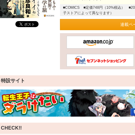
■COMICS
■定価748円（10%税込）
■2
子ストアによって異なります）
連載ペ
特設サイト
CHECK!!