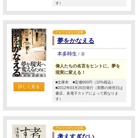
す）
アルファポリス文庫
夢をかなえる
本多時生
/
著
偉人たちの名言をヒントに、夢を
現実に変える！
■文庫本
■定価660円（10%税込）
詳しく見る
■2012年03月20日発行（実際の発売日は
書店、各電子ストアによって異なりま
す）
アルファポリス文庫
考えすぎない