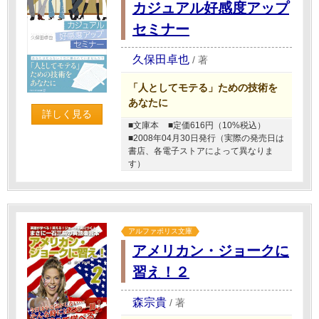
カジュアル好感度アップ
セミナー
久保田卓也
/
著
「人としてモテる」ための技術を
あなたに
詳しく見る
■文庫本
■定価616円（10%税込）
■2008年04月30日発行（実際の発売日は
書店、各電子ストアによって異なりま
す）
アルファポリス文庫
アメリカン・ジョークに
習え！２
森宗貴
/
著