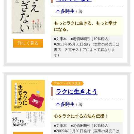
本多時生
/
著
もっとラクに生きる、もっと幸せ
になる。
■文庫本
■定価660円（10%税込）
詳しく見る
■2011年05月31日発行（実際の発売日は
書店、各電子ストアによって異なりま
す）
アルファポリス文庫
ラクに生きよう
本多時生
/
著
心をラクにする方法を伝授！
■文庫本
■定価649円（10%税込）
■2009年11月01日発行（実際の発売日は