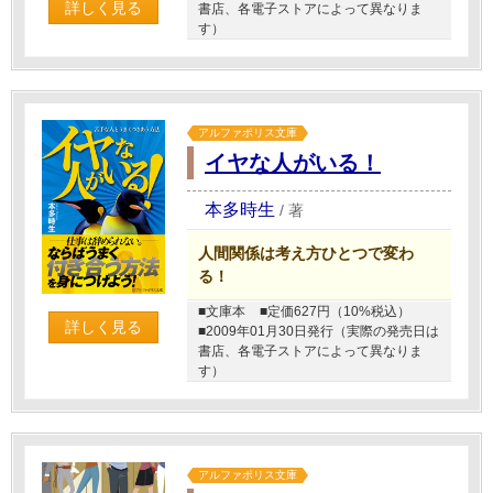
詳しく見る
書店、各電子ストアによって異なりま
す）
アルファポリス文庫
イヤな人がいる！
本多時生
/
著
人間関係は考え方ひとつで変わ
る！
■文庫本
■定価627円（10%税込）
詳しく見る
■2009年01月30日発行（実際の発売日は
書店、各電子ストアによって異なりま
す）
アルファポリス文庫