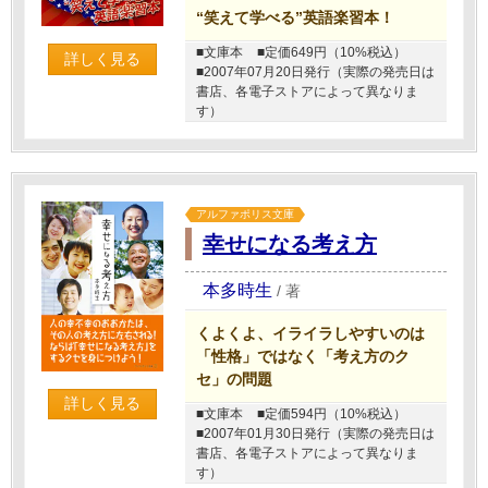
“笑えて学べる”英語楽習本！
■文庫本
■定価649円（10%税込）
詳しく見る
■2007年07月20日発行（実際の発売日は
書店、各電子ストアによって異なりま
す）
アルファポリス文庫
幸せになる考え方
本多時生
/
著
くよくよ、イライラしやすいのは
「性格」ではなく「考え方のク
セ」の問題
詳しく見る
■文庫本
■定価594円（10%税込）
■2007年01月30日発行（実際の発売日は
書店、各電子ストアによって異なりま
す）