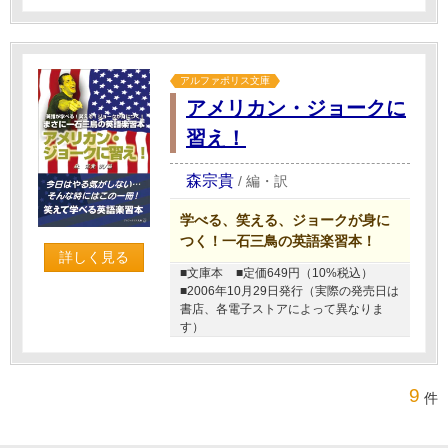
アルファポリス文庫
アメリカン・ジョークに
習え！
森宗貴
/
編・訳
学べる、笑える、ジョークが身に
つく！一石三鳥の英語楽習本！
詳しく見る
■文庫本
■定価649円（10%税込）
■2006年10月29日発行（実際の発売日は
書店、各電子ストアによって異なりま
す）
9
件