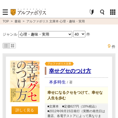
TOP
>
書籍
>
アルファポリス 文庫本 心理・趣味・実用
ジャンル
件
9
件
アルファポリス文庫
幸せグセのつけ方
本多時生
/
著
幸せになるクセをつけて、幸せな
人生を歩む
■文庫本
■定価627円（10%税込）
詳しく見る
■2012年09月15日発行（実際の発売日は
書店、各電子ストアによって異なりま