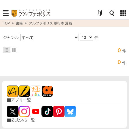
TOP
>
書籍
>
アルファポリス 単行本 漫画
ジャンル
件
0
件
0
件
アプリ一覧
公式SNS一覧