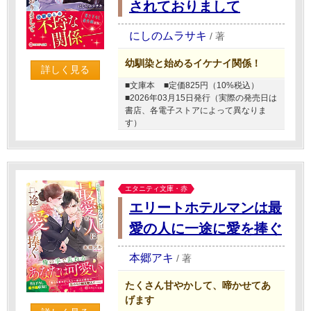
されておりまして
にしのムラサキ
/
著
幼馴染と始めるイケナイ関係！
詳しく見る
■文庫本
■定価825円（10%税込）
■2026年03月15日発行（実際の発売日は
書店、各電子ストアによって異なりま
す）
エタニティ文庫・赤
エリートホテルマンは最
愛の人に一途に愛を捧ぐ
本郷アキ
/
著
たくさん甘やかして、啼かせてあ
げます