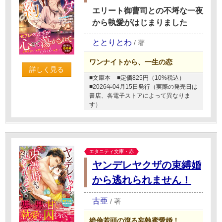
エリート御曹司との不埒な一夜
から執愛がはじまりました
ととりとわ
/
著
ワンナイトから、一生の恋
詳しく見る
■文庫本
■定価825円（10%税込）
■2026年04月15日発行（実際の発売日は
書店、各電子ストアによって異なりま
す）
エタニティ文庫・赤
ヤンデレヤクザの束縛婚
から逃れられません！
古亜
/
著
絶倫若頭の滾る妄執蜜愛婚！