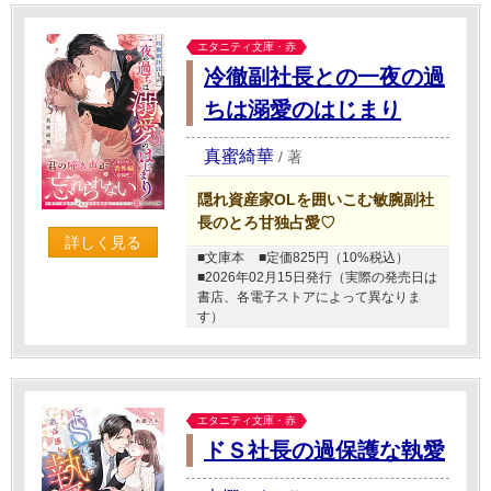
エタニティ文庫・赤
冷徹副社長との一夜の過
ちは溺愛のはじまり
真蜜綺華
/
著
隠れ資産家OLを囲いこむ敏腕副社
長のとろ甘独占愛♡
詳しく見る
■文庫本
■定価825円（10%税込）
■2026年02月15日発行（実際の発売日は
書店、各電子ストアによって異なりま
す）
エタニティ文庫・赤
ドＳ社長の過保護な執愛