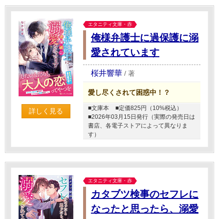
エタニティ文庫・赤
俺様弁護士に過保護に溺
愛されています
桜井響華
/
著
愛し尽くされて困惑中！？
■文庫本
■定価825円（10%税込）
詳しく見る
■2026年03月15日発行（実際の発売日は
書店、各電子ストアによって異なりま
す）
エタニティ文庫・赤
カタブツ検事のセフレに
なったと思ったら、溺愛