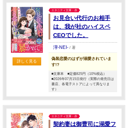
エタニティ文庫・赤
お見合い代行のお相手
は、我が社のハイスペ
CEOでした。
濘-NEI-
/
著
偽装恋愛のはずが溺愛されていま
詳しく見る
す!?
■文庫本
■定価825円（10%税込）
■2026年07月15日発行（実際の発売日は
書店、各電子ストアによって異なりま
す）
エタニティ文庫・赤
契約妻は御曹司に溺愛フ