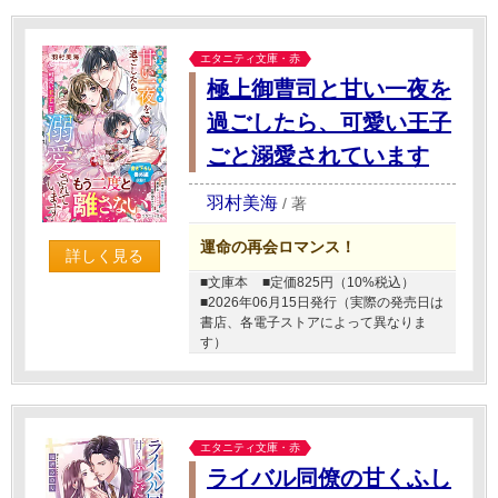
エタニティ文庫・赤
極上御曹司と甘い一夜を
過ごしたら、可愛い王子
ごと溺愛されています
羽村美海
/
著
運命の再会ロマンス！
詳しく見る
■文庫本
■定価825円（10%税込）
■2026年06月15日発行（実際の発売日は
書店、各電子ストアによって異なりま
す）
エタニティ文庫・赤
ライバル同僚の甘くふし