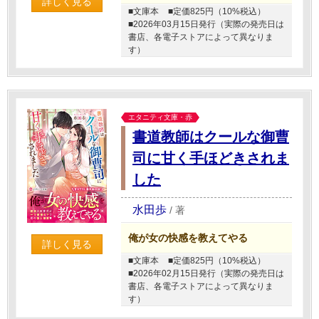
詳しく見る
■文庫本
■定価825円（10%税込）
■2026年03月15日発行（実際の発売日は
書店、各電子ストアによって異なりま
す）
エタニティ文庫・赤
書道教師はクールな御曹
司に甘く手ほどきされま
した
水田歩
/
著
俺が女の快感を教えてやる
詳しく見る
■文庫本
■定価825円（10%税込）
■2026年02月15日発行（実際の発売日は
書店、各電子ストアによって異なりま
す）