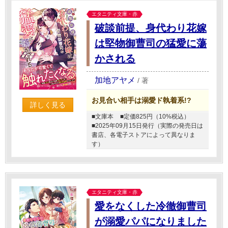
エタニティ文庫・赤
破談前提、身代わり花嫁
は堅物御曹司の猛愛に蕩
かされる
加地アヤメ
/
著
お見合い相手は溺愛ド執着系!?
詳しく見る
■文庫本
■定価825円（10%税込）
■2025年09月15日発行（実際の発売日は
書店、各電子ストアによって異なりま
す）
エタニティ文庫・赤
愛をなくした冷徹御曹司
が溺愛パパになりました