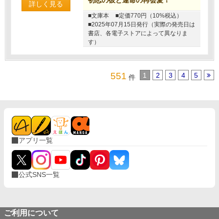
詳しく見る
■文庫本
■定価770円（10%税込）
■2025年07月15日発行（実際の発売日は
書店、各電子ストアによって異なりま
す）
551
1
2
3
4
5
件
アプリ一覧
公式SNS一覧
ご利用について