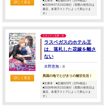
■文庫本
■定価825円（10%税込）
詳しく見る
■2026年07月15日発行（実際の発売日は
書店、各電子ストアによって異なりま
す）
エタニティ文庫・赤
ラスベガスのホテル王
は、落札した花嫁を離さ
ない
水野恵無
/
著
異国の地でとびきりの極甘生活！
詳しく見る
■文庫本
■定価825円（10%税込）
■2026年06月15日発行（実際の発売日は
書店、各電子ストアによって異なりま
す）