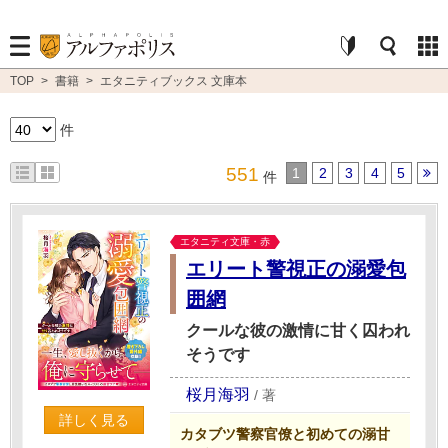
TOP
>
書籍
>
エタニティブックス 文庫本
件
551
1
2
3
4
5
件
エタニティ文庫・赤
エリート警視正の溺愛包
囲網
クールな彼の激情に甘く囚われ
そうです
桜月海羽
/
著
詳しく見る
カタブツ警察官僚と初めての溺甘