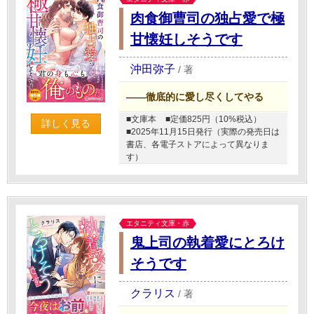
肉食御曹司の独占愛で極
甘懐妊しそうです
沖田弥子
/
著
――徹底的に愛し尽くしてやる
■文庫本
■定価825円（10%税込）
詳しく見る
■2025年11月15日発行（実際の発売日は
書店、各電子ストアによって異なりま
す）
エタニティ文庫・赤
鬼上司の執着愛にとろけ
そうです
クラリス
/
著