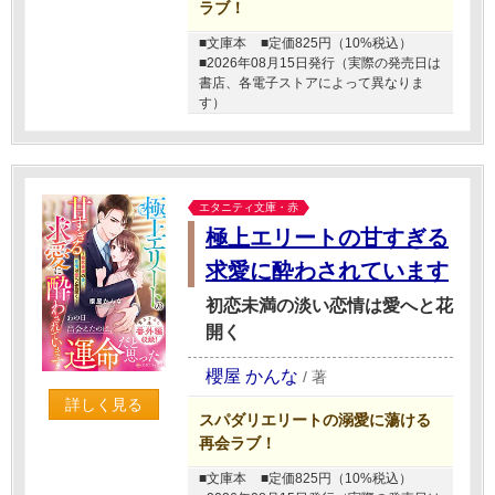
ラブ！
■文庫本
■定価825円（10%税込）
■2026年08月15日発行（実際の発売日は
書店、各電子ストアによって異なりま
す）
エタニティ文庫・赤
極上エリートの甘すぎる
求愛に酔わされています
初恋未満の淡い恋情は愛へと花
開く
櫻屋 かんな
/
著
詳しく見る
スパダリエリートの溺愛に蕩ける
再会ラブ！
■文庫本
■定価825円（10%税込）