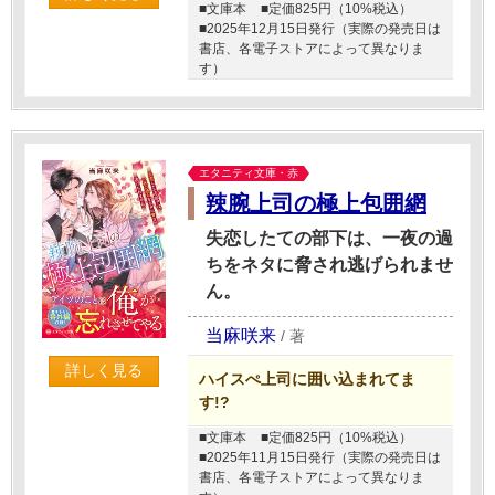
■文庫本
■定価825円（10%税込）
■2025年12月15日発行（実際の発売日は
書店、各電子ストアによって異なりま
す）
エタニティ文庫・赤
辣腕上司の極上包囲網
失恋したての部下は、一夜の過
ちをネタに脅され逃げられませ
ん。
当麻咲来
/
著
詳しく見る
ハイスぺ上司に囲い込まれてま
す!?
■文庫本
■定価825円（10%税込）
■2025年11月15日発行（実際の発売日は
書店、各電子ストアによって異なりま