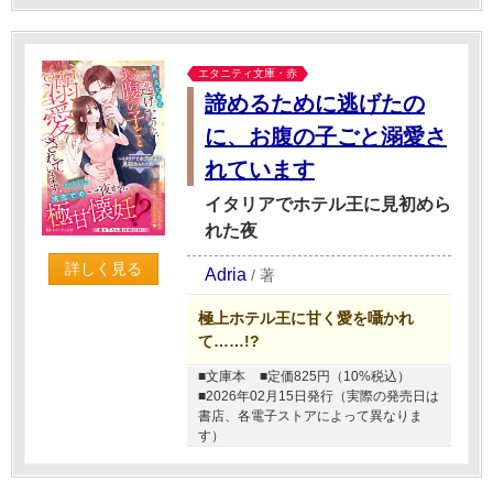
エタニティ文庫・赤
諦めるために逃げたの
に、お腹の子ごと溺愛さ
れています
イタリアでホテル王に見初めら
れた夜
詳しく見る
Adria
/
著
極上ホテル王に甘く愛を囁かれ
て……!?
■文庫本
■定価825円（10%税込）
■2026年02月15日発行（実際の発売日は
書店、各電子ストアによって異なりま
す）