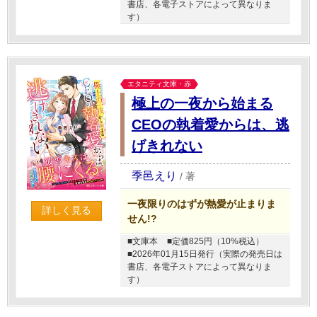
書店、各電子ストアによって異なりま
す）
エタニティ文庫・赤
極上の一夜から始まる
CEOの執着愛からは、逃
げきれない
季邑えり
/
著
一夜限りのはずが熱愛が止まりま
詳しく見る
せん!?
■文庫本
■定価825円（10%税込）
■2026年01月15日発行（実際の発売日は
書店、各電子ストアによって異なりま
す）