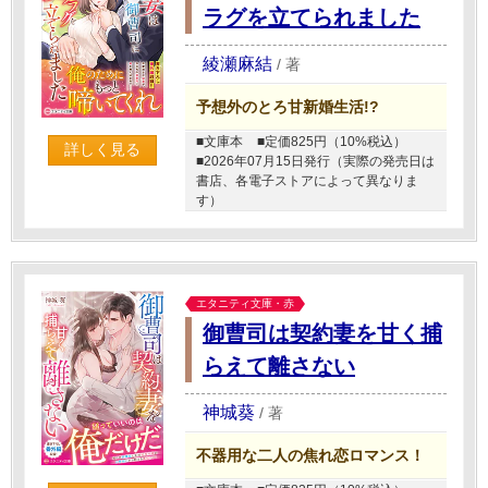
ラグを立てられました
綾瀬麻結
/
著
予想外のとろ甘新婚生活!?
■文庫本
■定価825円（10%税込）
詳しく見る
■2026年07月15日発行（実際の発売日は
書店、各電子ストアによって異なりま
す）
エタニティ文庫・赤
御曹司は契約妻を甘く捕
らえて離さない
神城葵
/
著
不器用な二人の焦れ恋ロマンス！