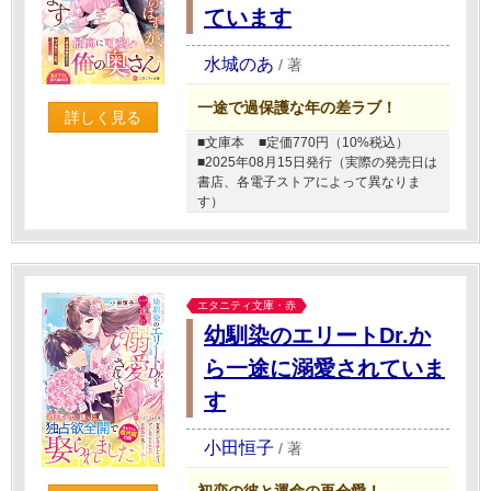
ています
水城のあ
/
著
一途で過保護な年の差ラブ！
詳しく見る
■文庫本
■定価770円（10%税込）
■2025年08月15日発行（実際の発売日は
書店、各電子ストアによって異なりま
す）
エタニティ文庫・赤
幼馴染のエリートDr.か
ら一途に溺愛されていま
す
小田恒子
/
著
初恋の彼と運命の再会愛！