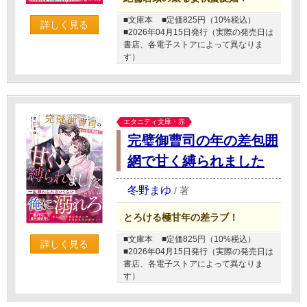
■文庫本
■定価825円（10%税込）
詳しく見る
■2026年04月15日発行（実際の発売日は
書店、各電子ストアによって異なりま
す）
エタニティ文庫・赤
完璧御曹司の年の差包囲
網で甘く縛られました
冬野まゆ
/
著
とろける極甘年の差ラブ！
■文庫本
■定価825円（10%税込）
詳しく見る
■2026年04月15日発行（実際の発売日は
書店、各電子ストアによって異なりま
す）