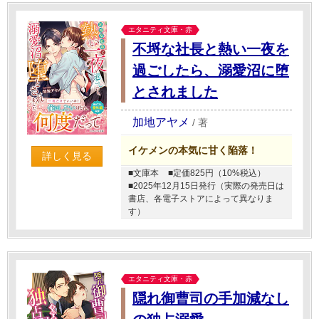
エタニティ文庫・赤
不埒な社長と熱い一夜を
過ごしたら、溺愛沼に堕
とされました
加地アヤメ
/
著
イケメンの本気に甘く陥落！
詳しく見る
■文庫本
■定価825円（10%税込）
■2025年12月15日発行（実際の発売日は
書店、各電子ストアによって異なりま
す）
エタニティ文庫・赤
隠れ御曹司の手加減なし