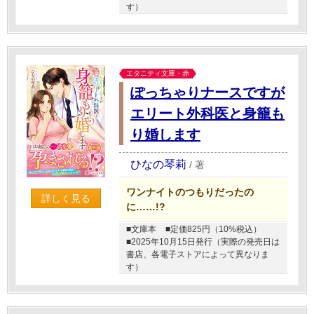
す）
エタニティ文庫・赤
ぽっちゃりナースですが
エリート外科医と身籠も
り婚します
ひなの琴莉
/
著
ワンナイトのつもりだったの
詳しく見る
に……!?
■文庫本
■定価825円（10%税込）
■2025年10月15日発行（実際の発売日は
書店、各電子ストアによって異なりま
す）