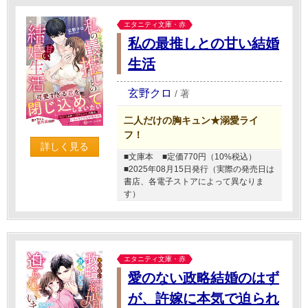
エタニティ文庫・赤
私の最推しとの甘い結婚
生活
玄野クロ
/
著
二人だけの胸キュン★溺愛ライ
フ！
詳しく見る
■文庫本
■定価770円（10%税込）
■2025年08月15日発行（実際の発売日は
書店、各電子ストアによって異なりま
す）
エタニティ文庫・赤
愛のない政略結婚のはず
が、許嫁に本気で迫られ