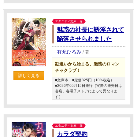
エタニティ文庫・赤
魅惑の社長に誘淫されて
陥落させられました
有允ひろみ
/
著
勘違いから始まる、魅惑のロマン
チックラブ！
詳しく見る
■文庫本
■定価825円（10%税込）
■2026年05月15日発行（実際の発売日は
書店、各電子ストアによって異なりま
す）
エタニティ文庫・赤
カラダ契約