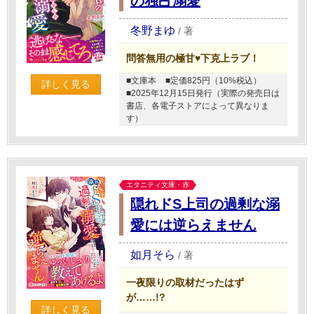
の独占溺愛
冬野まゆ
/
著
問答無用の極甘♥下克上ラブ！
■文庫本
■定価825円（10%税込）
詳しく見る
■2025年12月15日発行（実際の発売日は
書店、各電子ストアによって異なりま
す）
エタニティ文庫・赤
隠れドS上司の過剰な溺
愛には逆らえません
如月そら
/
著
一夜限りの取材だったはず
が……!?
詳しく見る