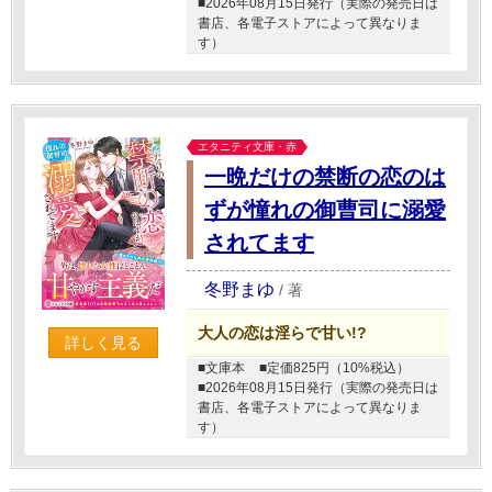
■2026年08月15日発行（実際の発売日は
書店、各電子ストアによって異なりま
す）
エタニティ文庫・赤
一晩だけの禁断の恋のは
ずが憧れの御曹司に溺愛
されてます
冬野まゆ
/
著
大人の恋は淫らで甘い!?
詳しく見る
■文庫本
■定価825円（10%税込）
■2026年08月15日発行（実際の発売日は
書店、各電子ストアによって異なりま
す）