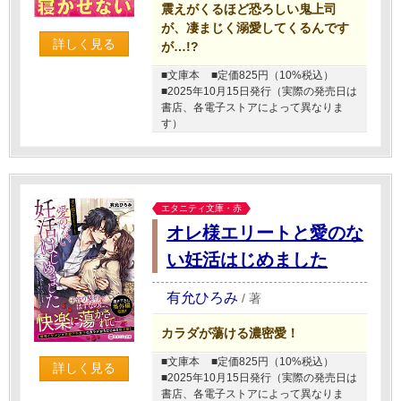
震えがくるほど恐ろしい鬼上司
が、凄まじく溺愛してくるんです
詳しく見る
が…!?
■文庫本
■定価825円（10%税込）
■2025年10月15日発行（実際の発売日は
書店、各電子ストアによって異なりま
す）
エタニティ文庫・赤
オレ様エリートと愛のな
い妊活はじめました
有允ひろみ
/
著
カラダが蕩ける濃密愛！
■文庫本
■定価825円（10%税込）
詳しく見る
■2025年10月15日発行（実際の発売日は
書店、各電子ストアによって異なりま