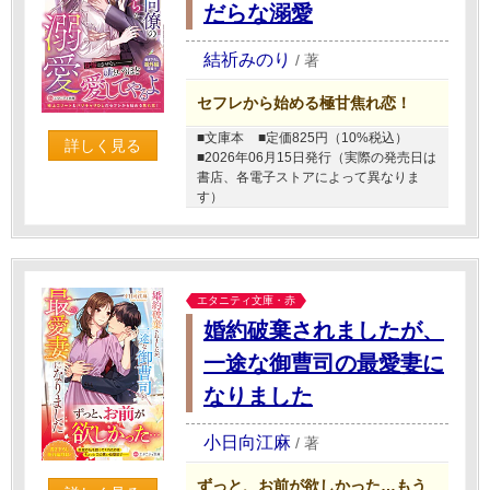
だらな溺愛
結祈みのり
/
著
セフレから始める極甘焦れ恋！
■文庫本
■定価825円（10%税込）
詳しく見る
■2026年06月15日発行（実際の発売日は
書店、各電子ストアによって異なりま
す）
エタニティ文庫・赤
婚約破棄されましたが、
一途な御曹司の最愛妻に
なりました
小日向江麻
/
著
ずっと、お前が欲しかった…もう