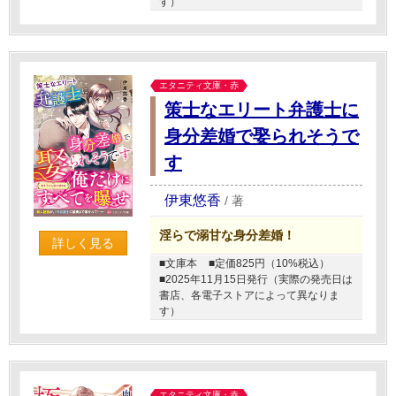
す）
エタニティ文庫・赤
策士なエリート弁護士に
身分差婚で娶られそうで
す
伊東悠香
/
著
淫らで溺甘な身分差婚！
詳しく見る
■文庫本
■定価825円（10%税込）
■2025年11月15日発行（実際の発売日は
書店、各電子ストアによって異なりま
す）
エタニティ文庫・赤