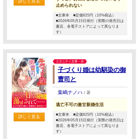
詳しく見る
止められない
■文庫本
■定価825円（10%税込）
■2026年05月15日発行（実際の発売日は
書店、各電子ストアによって異なりま
す）
エタニティ文庫・赤
子づくり婚は幼馴染の御
曹司と
葉嶋ナノハ
/
著
逃亡不可の激甘新婚生活
■文庫本
■定価825円（10%税込）
詳しく見る
■2026年05月15日発行（実際の発売日は
書店、各電子ストアによって異なりま
す）