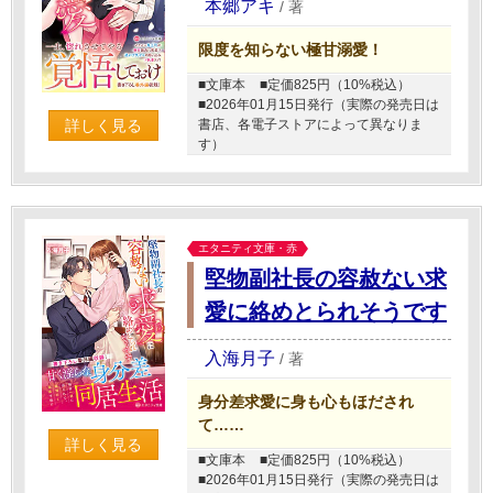
本郷アキ
/
著
限度を知らない極甘溺愛！
■文庫本
■定価825円（10%税込）
■2026年01月15日発行（実際の発売日は
詳しく見る
書店、各電子ストアによって異なりま
す）
エタニティ文庫・赤
堅物副社長の容赦ない求
愛に絡めとられそうです
入海月子
/
著
身分差求愛に身も心もほだされ
て……
詳しく見る
■文庫本
■定価825円（10%税込）
■2026年01月15日発行（実際の発売日は