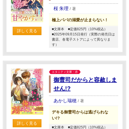
桜 朱理
/
著
極上パパの溺愛が止まらない！
■文庫本
■定価825円（10%税込）
詳しく見る
■2025年09月15日発行（実際の発売日は
書店、各電子ストアによって異なりま
す）
エタニティ文庫・赤
御曹司だからと容赦しま
せん!?
あかし瑞穂
/
著
デキる御曹司からは逃げられな
い!?
詳しく見る
■文庫本
■定価825円（10%税込）