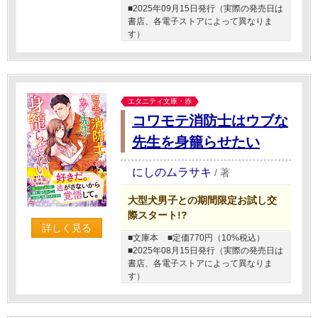
■2025年09月15日発行（実際の発売日は
書店、各電子ストアによって異なりま
す）
エタニティ文庫・赤
コワモテ消防士はウブな
先生を身籠らせたい
にしのムラサキ
/
著
大型犬男子との期間限定お試し交
際スタート!?
詳しく見る
■文庫本
■定価770円（10%税込）
■2025年08月15日発行（実際の発売日は
書店、各電子ストアによって異なりま
す）