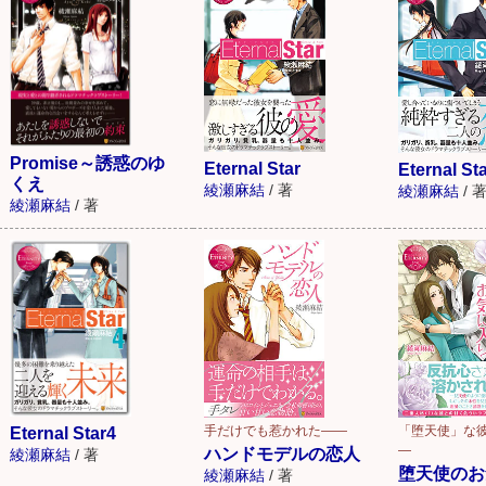
Promise～誘惑のゆ
Eternal Star
Eternal St
くえ
綾瀬麻結
/
著
綾瀬麻結
/
綾瀬麻結
/
著
手だけでも惹かれた――
「堕天使」な
Eternal Star4
―
ハンドモデルの恋人
綾瀬麻結
/
著
堕天使のお
綾瀬麻結
/
著