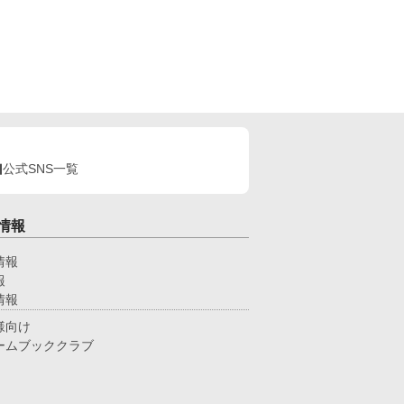
公式SNS一覧
情報
情報
報
情報
様向け
ームブッククラブ