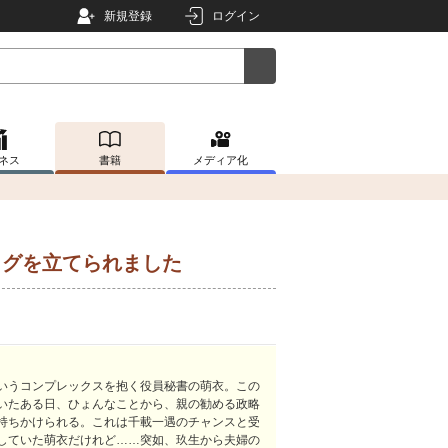
新規登録
ログイン
ネス
書籍
メディア化
ラグを立てられました
いうコンプレックスを抱く役員秘書の萌衣。この
いたある日、ひょんなことから、親の勧める政略
持ちかけられる。これは千載一遇のチャンスと受
していた萌衣だけれど……突如、玖生から夫婦の