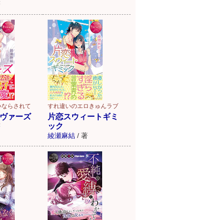
著
すれ違いのエロきゅんラブ
いならされて
片恋スウィートギミ
ヴァーズ
ック
著
綾瀬麻結
/
著