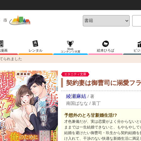
Web
稿漫画
レンタル
絵本ひろば
ビジ
コンテンツ大賞
てられました
エタニティ文庫
契約妻は御曹司に溺愛フ
綾瀬麻結
/
著
南国ばなな
/
装丁
予想外のとろ甘新婚生活!?
才色兼備だが、実は恋愛がよく分からないと
ままでは一生結婚できないと、もやもやして
結婚を避けたい御曹司・玖生から契約結婚を
け入れて、干渉のない快適な新婚生活に満足