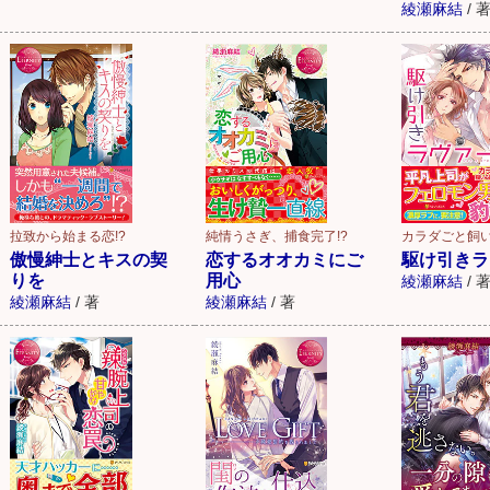
綾瀬麻結
/
拉致から始まる恋!?
純情うさぎ、捕食完了!?
カラダごと飼
傲慢紳士とキスの契
恋するオオカミにご
駆け引きラ
りを
用心
綾瀬麻結
/
綾瀬麻結
/
著
綾瀬麻結
/
著