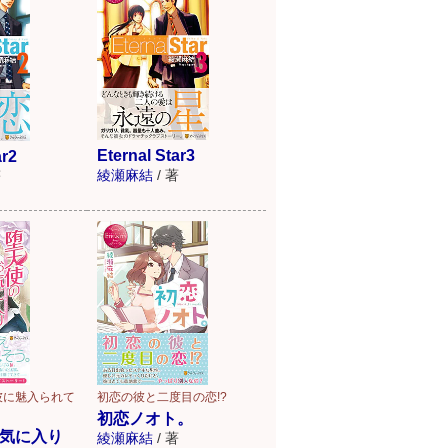
Eternal Star3
ar2
綾瀬麻結
/
著
著
彼に魅入られて
初恋の彼と二度目の恋!?
初恋ノオト。
気に入り
綾瀬麻結
/
著