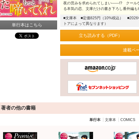
夜の営みを求められてしまい――!? クー
る本気の恋、文庫だけの書き下ろし番外編も
■文庫本
■定価825円（10%税込）
■20
トアによって異なります）
単行本はこちら
立ち読みする（PDF）
連載ペ
著者の他の書籍
単行本
文庫本
COMICS