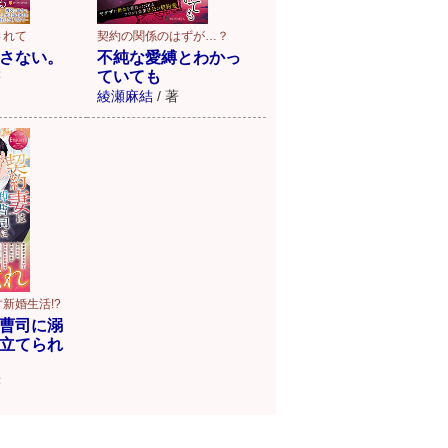
されて
契約の関係のはずが…？
さない。
不純な愛縛とわかっ
ていても
著
綾瀬麻結
/
著
新婚生活!?
曹司に溺
立てられ
著