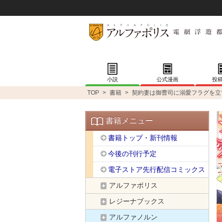
小説
公式漫画
投
TOP
>
書籍
>
契約妻は御曹司に溺愛フラグを立
書籍メニュー
書籍トップ・新刊情報
今後の刊行予定
電子ストア先行配信コミックス
アルファポリス
レジーナブックス
アルファノルン