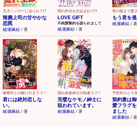
天才ハッカーに迫られて!?
閨の作法を仕込まれて!?
骨の髄まで愛
辣腕上司の甘やかな
LOVE GIFT
もう君を逃
恋罠
不純愛誓約を謀られまして
綾瀬麻結
/
綾瀬麻結
/
著
綾瀬麻結
/
著
御曹司との駆け引きラブ！
隠れ肉食紳士の執着ラブ！
予想外のとろ甘
君には絶対恋しな
完璧なケモノ紳士に
契約妻は御
い。
狙われています。
愛フラグを
ました
綾瀬麻結
/
著
綾瀬麻結
/
著
綾瀬麻結
/