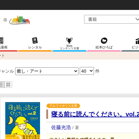
Web
稿漫画
レンタル
絵本ひろば
ビジ
コンテンツ大賞
ート
ジャンル
件
アルファポリス文庫
寝る前に読んでください。vol.
佐藤光浩
/
著