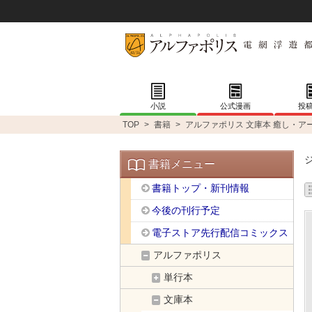
小説
公式漫画
投
TOP
>
書籍
>
アルファポリス 文庫本 癒し・ア
書籍メニュー
書籍トップ・新刊情報
今後の刊行予定
電子ストア先行配信コミックス
アルファポリス
単行本
文庫本