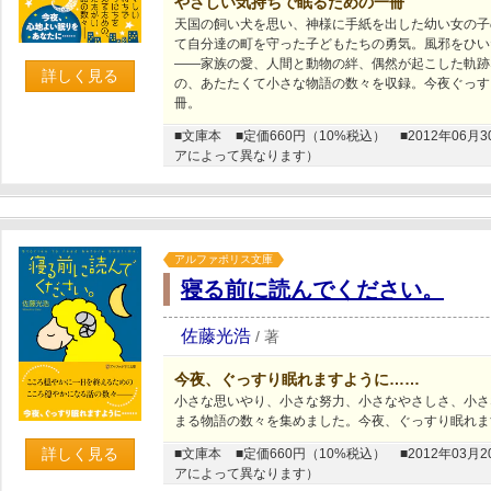
やさしい気持ちで眠るための一冊
天国の飼い犬を思い、神様に手紙を出した幼い女の子
て自分達の町を守った子どもたちの勇気。風邪をひい
――家族の愛、人間と動物の絆、偶然が起こした軌跡
詳しく見る
の、あたたくて小さな物語の数々を収録。今夜ぐっす
冊。
■文庫本
■定価660円（10%税込）
■2012年0
アによって異なります）
アルファポリス文庫
寝る前に読んでください。
佐藤光浩
/
著
今夜、ぐっすり眠れますように……
小さな思いやり、小さな努力、小さなやさしさ、小さ
まる物語の数々を集めました。今夜、ぐっすり眠れま
詳しく見る
■文庫本
■定価660円（10%税込）
■2012年0
アによって異なります）