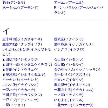
餡玉(アンタマ)
アーエル(アーエル)
あーもんど(アーモンド)
R・J・パラシオ(アールジェイパ
ラシオ)
イ
五十崎由記(イカザキユキ)
幾威空(イクイソラ)
生倉大福(イクラダイフク)
池中織奈(イケナカオリナ)
いしかわともひさ(イシカワトモ
イシクロ (イシクロ)
ヒサ)
石田総司(イシダソウジ)
石田空(イシダソラ)
石田祐一郎(イシダユウイチロウ)
石田累(イシダルイ)
石動龍(イシドウリュウ)
石のやっさん(イシノヤッサン)
石堀雅幸(イシホリタダユキ)
五十鈴りく(イスズリク)
イセヤレキ(イセヤレキ)
井田いづ(イダイヅ)
いちい汐(イチイウシオ)
市尾彩佳(イチオサイカ)
一花ハナ(イチカハナ)
一花みえる(イチカミエル)
市川拓司(イチカワタクジ)
一ノ蔵(イチノクラ)
一戸ミヅ(イチノヘミヅ)
いちまる(イチマル)
一星(イッセイ)
一花カナウ(イツカカナウ)