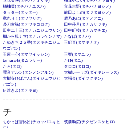
立花実咲(タチバナミサキ)
橘花やよい(タチバナヤヨイ)
橘柚葉(タチバナユズハ)
立花吉野(タチバナヨシノ)
タッター(タッター)
龍田よしの(タツタヨシノ)
竜也りく(タツヤリク)
盾乃あに(タテノアニ)
帯刀古禄(タテワキコロク)
田中莎月(タナカサツキ)
田中二十三(タナカニジュウサン)
田中町枝(タナカマチエ)
棚から現ナマ(タナカラゲンナマ)
たなぱ(タナパ)
たぬきち２５番(タヌキチニジュ
玉紀直(タマキナオ)
ウゴバン)
玉屋一心(タマヤイッシン)
玉響(タマユラ)
tamura-k(タムラケー)
たゆ(タユ)
たろ(タロ)
タロコ(タロコ)
譚音アルン(タンノンアルン)
大樹レーラズ(ダイキレーラズ)
大樹寺ひばごん(ダイジュウジヒ
大福金(ダイフクキン)
バゴン)
伊達きよ(ダテキヨ)
チ
ちかっぱ雪比呂(チカッパユキヒ
筑前助広(チクゼンスケヒロ)
ロ)