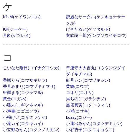
ケ
K1-M(ケイワンエム)
謙虚なサークル(ケンキョナサー
クル)
KK(ケーケー)
げそたると(ゲソタルト)
月齢(ゲツレイ)
玄武聡一郎(ゲンブソウイチロウ)
コ
こいなだ陽日(コイナダヨウカ)
幸運寺大大吉丸(コウウンジダイ
ダイキチマル)
香咲りら(コウサキリラ)
紅月シン(コウヅキシン)
香月みまり(コウヅキミマリ)
黄舞(コウブ)
甲羅まる(コウラマル)
コオリ(コオリ)
黄金(コガネ)
凩ちの(コガラシチノ)
小狐丸(コギツネマル)
黒塔真実(コクトウマミ)
小声奏(コゴエソウ)
小嵜(コサキ)
小桜けい(コザクラケイ)
kozzy(コジー)
小滝カイ(コタキカイ)
小達出みかん(コタツデミカン)
小立野みかん(コタツノミカン)
小谷杏子(コタニキョウコ)