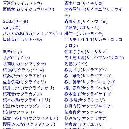
斉河燈(サイカワトウ)
斎木リコ(サイキリコ)
西條六花(サイジョウリッカ)
才谷屋龍一(サイタニヤリョウイ
チ)
Saida(サイダ)
斉藤そよ(サイトウソヨ)
sae(サエ)
竿尾悟(サオサトル)
さおとめあげは(サオトメアゲハ)
榊与一(サカキヨイチ)
坂崎春(サカザキハル)
サカモト６６６(サカモトロクロ
クロク)
颯希(サキ)
佐木ささめ(サキササメ)
咲宮(サキミヤ)
先山芝太郎(サキヤマシバタロウ)
咲間咲良(サクマサクラ)
朔也(サクヤ)
桜 鴬(サクラ ウグイス)
桜あげは(サクラアゲハ)
桜あぴ子(サクラアピコ)
桜井飛鳥(サクライアスカ)
佐倉伊織(サクライオリ)
桜井響華(サクライキョウカ)
桜井しおり(サクライシオリ)
櫻井春輝(サクライハルキ)
桜花音(サクラカノン)
桜木慶子(サクラギケイコ)
桜木小鳥(サクラギコトリ)
桜 朱理(サクラシュリ)
桜舘ゆう(サクラダテユウ)
桜月海羽(サクラヅキミウ)
桜猫(サクラネコ)
佐倉真稀(サクラマキ)
佐倉まめもち(サクラマメモチ)
桜みおな(サクラミオナ)
櫻屋 かんな(サクラヤカンナ)
佐倉紫(サクラユカリ)