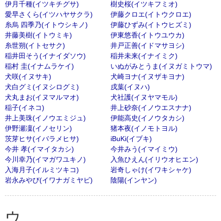
伊月千種(イツキチグサ)
樹史桜(イツキフミオ)
愛早さくら(イツハヤサクラ)
伊藤クロエ(イトウクロエ)
糸烏 四季乃(イトウシキノ)
伊藤ひずみ(イトウヒズミ)
井藤美樹(イトウミキ)
伊東悠香(イトウユウカ)
糸世朔(イトセサク)
井戸正善(イドマサヨシ)
稲井田そう(イナイダソウ)
稲井未来(イナイミク)
稲村 圭(イナムラケイ)
いぬがみとうま(イヌガミトウマ)
犬咲(イヌサキ)
犬崎ヨナ(イヌザキヨナ)
犬白グミ(イヌシログミ)
戌葉(イヌハ)
犬丸まお(イヌマルマオ)
犬社護(イヌヤマモル)
稲子(イネコ)
井上砂奈(イノウエスナナ)
井上美珠(イノウエミジュ)
伊能高史(イノウタカシ)
伊野瀬凜(イノセリン)
猪本夜(イノモトヨル)
茨芽ヒサ(イバラメヒサ)
iBuKi(イブキ)
今井 孝(イマイタカシ)
今井みう(イマイミウ)
今川幸乃(イマガワユキノ)
入魚ひえん(イリウオヒエン)
入海月子(イルミツキコ)
岩奇しゃけ(イワキシャケ)
岩永みやび(イワナガミヤビ)
陰陽(インヤン)
ウ