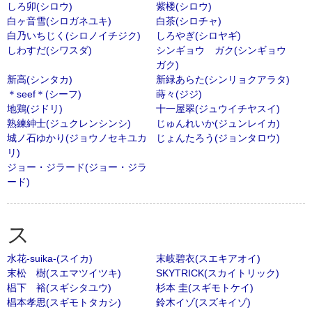
しろ卯(シロウ)
紫楼(シロウ)
白ヶ音雪(シロガネユキ)
白茶(シロチャ)
白乃いちじく(シロノイチジク)
しろやぎ(シロヤギ)
しわすだ(シワスダ)
シンギョウ ガク(シンギョウ
ガク)
新高(シンタカ)
新緑あらた(シンリョクアラタ)
＊seef＊(シーフ)
蒔々(ジジ)
地鶏(ジドリ)
十一屋翠(ジュウイチヤスイ)
熟練紳士(ジュクレンシンシ)
じゅんれいか(ジュンレイカ)
城ノ石ゆかり(ジョウノセキユカ
じょんたろう(ジョンタロウ)
リ)
ジョー・ジラード(ジョー・ジラ
ード)
ス
水花-suika-(スイカ)
末岐碧衣(スエキアオイ)
末松 樹(スエマツイツキ)
SKYTRICK(スカイトリック)
椙下 裕(スギシタユウ)
杉本 圭(スギモトケイ)
椙本孝思(スギモトタカシ)
鈴木イゾ(スズキイゾ)