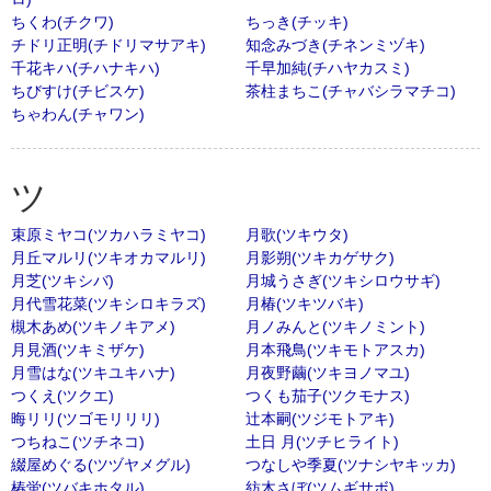
ちくわ(チクワ)
ちっき(チッキ)
チドリ正明(チドリマサアキ)
知念みづき(チネンミヅキ)
千花キハ(チハナキハ)
千早加純(チハヤカスミ)
ちびすけ(チビスケ)
茶柱まちこ(チャバシラマチコ)
ちゃわん(チャワン)
ツ
束原ミヤコ(ツカハラミヤコ)
月歌(ツキウタ)
月丘マルリ(ツキオカマルリ)
月影朔(ツキカゲサク)
月芝(ツキシバ)
月城うさぎ(ツキシロウサギ)
月代雪花菜(ツキシロキラズ)
月椿(ツキツバキ)
槻木あめ(ツキノキアメ)
月ノみんと(ツキノミント)
月見酒(ツキミザケ)
月本飛鳥(ツキモトアスカ)
月雪はな(ツキユキハナ)
月夜野繭(ツキヨノマユ)
つくえ(ツクエ)
つくも茄子(ツクモナス)
晦リリ(ツゴモリリリ)
辻本嗣(ツジモトアキ)
つちねこ(ツチネコ)
土日 月(ツチヒライト)
綴屋めぐる(ツヅヤメグル)
つなしや季夏(ツナシヤキッカ)
椿蛍(ツバキホタル)
紡木さぼ(ツムギサボ)