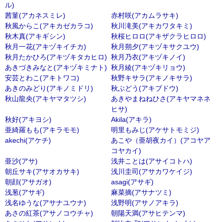
ル)
茜菫(アカネスミレ)
赤村咲(アカムラサキ)
秋風からこ(アキカゼカラコ)
秋川滝美(アキカワタキミ)
秋木真(アキギシン)
秋桜ヒロロ(アキザクラヒロロ)
秋月一花(アキヅキイチカ)
秋月朔夕(アキヅキサクユウ)
秋月たかひろ(アキヅキタカヒロ)
秋月乃衣(アキヅキノイ)
あきづきみなと(アキヅキミナト)
秋月綾(アキヅキリョウ)
安芸とわこ(アキトワコ)
秋野キサラ(アキノキサラ)
あきのみどり(アキノミドリ)
秋ぶどう(アキブドウ)
秋山龍央(アキヤマタツシ)
あきやまねねひさ(アキヤマネネ
ヒサ)
秋好(アキヨシ)
Akila(アキラ)
亜綺羅もも(アキラモモ)
明里もみじ(アケサトモミジ)
akechi(アケチ)
あこや（亜胡夜カイ）(アコヤア
コヤカイ)
亜沙(アサ)
浅井ことは(アサイコトハ)
朝丘サキ(アサオカサキ)
浅川圭司(アサカワケイジ)
朝顔(アサガオ)
asagi(アサギ)
浅葱(アサギ)
麻菜摘(アサナツミ)
浅名ゆうな(アサナユウナ)
浅野明(アサノアキラ)
あさの紅茶(アサノコウチャ)
朝陽天満(アサヒテンマ)