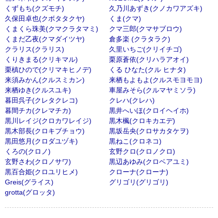
くずもち(クズモチ)
久乃川あずき(クノカワアズキ)
久保田卓也(クボタタクヤ)
くま(クマ)
くまくら珠美(クマクラタマミ)
クマ三郎(クマサブロウ)
くまだ乙夜(クマダイツヤ)
倉多楽 (クラタラク)
クラリス(クラリス)
久里いちご(クリイチゴ)
くりきまる(クリキマル)
栗原蒼依(クリハラアオイ)
栗槙ひので(クリマキヒノデ)
くる ひなた(クル ヒナタ)
来須みかん(クルスミカン)
来栖もよもよ(クルスモヨモヨ)
来栖ゆき(クルスユキ)
車屋みそら(クルマヤミソラ)
暮田呉子(クレタクレコ)
クレハ(クレハ)
暮間チカ(クレマチカ)
黒井へいほ(クロイヘイホ)
黒川レイジ(クロカワレイジ)
黒木楓(クロキカエデ)
黒木部長(クロキブチョウ)
黒坂岳央(クロサカタケヲ)
黒田悠月(クロダユヅキ)
黒ねこ(クロネコ)
くろの(クロノ)
玄野クロ(クロノクロ)
玄野さわ(クロノサワ)
黒辺あゆみ(クロベアユミ)
黒百合姫(クロユリヒメ)
クローナ(クローナ)
Greis(グライス)
グリゴリ(グリゴリ)
grotta(グロッタ)