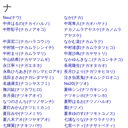
ナ
Nau(ナウ)
なか(ナカ)
中井はるの(ナカイハルノ)
中尾隼人(ナカオハヤト)
中野彰子(ナカノアキコ)
ナカノムラアヤスケ(ナカノムラ
アヤスケ)
中原宏二(ナカハラコウジ)
なかむ楽(ナカムラク)
中村慎一(ナカムラシンイチ)
中村達彦(ナカムラタツヒコ)
中村まり(ナカムラマリ)
中屋沙鳥(ナカヤサトリ)
中山紡希(ナカヤマツムギ)
なかゆんきなこ(ナカユンキナコ)
永江寧々(ナガエネネ)
長尾隆生(ナガオタカオ)
永島ひろあき(ナガシマヒロアキ)
長月ひより(ナガツキヒヨリ)
流田まさみ(ナガレダマサミ)
泣き虫黒鬼(ナキムシクロオニ)
名越康文(ナコシヤスフミ)
Na20(ナツオ)
撫川紘(ナツカワヒロ)
夏柿シン(ナツガキシン)
奈月葵(ナツキアオイ)
ナツキシホ(ナツキシホ)
なつのさんち(ナツノサンチ)
夏野はるお(ナツノハルオ)
夏灯みかん(ナツヒミカン)
棗(ナツメ)
夏目みや(ナツメミヤ)
夏本ゆのす(ナツモトユノス)
夏八木アオ(ナツヤギアオ)
七浦なりな(ナナウラナリナ)
七輝翼(ナナキツバサ)
七里ベティ(ナナサトベティ)