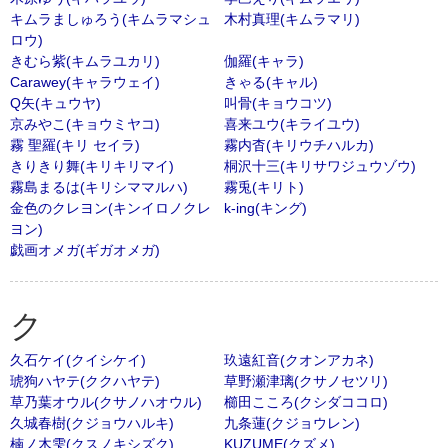
キムラましゅろう(キムラマシュ
木村真理(キムラマリ)
ロウ)
きむら紫(キムラユカリ)
伽羅(キャラ)
Carawey(キャラウェイ)
きゃる(キャル)
Q矢(キュウヤ)
叫骨(キョウコツ)
京みやこ(キョウミヤコ)
喜来ユウ(キライユウ)
霧 聖羅(キリ セイラ)
霧内杳(キリウチハルカ)
きりきり舞(キリキリマイ)
桐沢十三(キリサワジュウゾウ)
霧島まるは(キリシママルハ)
霧兎(キリト)
金色のクレヨン(キンイロノクレ
k-ing(キング)
ヨン)
戯画オメガ(ギガオメガ)
ク
久石ケイ(クイシケイ)
玖遠紅音(クオンアカネ)
琥狗ハヤテ(ククハヤテ)
草野瀬津璃(クサノセツリ)
草乃葉オウル(クサノハオウル)
櫛田こころ(クシダココロ)
久城春樹(クジョウハルキ)
九条蓮(クジョウレン)
楠ノ木雫(クスノキシズク)
KUZUME(クズメ)