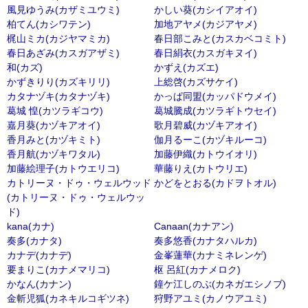
風見ゆうみ(カザミユウミ)
かしい葵(カシイアオイ)
柏てん(カシワテン)
加地アヤメ(カジアヤメ)
梶山ミカ(カジヤマミカ)
春日部こみと(カスカベコミト)
春日あざみ(カスガアザミ)
春日絹衣(カスガキヌイ)
和(カズ)
かずえ(カズエ)
かずきりり(カズキリリ)
上総啓(カズサケイ)
カタナヅキ(カタナヅキ)
かっぱ同盟(カッパドウメイ)
葛城 惶(カツラギコウ)
葛城騰成(カツラギトウセイ)
嘉月葵(カヅキアオイ)
歌月碧威(カヅキアオイ)
香月みと(カヅキミト)
伽月るーこ(カヅキルーコ)
香月航(カヅキワタル)
加藤伊織(カトウイオリ)
加藤絵理子(カトウエリコ)
華藤りえ(カトウリエ)
カトリーヌ・ドゥ・ウェルウッド
かどをとおる(カドヲトオル)
(カトリーヌ・ドゥ・ウェルウッ
ド)
kana(カナ)
Canaan(カナアン)
奏多(カナタ)
奏多悠香(カナタハルカ)
カナデ(カナデ)
金峯蓮華(カナミネレンゲ)
要まりこ(カナメマリコ)
枢 呂紅(カナメロク)
かなん(カナン)
鐘ケ江しのぶ(カネガエシノブ)
金斬児狐(カネキルコギツネ)
狩野アユミ(カノウアユミ)