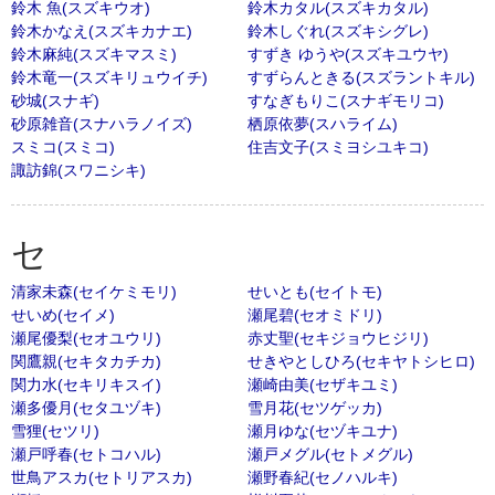
鈴木 魚(スズキウオ)
鈴木カタル(スズキカタル)
鈴木かなえ(スズキカナエ)
鈴木しぐれ(スズキシグレ)
鈴木麻純(スズキマスミ)
すずき ゆうや(スズキユウヤ)
鈴木竜一(スズキリュウイチ)
すずらんときる(スズラントキル)
砂城(スナギ)
すなぎもりこ(スナギモリコ)
砂原雑音(スナハラノイズ)
栖原依夢(スハライム)
スミコ(スミコ)
住吉文子(スミヨシユキコ)
諏訪錦(スワニシキ)
セ
清家未森(セイケミモリ)
せいとも(セイトモ)
せいめ(セイメ)
瀬尾碧(セオミドリ)
瀬尾優梨(セオユウリ)
赤丈聖(セキジョウヒジリ)
関鷹親(セキタカチカ)
せきやとしひろ(セキヤトシヒロ)
関力水(セキリキスイ)
瀬崎由美(セザキユミ)
瀬多優月(セタユヅキ)
雪月花(セツゲッカ)
雪狸(セツリ)
瀬月ゆな(セヅキユナ)
瀬戸呼春(セトコハル)
瀬戸メグル(セトメグル)
世鳥アスカ(セトリアスカ)
瀬野春紀(セノハルキ)