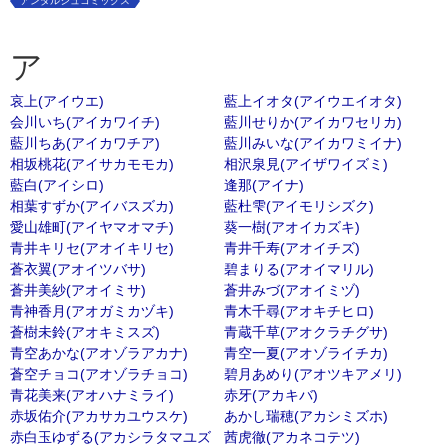
アンダルシュコミックス
ア
哀上(アイウエ)
藍上イオタ(アイウエイオタ)
会川いち(アイカワイチ)
藍川せりか(アイカワセリカ)
藍川ちあ(アイカワチア)
藍川みいな(アイカワミイナ)
相坂桃花(アイサカモモカ)
相沢泉見(アイザワイズミ)
藍白(アイシロ)
逢那(アイナ)
相葉すずか(アイバスズカ)
藍杜雫(アイモリシズク)
愛山雄町(アイヤマオマチ)
葵一樹(アオイカズキ)
青井キリセ(アオイキリセ)
青井千寿(アオイチズ)
蒼衣翼(アオイツバサ)
碧まりる(アオイマリル)
蒼井美紗(アオイミサ)
蒼井みづ(アオイミヅ)
青神香月(アオガミカヅキ)
青木千尋(アオキチヒロ)
蒼樹未鈴(アオキミスズ)
青蔵千草(アオクラチグサ)
青空あかな(アオゾラアカナ)
青空一夏(アオゾライチカ)
蒼空チョコ(アオゾラチョコ)
碧月あめり(アオツキアメリ)
青花美来(アオハナミライ)
赤牙(アカキバ)
赤坂佑介(アカサカユウスケ)
あかし瑞穂(アカシミズホ)
赤白玉ゆずる(アカシラタマユズ
茜虎徹(アカネコテツ)