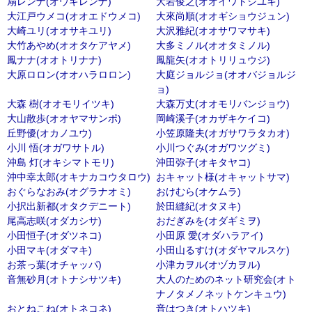
扇レンナ(オウギレンナ)
大岩俊之(オオイワトシユキ)
大江戸ウメコ(オオエドウメコ)
大來尚順(オオギショウジュン)
大崎ユリ(オオサキユリ)
大沢雅紀(オオサワマサキ)
大竹あやめ(オオタケアヤメ)
大多ミノル(オオタミノル)
鳳ナナ(オオトリナナ)
鳳龍矢(オオトリリュウジ)
大原ロロン(オオハラロロン)
大庭ジョルジョ(オオバジョルジ
ョ)
大森 樹(オオモリイツキ)
大森万丈(オオモリバンジョウ)
大山散歩(オオヤマサンポ)
岡崎溪子(オカザキケイコ)
丘野優(オカノユウ)
小笠原隆夫(オガサワラタカオ)
小川 悟(オガワサトル)
小川つぐみ(オガワツグミ)
沖島 灯(オキシマトモリ)
沖田弥子(オキタヤコ)
沖中幸太郎(オキナカコウタロウ)
おキャット様(オキャットサマ)
おぐらなおみ(オグラナオミ)
おけむら(オケムラ)
小択出新都(オタクデニート)
於田縫紀(オタヌキ)
尾高志咲(オダカシサ)
おだぎみを(オダギミヲ)
小田恒子(オダツネコ)
小田原 愛(オダハラアイ)
小田マキ(オダマキ)
小田山るすけ(オダヤマルスケ)
お茶っ葉(オチャッパ)
小津カヲル(オヅカヲル)
音無砂月(オトナシサツキ)
大人のためのネット研究会(オト
ナノタメノネットケンキュウ)
おとねこね(オトネコネ)
音はつき(オトハツキ)