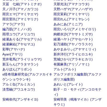
天冨 七緒(アマトミナオ)
天那光汰(アマナコウタ)
天ノ川子(アマノカワコ)
天野ハザマ(アマノハザマ)
雨宮エマ(アマミヤエマ)
雨宮茉莉(アマミヤマリ)
雨宮里玖(アマミヤリク)
雨宮れん(アマミヤレン)
アマラ(アマラ)
あみにあ(アミニア)
編乃肌(アミノハダ)
雨宮いろり(アメミヤイロリ)
雨理ユウ(アメリユウ)
絢郷水沙(アヤサトミズサ)
綾瀬ありる(アヤセアリル)
綾瀬ハヤト(アヤセハヤト)
綾瀬麻結(アヤセマユ)
彩乃浦助(アヤノウラスケ)
彩華(アヤハナ)
あやまみりぃ(アヤマミリィ)
Ayari(アヤリ)
新井洋行(アライヒロユキ)
荒井竜馬(アライリョウマ)
荒城ひかり(アラキヒカリ)
新玉らん(アラタマラン)
有園麻美(アリゾノマミ)
ありぽん(アリポン)
アルト(アルト)
α怪奇現象研究会(アルファカイキ
アルファポリス編集部(アルファ
ゲンショウケンキ)
ポリス編集部)
アルミ缶(アルミカン)
あれいと(アレイト)
淡雪融(アワユキユウ)
餡子・ロ・モティ(アンコロモテ
ィ)
安崎依代(アンザキイヨ)
安崎羽美（鳴海マイカ）(アンザ
キウミ)