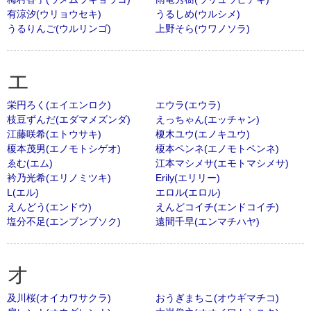
有涼汐(ウリョウセキ)
うるしめ(ウルシメ)
うるりんご(ウルリンゴ)
上野そら(ウワノソラ)
エ
栄円ろく(エイエンロク)
エウラ(エウラ)
枝豆ずんだ(エダマメズンダ)
えっちゃん(エッチャン)
江藤咲希(エトウサキ)
榎木ユウ(エノキユウ)
榎本茂男(エノモトシゲオ)
榎本ペンネ(エノモトペンネ)
ゑむ(エム)
江本マシメサ(エモトマシメサ)
衿乃光希(エリノミツキ)
Erily(エリリー)
L(エル)
エロル(エロル)
えんどう(エンドウ)
えんどコイチ(エンドコイチ)
塩分不足(エンブンブソク)
遠間千早(エンマチハヤ)
オ
及川桜(オイカワサクラ)
おうぎまちこ(オウギマチコ)