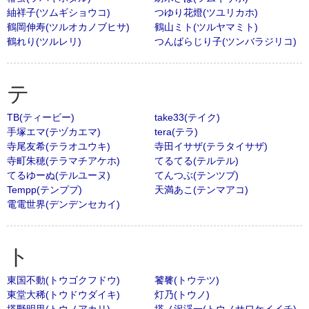
紬祥子(ツムギショウコ)
つゆり花燈(ツユリカホ)
鶴岡伸寿(ツルオカノブヒサ)
鶴山ミト(ツルヤマミト)
鶴れり(ツルレリ)
つんばらじり子(ツンバラジリコ)
テ
TB(ティービー)
take33(テイク)
手塚エマ(テヅカエマ)
tera(テラ)
寺尾友希(テラオユウキ)
寺田イサザ(テラタイサザ)
寺町朱穂(テラマチアケホ)
てるてる(テルテル)
てるゆーぬ(テルユーヌ)
てんつぶ(テンツブ)
Tempp(テンププ)
天満あこ(テンマアコ)
電電世界(デンデンセカイ)
ト
東国不動(トウゴクフドウ)
饕餮(トウテツ)
東堂大稀(トウドウダイキ)
灯乃(トウノ)