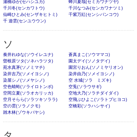
瀬橋ゆか(セハシユカ)
蝉川夏哉(セミカワナツヤ)
千川冬(センカワトウ)
千川なつみ(センカワナツミ)
仙崎ひとみ(センザキヒトミ)
千紫万紅(センシバンコウ)
千 遊雲(センユウウン)
ソ
奏井れゆな(ソウイレユナ)
蒼真まこ(ソウママコ)
曽根原ツタ(ソネハラツタ)
園太デイ(ソノタデイ)
苑水真茅(ソノミマチ)
園宮りおん(ソノミヤリオン)
染井吉乃(ソメイヨシノ)
染井由乃(ソメイヨシノ)
染屋シノ(ソメヤシノ)
空 水城(ソラ ミズキ)
空色蜻蛉(ソライロトンボ)
空兎(ソラウサギ)
空岡立夏(ソラオカリッカ)
空地大乃(ソラチダイダイ)
空月そらら(ソラツキソララ)
空飛ぶひよこ(ソラトブヒヨコ)
空の雲(ソラノクモ)
空橋彩(ソラハシサイ)
雑木林(ゾウキバヤシ)
タ