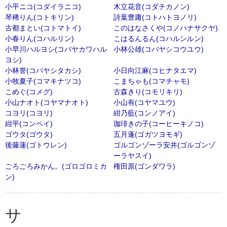
小平ニコ(コダイラニコ)
木立花音(コダチカノン)
琴稀りん(コトキリン)
詩葉豊庸(コトハトヨノリ)
古都まとい(コトマトイ)
このはなさくや(コノハナサクヤ)
小春りん(コハルリン)
こはるんるん(コハルンルン)
小早川ハルヨシ(コバヤカワハル
小林公雄(コバヤシコウユウ)
ヨシ)
小林誉(コバヤシタカシ)
小日向江麻(コヒナタエマ)
小牧夏子(コマキナツコ)
こまちゃも(コマチャモ)
こめぐ(コメグ)
古森きり(コモリキリ)
小山ナオト(コヤマナオト)
小山有(コヤマユウ)
コヨリ(コヨリ)
紺乃藍(コンノアイ)
紺平(コンペイ)
珈琲きの子(コーヒーキノコ)
ゴウタ(ゴウタ)
五月蓬(ゴガツヨモギ)
後藤蓮(ゴトウレン)
ゴルゴンゾーラ安井(ゴルゴンゾ
ーラヤスイ)
ごろごろみかん。(ゴロゴロミカ
権田原(ゴンダワラ)
ン)
サ