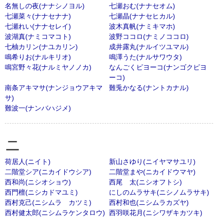
名無しの夜(ナナシノヨル)
七瀬おむ(ナナセオム)
七瀬菜々(ナナセナナ)
七瀬晶(ナナセヒカル)
七瀬れい(ナナセレイ)
波木真帆(ナミキマホ)
波湖真(ナミコマコト)
波野ココロ(ナミノココロ)
七柚カリン(ナユカリン)
成井露丸(ナルイツユマル)
鳴希りお(ナルキリオ)
鳴澤うた(ナルサワウタ)
鳴宮野々花(ナルミヤノノカ)
なんごくピヨーコ(ナンゴクピヨ
ーコ)
南条アキマサ(ナンジョウアキマ
難兎かなる(ナントカナル)
サ)
難波一(ナンバハジメ)
ニ
荷居人(ニイト)
新山さゆり(ニイヤマサユリ)
二階堂シア(ニカイドウシア)
二階堂まや(ニカイドウマヤ)
西和尚(ニシオショウ)
西尾 太(ニシオフトシ)
西門檀(ニシカドマユミ)
にしのムラサキ(ニシノムラサキ)
西村克己(ニシムラ カツミ)
西村和也(ニシムラカズヤ)
西村健太郎(ニシムラケンタロウ)
西羽咲花月(ニシワザキカツキ)