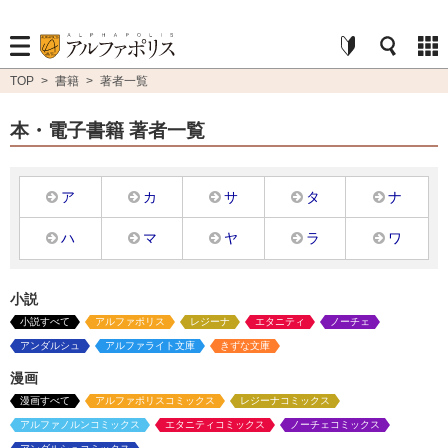
TOP
>
書籍
>
著者一覧
本・電子書籍 著者一覧
ア
カ
サ
タ
ナ
ハ
マ
ヤ
ラ
ワ
小説
小説すべて
アルファポリス
レジーナ
エタニティ
ノーチェ
アンダルシュ
アルファライト文庫
きずな文庫
漫画
漫画すべて
アルファポリスコミックス
レジーナコミックス
アルファノルンコミックス
エタニティコミックス
ノーチェコミックス