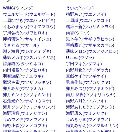
WING(ウィング)
ういの(ウイノ)
ウェルザード(ウェルザード)
植野あい(ウエノアイ)
上原ひびき(ウエハラヒビキ)
上原誠(ウエハラマコト)
うおぬまゆう(ウオヌマユウ)
鵜狩三善(ウカリミツヨシ)
宇河弘樹(ウガワヒロキ)
雨香(ウコウ)
卯崎瑛珠(ウサキエイジュ)
兎卜羊(ウサギウラヒツジ)
うさとる(ウサトル)
宇崎鷹丸(ウザキタカマル)
潮ノ海月(ウシオノミヅキ)
薄味メロン(ウスアジメロン)
薄影メガネ(ウスカゲメガネ)
U-sora(ウソラ)
詩海猫(ウタウミネコ)
宇田マキ(ウダマキ)
内田裕基(ウチダヒロキ)
内野月化(ウチノゲッカ)
羽智遊紀(ウチユウキ)
空戯ケイ(ウツギケイ)
鬱沢色素(ウツサワシキソ)
兎束作哉(ウヅカサクヤ)
卯月みか(ウヅキミカ)
卯月みつび(ウヅキミツビ)
卯月ミント(ウヅキミント)
雨月 良夜(ウヅキリョウヤ)
右薙光介(ウナギコウスケ)
雨野六月(ウノムツキ)
海月ソンノ(ウミツキソンノ)
海野あした(ウミノアシタ)
海野璃音(ウミノリオン)
海野凛久(ウミノリク)
うめウメお(ウメウメオ)
うめきうめ(ウメキウメ)
梅野小吹(ウメノコブキ)
梅丸みかん(ウメマルミカン)
梅村香子(ウメムラキョウコ)
雨竜秀樹(ウリュウヒデキ)