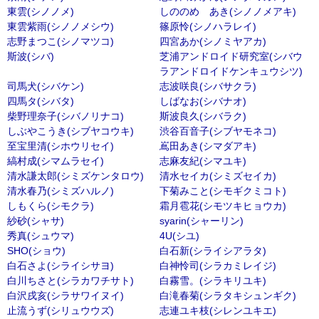
東雲(シノノメ)
しののめ あき(シノノメアキ)
東雲紫雨(シノノメシウ)
篠原怜(シノハラレイ)
志野まつこ(シノマツコ)
四宮あか(シノミヤアカ)
斯波(シバ)
芝浦アンドロイド研究室(シバウ
ラアンドロイドケンキュウシツ)
司馬犬(シバケン)
志波咲良(シバサクラ)
四馬タ(シバタ)
しばなお(シバナオ)
柴野理奈子(シバノリナコ)
斯波良久(シバラク)
しぶやこうき(シブヤコウキ)
渋谷百音子(シブヤモネコ)
至宝里清(シホウリセイ)
嶌田あき(シマダアキ)
縞村成(シマムラセイ)
志麻友紀(シマユキ)
清水謙太郎(シミズケンタロウ)
清水セイカ(シミズセイカ)
清水春乃(シミズハルノ)
下菊みこと(シモギクミコト)
しもくら(シモクラ)
霜月雹花(シモツキヒョウカ)
紗砂(シャサ)
syarin(シャーリン)
秀真(シュウマ)
4U(シユ)
SHO(ショウ)
白石新(シライシアラタ)
白石さよ(シライシサヨ)
白神怜司(シラカミレイジ)
白川ちさと(シラカワチサト)
白霧雪。(シラキリユキ)
白沢戌亥(シラサワイヌイ)
白滝春菊(シラタキシュンギク)
止流うず(シリュウウズ)
志連ユキ枝(シレンユキエ)