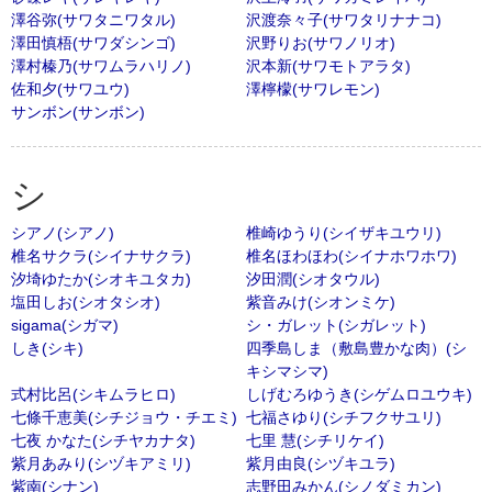
澤谷弥(サワタニワタル)
沢渡奈々子(サワタリナナコ)
澤田慎梧(サワダシンゴ)
沢野りお(サワノリオ)
澤村榛乃(サワムラハリノ)
沢本新(サワモトアラタ)
佐和夕(サワユウ)
澤檸檬(サワレモン)
サンボン(サンボン)
シ
シアノ(シアノ)
椎崎ゆうり(シイザキユウリ)
椎名サクラ(シイナサクラ)
椎名ほわほわ(シイナホワホワ)
汐埼ゆたか(シオキユタカ)
汐田潤(シオタウル)
塩田しお(シオタシオ)
紫音みけ(シオンミケ)
sigama(シガマ)
シ・ガレット(シガレット)
しき(シキ)
四季島しま（敷島豊かな肉）(シ
キシマシマ)
式村比呂(シキムラヒロ)
しげむろゆうき(シゲムロユウキ)
七條千恵美(シチジョウ・チエミ)
七福さゆり(シチフクサユリ)
七夜 かなた(シチヤカナタ)
七里 慧(シチリケイ)
紫月あみり(シヅキアミリ)
紫月由良(シヅキユラ)
紫南(シナン)
志野田みかん(シノダミカン)