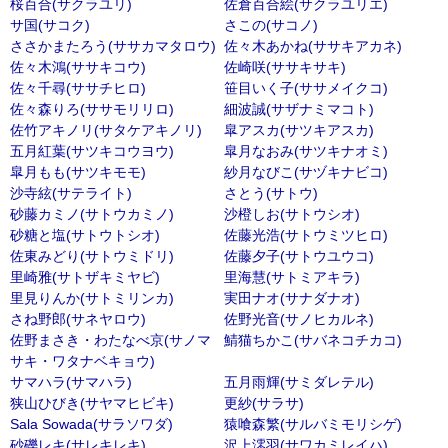
桜百合(サクラユリ)
佐倉百合絵(サクラユリエ)
サ国(サコク)
さこの(サコノ)
ささかまたろう(ササカマタロウ)
佐々木あかね(ササキアカネ)
佐々木鴻(ササキコウ)
佐崎咲(ササキサキ)
佐々千尋(ササチヒロ)
笹目いく子(ササメイクコ)
佐々森りろ(ササモリリロ)
細波誠(サザナミマコト)
佐竹アキノリ(サタケアキノリ)
皐アスカ(サツキアスカ)
五月紅葉(サツキコウヨウ)
皐月なおみ(サツキナオミ)
皐月もも(サツキモモ)
紗月なびこ(サヅキナビコ)
沙寺絃(サテライト)
さとう(サトウ)
砂藤カミノ(サトウカミノ)
沙橙しお(サトウシオ)
砂糖と塩(サトウトシオ)
佐藤光浩(サトウミツヒロ)
佐東みどり(サトウミドリ)
佐藤夕子(サトウユウコ)
里崎雅(サトザキミヤビ)
里海慧(サトミアキラ)
里見りんか(サトミリンカ)
実田ナオ(サナダナオ)
さね野郎(サネヤロウ)
佐野光音(サノヒカルネ)
佐野まさき・わたなべ京(サノマ
鯖猫ちかこ(サバネコチカコ)
サキ・ワタナベキョウ)
サマハラ(サマハラ)
五月雨輝(サミダレテル)
狭山ひびき(サヤマヒビキ)
更紗(サラサ)
Sala Sowada(サラソワダ)
猿喰森繁(サルバミモリシゲ)
砂礫レキ(サレキレキ)
沢上澪羽(サワカミレイハ)