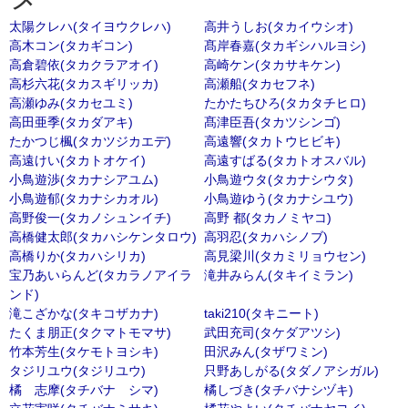
太陽クレハ(タイヨウクレハ)
高井うしお(タカイウシオ)
高木コン(タカギコン)
髙岸春嘉(タカギシハルヨシ)
高倉碧依(タカクラアオイ)
高崎ケン(タカサキケン)
高杉六花(タカスギリッカ)
高瀬船(タカセフネ)
高瀬ゆみ(タカセユミ)
たかたちひろ(タカタチヒロ)
高田亜季(タカダアキ)
髙津臣吾(タカツシンゴ)
たかつじ楓(タカツジカエデ)
高遠響(タカトウヒビキ)
高遠けい(タカトオケイ)
高遠すばる(タカトオスバル)
小鳥遊渉(タカナシアユム)
小鳥遊ウタ(タカナシウタ)
小鳥遊郁(タカナシカオル)
小鳥遊ゆう(タカナシユウ)
高野俊一(タカノシュンイチ)
高野 都(タカノミヤコ)
高橋健太郎(タカハシケンタロウ)
高羽忍(タカハシノブ)
高橋りか(タカハシリカ)
高見梁川(タカミリョウセン)
宝乃あいらんど(タカラノアイラ
滝井みらん(タキイミラン)
ンド)
滝こざかな(タキコザカナ)
taki210(タキニート)
たくま朋正(タクマトモマサ)
武田充司(タケダアツシ)
竹本芳生(タケモトヨシキ)
田沢みん(タザワミン)
タジリユウ(タジリユウ)
只野あしがる(タダノアシガル)
橘 志摩(タチバナ シマ)
橘しづき(タチバナシヅキ)