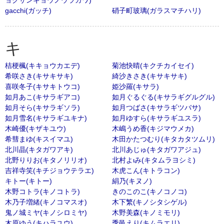
ョクサンギョウノウラガワ)
gacchi(ガッチ)
硝子町玻璃(ガラスマチハリ)
キ
桔梗楓(キキョウカエデ)
菊池快晴(キクチカイセイ)
希咲さき(キサキサキ)
綺沙きさき(キサキサキ)
喜咲冬子(キサキトウコ)
姫沙羅(キサラ)
如月あこ(キサラギアコ)
如月ぐるぐる(キサラギグルグル)
如月そら(キサラギソラ)
如月つばさ(キサラギツバサ)
如月雪名(キサラギユキナ)
如月ゆすら(キサラギユスラ)
木崎優(キザキユウ)
木嶋うめ香(キジマウメカ)
希彗まゆ(キスイマユ)
木田かたつむり(キタカタツムリ)
北川晶(キタガワアキ)
北川あじゅ(キタガワアジュ)
北野りりお(キタノリリオ)
北村よιみ(キタムラヨシミ)
吉祥寺笑(キチジョウテラエ)
木虎こん(キトラコン)
キトー(キトー)
絹乃(キヌノ)
木野コトラ(キノコトラ)
きのこのこ(キノコノコ)
木乃子増緒(キノコマスオ)
木下繁(キノシタシゲル)
鬼ノ城ミヤ(キノシロミヤ)
木野美森(キノミモリ)
木原ゆう(キハラユウ)
季邑えり(キムラエリ)