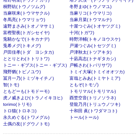
塔野明里(トウノアカリ)
塔ノ沢渓一(トウノサワケイイチ)
桐野紡(トウノツムグ)
冬野まゆ(トウノマユ)
当麻咲来(トウマサクル)
当麻リコ(トウマリコ)
冬馬亮(トウマリョウ)
当麻月菜(トウマルナ)
遠野まさみ(トオノマサミ)
十屋つぐみ(トオヤツグミ)
富樫聖夜(トガシセイヤ)
十河(トガワ)
兎騎かなで(トキカナデ)
時野洋輔(トキノヨウスケ)
兎希メグ(トキメグ)
戸瀬つぐみ(トセツグミ)
戸田佳孝(トダ ヨシタカ)
戸津秋太(トツアキタ)
ととりとわ(トトリトワ)
十凪高志(トナギタカシ)
トニー・ギブス(トニー・ギブス)
戸帳さわ(トバリサワ)
飛野猶(トビノユウ)
トミイ大塚(トミイオオツカ)
冨月一乃(トミヅキイチノ)
富哉とみあ(トミヤトミア)
智(トモ)
ともぞ(トモゾ)
ともどーも(トモドーモ)
トモリマル(トモリマル)
虎ノ威きよひ(トラノイキヨヒ)
酉埜空音(トリノソラネ)
torimo(トリモ)
登龍乃月(トリュウノツキ)
トロ猫(トロネコ)
十和田 眞(トワダマコト)
永久めぐる(トワメグル)
トール(トール)
土偶の友(ドグウノトモ)