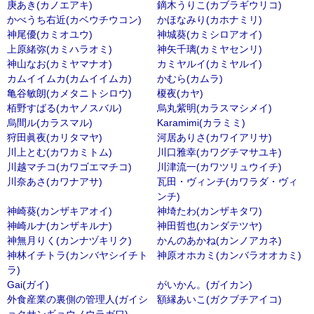
庚あき(カノエアキ)
鏑木うりこ(カブラギウリコ)
かべうち右近(カベウチウコン)
かほなみり(カホナミリ)
神尾優(カミオユウ)
神城葵(カミシロアオイ)
上原緒弥(カミハラオミ)
神矢千璃(カミヤセンリ)
神山なお(カミヤマナオ)
カミヤルイ(カミヤルイ)
カムイイムカ(カムイイムカ)
かむら(カムラ)
亀谷敏朗(カメタニトシロウ)
榎夜(カヤ)
栢野すばる(カヤノスバル)
烏丸紫明(カラスマシメイ)
烏間ル(カラスマル)
Karamimi(カラミミ)
狩田眞夜(カリタマヤ)
河居ありさ(カワイアリサ)
川上とむ(カワカミトム)
川口雅幸(カワグチマサユキ)
川越マチコ(カワゴエマチコ)
川津流一(カワツリュウイチ)
川奈あさ(カワナアサ)
瓦田・ヴィンチ(カワラダ・ヴィ
ンチ)
神崎葵(カンザキアオイ)
神埼たわ(カンザキタワ)
神崎ルナ(カンザキルナ)
神田哲也(カンダテツヤ)
神無月りく(カンナヅキリク)
かんのあかね(カンノアカネ)
神林イチトラ(カンバヤシイチト
神原オホカミ(カンバラオオカミ)
ラ)
Gai(ガイ)
がいかん。(ガイカン)
外食産業の裏側の管理人(ガイシ
額縁あいこ(ガクブチアイコ)