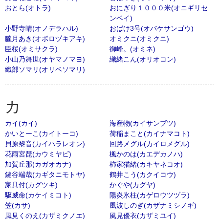
おとら(オトラ)
おにぎり１０００米(オニギリセ
ンベイ)
小野寺晴(オノデラハル)
おばけ3号(オバケサンゴウ)
朧月あき(オボロヅキアキ)
オミクニ(オミクニ)
臣桜(オミサクラ)
御峰。(オミネ)
小山乃舞世(オヤマノマヨ)
織緒こん(オリオコン)
織部ソマリ(オリベソマリ)
カ
カイ(カイ)
海産物(カイサンブツ)
かいとーこ(カイトーコ)
荷稲まこと(カイナマコト)
貝原黎音(カイハラレオン)
回路メグル(カイロメグル)
花雨宮琵(カウミヤビ)
楓かのは(カエデカノハ)
加賀丘那(カガオカナ)
柿家猫緒(カキヤネコオ)
鍵谷端哉(カギタニモトヤ)
鶴井こう(カクイコウ)
家具付(カグツキ)
かぐや(カグヤ)
駆威命(カケイミコト)
陽炎氷柱(カゲロウツヅラ)
笠(カサ)
風波しのぎ(カザナミシノギ)
風見くのえ(カザミクノエ)
風見優衣(カザミユイ)