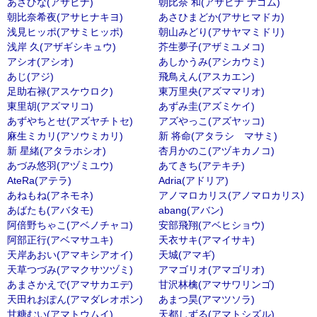
あさひな(アサヒナ)
朝比奈 和(アサヒナ ナゴム)
朝比奈希夜(アサヒナキヨ)
あさひまどか(アサヒマドカ)
浅見ヒッポ(アサミヒッポ)
朝山みどり(アサヤマミドリ)
浅岸 久(アザギシキュウ)
芥生夢子(アザミユメコ)
アシオ(アシオ)
あしかうみ(アシカウミ)
あじ(アジ)
飛鳥えん(アスカエン)
足助右禄(アスケウロク)
東万里央(アズママリオ)
東里胡(アズマリコ)
あずみ圭(アズミケイ)
あずやちとせ(アズヤチトセ)
アズやっこ(アズヤッコ)
麻生ミカリ(アソウミカリ)
新 将命(アタラシ マサミ)
新 星緒(アタラホシオ)
杏月かのこ(アヅキカノコ)
あづみ悠羽(アヅミユウ)
あてきち(アテキチ)
AteRa(アテラ)
Adria(アドリア)
あねもね(アネモネ)
アノマロカリス(アノマロカリス)
あばたも(アバタモ)
abang(アバン)
阿倍野ちゃこ(アベノチャコ)
安部飛翔(アベヒショウ)
阿部正行(アベマサユキ)
天衣サキ(アマイサキ)
天岸あおい(アマキシアオイ)
天城(アマギ)
天草つづみ(アマクサツヅミ)
アマゴリオ(アマゴリオ)
あまさかえで(アマサカエデ)
甘沢林檎(アマサワリンゴ)
天田れおぽん(アマダレオポン)
あまつ昊(アマツソラ)
甘糖むい(アマトウムイ)
天都しずる(アマトシズル)