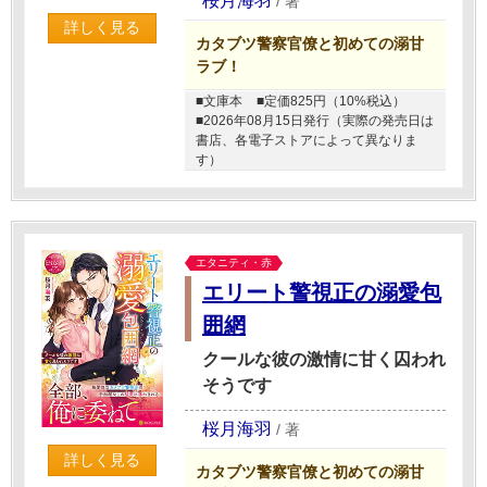
桜月海羽
/
著
詳しく見る
カタブツ警察官僚と初めての溺甘
ラブ！
■文庫本
■定価825円（10%税込）
■2026年08月15日発行（実際の発売日は
書店、各電子ストアによって異なりま
す）
エタニティ・赤
エリート警視正の溺愛包
囲網
クールな彼の激情に甘く囚われ
そうです
桜月海羽
/
著
詳しく見る
カタブツ警察官僚と初めての溺甘