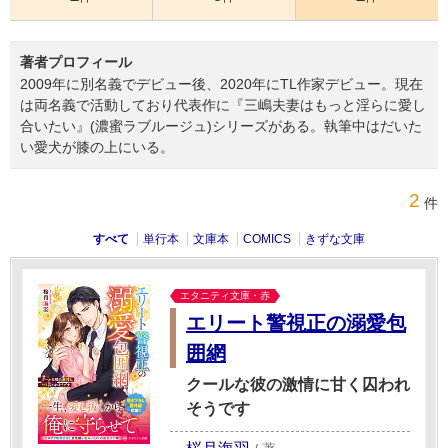
著者プロフィール
2009年に別名義でデビュー後、2020年にTL作家デビュー。現在
は両名義で活動しており代表作に『三嶋夫妻はもっと淫らに愛し
合いたい』(濃蜜ラブルージュ)シリーズがある。執筆中はだいた
い愛犬が膝の上にいる。
2
件
すべて
単行本
文庫本
COMICS
きずな文庫
エタニティ文庫・赤
エリート警視正の溺愛包
囲網
クールな彼の激情に甘く囚われ
そうです