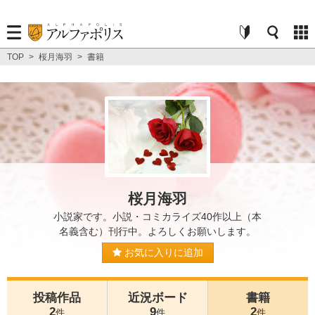
TOP
>
桜月海羽
>
書籍
桜月海羽
小説家です。小説・コミカライズ40作以上（本
名義含む）刊行中。よろしくお願いします。
お気に入りに追加
投稿作品
近況ボード
書籍
2
9
2
件
件
件