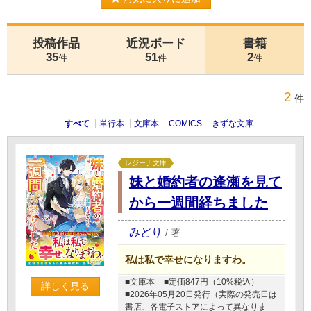
投稿作品
近況ボード
書籍
35
51
2
件
件
件
2
件
すべて
単行本
文庫本
COMICS
きずな文庫
レジーナ文庫
妹と婚約者の逢瀬を見て
から一週間経ちました
みどり
/
著
私は私で幸せになりますわ。
■文庫本
■定価847円（10%税込）
詳しく見る
■2026年05月20日発行（実際の発売日は
書店、各電子ストアによって異なりま