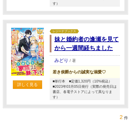
す）
レジーナブックス
妹と婚約者の逢瀬を見て
から一週間経ちました
みどり
/
著
若き侯爵からの誠実な溺愛♡
■単行本
■定価1,320円（10%税込）
詳しく見る
■2023年03月05日発行（実際の発売日は
書店、各電子ストアによって異なりま
す）
2
件