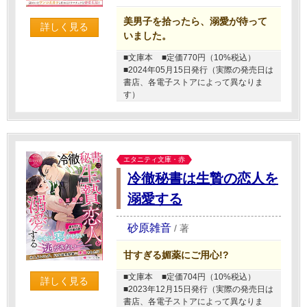
美男子を拾ったら、溺愛が待って
詳しく見る
いました。
■文庫本
■定価770円（10%税込）
■2024年05月15日発行（実際の発売日は
書店、各電子ストアによって異なりま
す）
エタニティ文庫・赤
冷徹秘書は生贄の恋人を
溺愛する
砂原雑音
/
著
甘すぎる媚薬にご用心!?
■文庫本
■定価704円（10%税込）
詳しく見る
■2023年12月15日発行（実際の発売日は
書店、各電子ストアによって異なりま