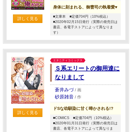
身体に刻まれる、御曹司の執着愛♥
■文庫本
■定価704円（10%税込）
詳しく見る
■2020年02月15日発行（実際の発売日は
書店、各電子ストアによって異なりま
す）
エタニティコミックス
Ｓ系エリートの御用達に
なりまして
蒼井みづ
/
画
砂原雑音
/
作
ドSな幼馴染に甘く啼かされる!?
詳しく見る
■COMICS
■定価704円（10%税込）
■2020年01月31日発行（実際の発売日は
書店、各電子ストアによって異なりま