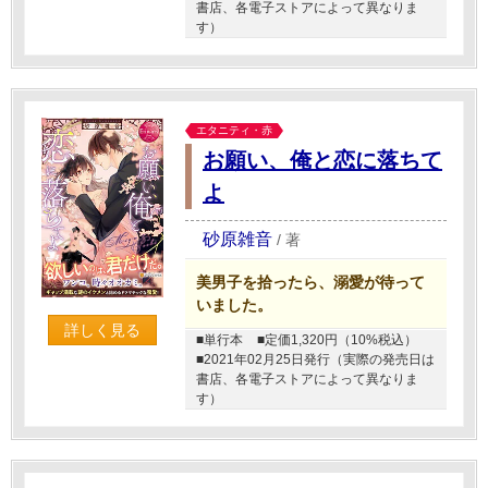
書店、各電子ストアによって異なりま
す）
エタニティ・赤
お願い、俺と恋に落ちて
よ
砂原雑音
/
著
美男子を拾ったら、溺愛が待って
いました。
詳しく見る
■単行本
■定価1,320円（10%税込）
■2021年02月25日発行（実際の発売日は
書店、各電子ストアによって異なりま
す）