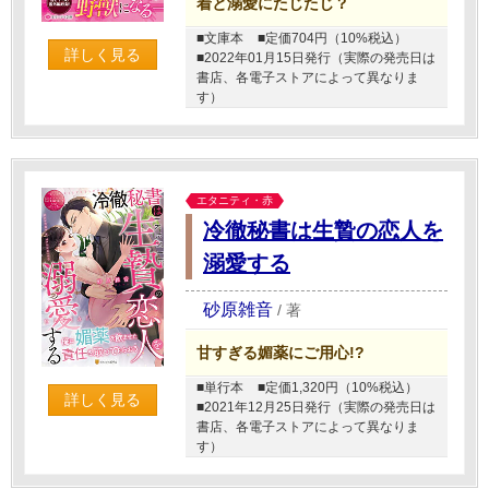
着と溺愛にたじたじ？
■文庫本
■定価704円（10%税込）
詳しく見る
■2022年01月15日発行（実際の発売日は
書店、各電子ストアによって異なりま
す）
エタニティ・赤
冷徹秘書は生贄の恋人を
溺愛する
砂原雑音
/
著
甘すぎる媚薬にご用心!?
■単行本
■定価1,320円（10%税込）
詳しく見る
■2021年12月25日発行（実際の発売日は
書店、各電子ストアによって異なりま
す）