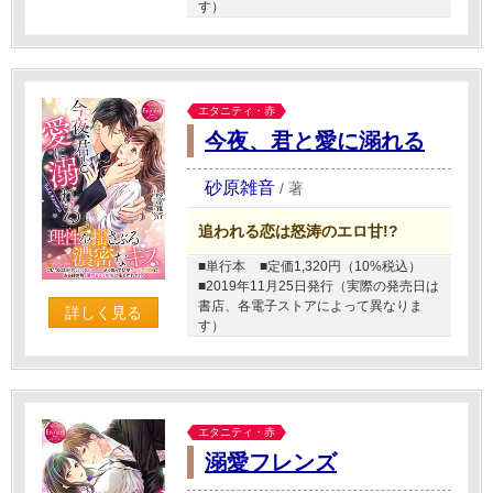
す）
エタニティ・赤
今夜、君と愛に溺れる
砂原雑音
/
著
追われる恋は怒涛のエロ甘!?
■単行本
■定価1,320円（10%税込）
■2019年11月25日発行（実際の発売日は
書店、各電子ストアによって異なりま
詳しく見る
す）
エタニティ・赤
溺愛フレンズ