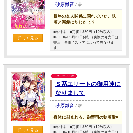
砂原雑音
/
著
長年の友人関係に隠れていた、執
着と溺愛にたじたじ？
■単行本
■定価1,320円（10%税込）
■2019年05月31日発行（実際の発売日は
詳しく見る
書店、各電子ストアによって異なりま
す）
エタニティ・赤
Ｓ系エリートの御用達に
なりまして
砂原雑音
/
著
身体に刻まれる、御曹司の執着愛♥
■単行本
■定価1,320円（10%税込）
詳しく見る
■2018年10月31日発行（実際の発売日は