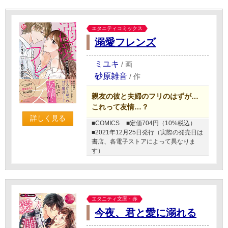
エタニティコミックス
溺愛フレンズ
ミユキ
/
画
砂原雑音
/
作
親友の彼と夫婦のフリのはずが…
これって友情…？
詳しく見る
■COMICS
■定価704円（10%税込）
■2021年12月25日発行（実際の発売日は
書店、各電子ストアによって異なりま
す）
エタニティ文庫・赤
今夜、君と愛に溺れる