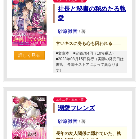
エタニティ文庫・赤
社長と秘書の秘めたる執
愛
砂原雑音
/
著
甘いキスに身も心も囚われる――
■文庫本
■定価704円（10%税込）
詳しく見る
■2023年08月15日発行（実際の発売日は
書店、各電子ストアによって異なりま
す）
エタニティ文庫・赤
溺愛フレンズ
砂原雑音
/
著
長年の友人関係に隠れていた、執