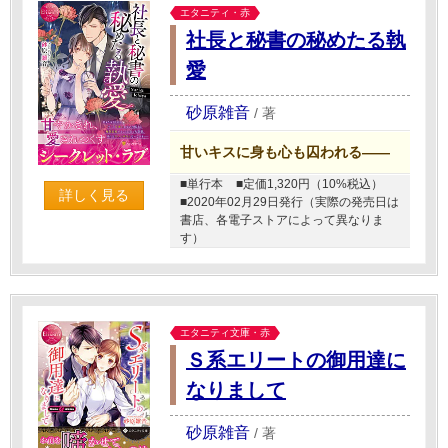
エタニティ・赤
社長と秘書の秘めたる執
愛
砂原雑音
/
著
甘いキスに身も心も囚われる――
■単行本
■定価1,320円（10%税込）
詳しく見る
■2020年02月29日発行（実際の発売日は
書店、各電子ストアによって異なりま
す）
エタニティ文庫・赤
Ｓ系エリートの御用達に
なりまして
砂原雑音
/
著