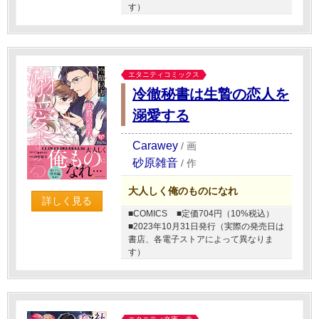
す）
エタニティコミックス
冷徹秘書は生贄の恋人を
溺愛する
Carawey
/
画
砂原雑音
/
作
大人しく俺のものになれ
詳しく見る
■COMICS
■定価704円（10%税込）
■2023年10月31日発行（実際の発売日は
書店、各電子ストアによって異なりま
す）