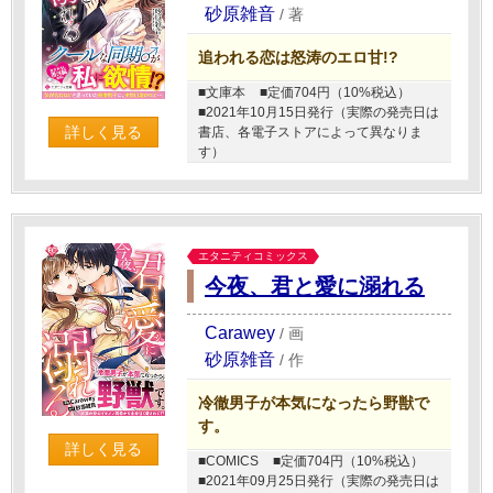
砂原雑音
/
著
追われる恋は怒涛のエロ甘!?
■文庫本
■定価704円（10%税込）
■2021年10月15日発行（実際の発売日は
詳しく見る
書店、各電子ストアによって異なりま
す）
エタニティコミックス
今夜、君と愛に溺れる
Carawey
/
画
砂原雑音
/
作
冷徹男子が本気になったら野獣で
す。
詳しく見る
■COMICS
■定価704円（10%税込）
■2021年09月25日発行（実際の発売日は