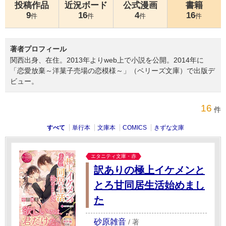
投稿作品
近況ボード
公式漫画
書籍
9
16
4
16
件
件
件
件
著者プロフィール
関西出身、在住。2013年よりweb上で小説を公開。2014年に
「恋愛放棄～洋菓子売場の恋模様～」（ベリーズ文庫）で出版デ
ビュー。
16
件
すべて
単行本
文庫本
COMICS
きずな文庫
エタニティ文庫・赤
訳ありの極上イケメンと
とろ甘同居生活始めまし
た
砂原雑音
/
著