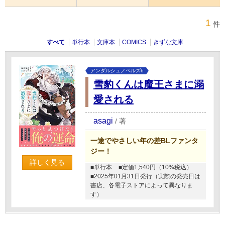
1
件
すべて
単行本
文庫本
COMICS
きずな文庫
アンダルシュノベルズb
雪豹くんは魔王さまに溺
愛される
asagi
/
著
一途でやさしい年の差BLファンタ
ジー！
詳しく見る
■単行本
■定価1,540円（10%税込）
■2025年01月31日発行（実際の発売日は
書店、各電子ストアによって異なりま
す）