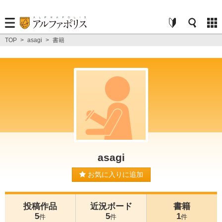
TOP
>
asagi
>
書籍
asagi
お気に入りに追加
投稿作品
近況ボード
書籍
5
5
1
件
件
件