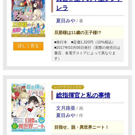
レラ
夏目みや
/
著
旦那様は11歳の王子様!?
■単行本
■定価1,320円（10%税込）
詳しく見る
■2017年03月06日発行（実際の発売日は
書店、各電子ストアによって異なりま
す）
レジーナコミックス
総指揮官と私の事情
文月路亜
/
画
夏目みや
/
作
目指せ、脱・異世界ニート！