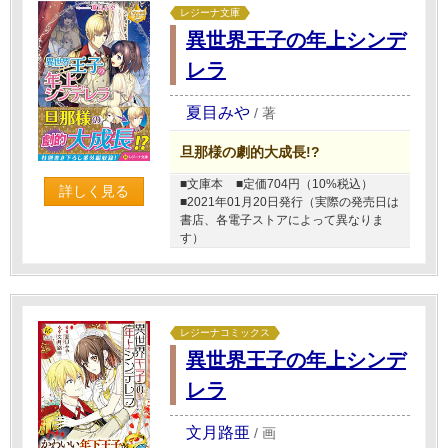
レジーナ文庫
異世界王子の年上シンデ
レラ
夏目みや
/
著
旦那様の劇的大成長!?
■文庫本
■定価704円（10%税込）
詳しく見る
■2021年01月20日発行（実際の発売日は
書店、各電子ストアによって異なりま
す）
レジーナコミックス
異世界王子の年上シンデ
レラ
文月路亜
/
画