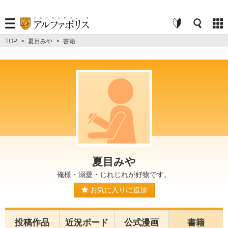
TOP
>
夏目みや
>
書籍
夏目みや
俺様・溺愛・じれじれが好物です。
お気に入りに追加
投稿作品
近況ボード
公式漫画
書籍