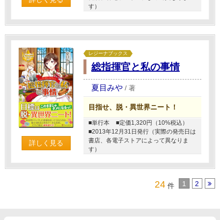
す）
レジーナブックス
総指揮官と私の事情
夏目みや
/
著
目指せ、脱・異世界ニート！
■単行本
■定価1,320円（10%税込）
■2013年12月31日発行（実際の発売日は
書店、各電子ストアによって異なりま
詳しく見る
す）
24
1
2
件