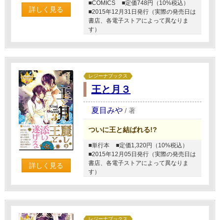
■COMICS
■定価748円（10%税込）
詳しく見る
■2015年12月31日発行（実際の発売日は
書店、各電子ストアによって異なりま
す）
レジーナブックス
王と月３
夏目みや
/
著
ついに王と結ばれる!?
■単行本
■定価1,320円（10%税込）
■2015年12月05日発行（実際の発売日は
書店、各電子ストアによって異なりま
詳しく見る
す）
レジーナブックス