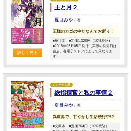
王と月２
夏目みや
/
著
王様のカゴの中だなんてお断り！
■単行本
■定価1,320円（10%税込）
■2015年05月05日発行（実際の発売日は
書店、各電子ストアによって異なりま
詳しく見る
す）
レジーナ文庫
総指揮官と私の事情２
夏目みや
/
著
異世界で、甘やかし生活続行中!?
■文庫本
■定価704円（10%税込）