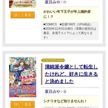
夏目みや
/
作
かわいい年下王子が年上婚約者
詳しく見る
に！？
■COMICS
■定価748円（10%税込）
■2020年12月31日発行（実際の発売日は
書店、各電子ストアによって異なりま
す）
レジーナブックス
清純派令嬢として転生し
たけれど、好きに生きる
と決めました
夏目みや
/
著
シナリオなど知りませんわ！
詳しく見る