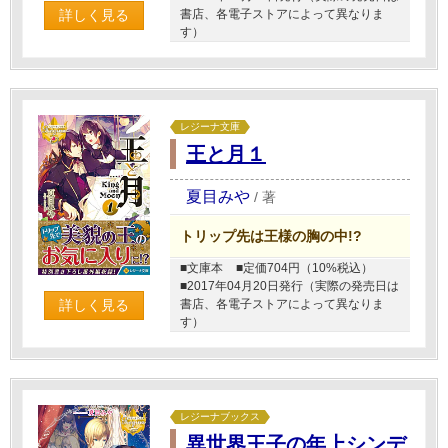
詳しく見る
書店、各電子ストアによって異なりま
す）
レジーナ文庫
王と月１
夏目みや
/
著
トリップ先は王様の胸の中!?
■文庫本
■定価704円（10%税込）
■2017年04月20日発行（実際の発売日は
詳しく見る
書店、各電子ストアによって異なりま
す）
レジーナブックス
異世界王子の年上シンデ