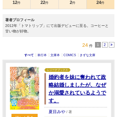
12
22
2
24
件
件
件
件
著者プロフィール
2012年「トマトリップ」にて出版デビューに至る。コーヒーと
甘い物が好物。
24
1
2
件
すべて
単行本
文庫本
COMICS
きずな文庫
レジーナブックス
婚約者を妹に奪われて政
略結婚しましたが、なぜ
か溺愛されているようで
す。
夏目みや
/
著