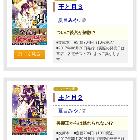
王と月３
夏目みや
/
著
ついに後宮が解散!?
■文庫本
■定価704円（10%税込）
■2017年06月20日発行（実際の発売日は
詳しく見る
書店、各電子ストアによって異なりま
す）
レジーナ文庫
王と月２
夏目みや
/
著
美麗王からは逃れられない!?
■文庫本
■定価704円（10%税込）
■2017年05月20日発行（実際の発売日は