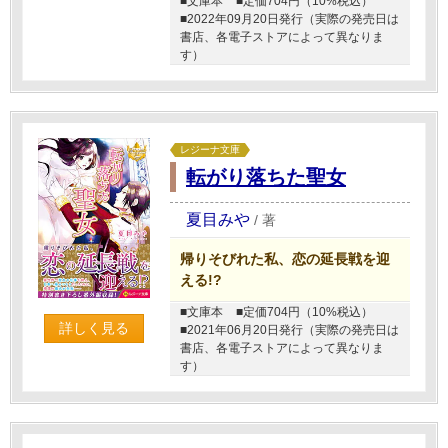
■文庫本
■定価704円（10%税込）
■2022年09月20日発行（実際の発売日は
書店、各電子ストアによって異なりま
す）
レジーナ文庫
転がり落ちた聖女
夏目みや
/
著
帰りそびれた私、恋の延長戦を迎
える!?
■文庫本
■定価704円（10%税込）
詳しく見る
■2021年06月20日発行（実際の発売日は
書店、各電子ストアによって異なりま
す）