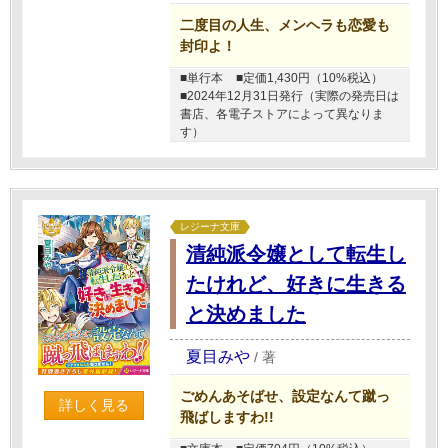
二度目の人生、メンヘラも恋愛も
封印よ！
■単行本
■定価1,430円（10%税込）
■2024年12月31日発行（実際の発売日は
書店、各電子ストアによって異なりま
す）
レジーナ文庫
清純派令嬢として転生し
たけれど、好きに生きる
と決めました
夏目みや
/
著
ごめんあそばせ、設定なんて蹴っ
詳しく見る
飛ばしますわ!!