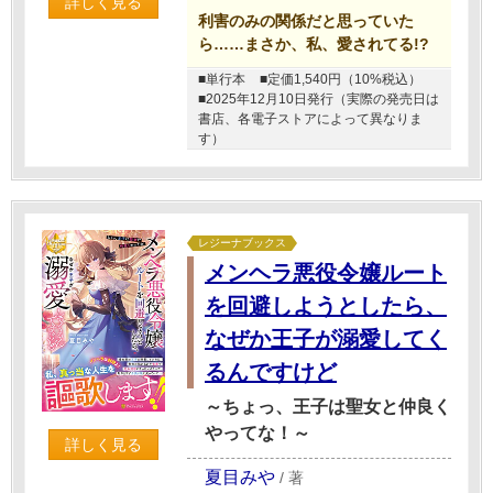
詳しく見る
利害のみの関係だと思っていた
ら……まさか、私、愛されてる!?
■単行本
■定価1,540円（10%税込）
■2025年12月10日発行（実際の発売日は
書店、各電子ストアによって異なりま
す）
レジーナブックス
メンヘラ悪役令嬢ルート
を回避しようとしたら、
なぜか王子が溺愛してく
るんですけど
～ちょっ、王子は聖女と仲良く
やってな！～
詳しく見る
夏目みや
/
著