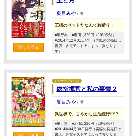
王と月
夏目みや
/
著
王様のペットだなんてお断り！
■単行本
■定価1,320円（10%税込）
■2014年12月31日発行（実際の発売日は
書店、各電子ストアによって異なりま
詳しく見る
す）
レジーナブックス
総指揮官と私の事情２
夏目みや
/
著
異世界で、甘やかし生活続行中!?
■単行本
■定価1,320円（10%税込）
■2014年04月30日発行（実際の発売日は
書店、各電子ストアによって異なりま
詳しく見る