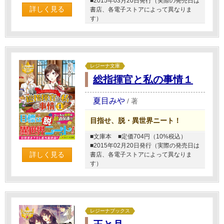
■2015年03月20日発行（実際の発売日は
詳しく見る
書店、各電子ストアによって異なりま
す）
レジーナ文庫
総指揮官と私の事情１
夏目みや
/
著
目指せ、脱・異世界ニート！
■文庫本
■定価704円（10%税込）
■2015年02月20日発行（実際の発売日は
詳しく見る
書店、各電子ストアによって異なりま
す）
レジーナブックス