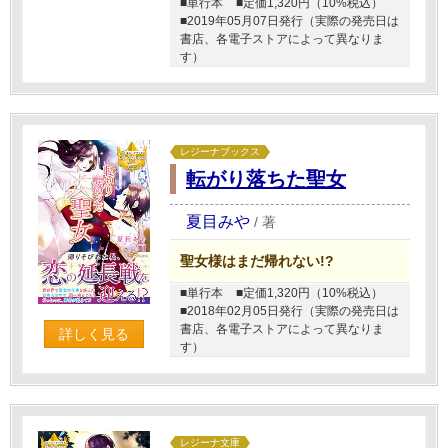
■単行本
■定価1,320円（10%税込）
■2019年05月07日発行（実際の発売日は
書店、各電子ストアによって異なりま
す）
レジーナブックス
転がり落ちた聖女
夏目みや
/
著
聖女様はまだ帰れない!?
■単行本
■定価1,320円（10%税込）
■2018年02月05日発行（実際の発売日は
書店、各電子ストアによって異なりま
詳しく見る
す）
レジーナ文庫