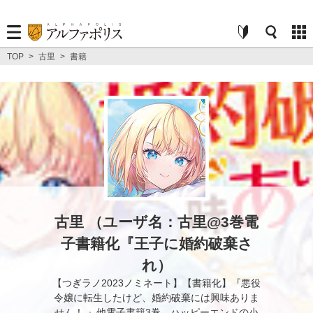
TOP
>
古里
>
書籍
古里 （ユーザ名：古里@3巻電
子書籍化『王子に婚約破棄さ
れ）
【つぎラノ2023ノミネート】【書籍化】『悪役
令嬢に転生したけど、婚約破棄には興味ありま
せん！ 』他電子書籍3巻。ハッピーエンドの小