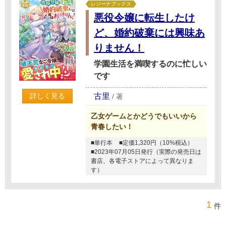
レジーナブックス
悪役令嬢に転生したけ
ど、婚約破棄には興味あ
りません！
学園生活を満喫するのに忙しい
です
古里
詳しく見る
/
著
乙女ゲームとかどうでもいいから
青春したい！
■単行本
■定価1,320円（10%税込）
■2023年07月05日発行（実際の発売日は
書店、各電子ストアによって異なりま
す）
1
件