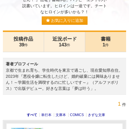
説書いています。ヒロインは一途です。チート
なヒロインが多いかも？！
お気に入りに追加
投稿作品
近況ボード
書籍
39
143
1
件
件
件
著者プロフィール
京都で生まれ育ち、学生時代を東京で過ごし、現在愛知県在住。
2023年『悪役令嬢に転生したけど、婚約破棄には興味ありませ
ん！～学園生活を満喫するのに忙しいです～』（アルファポリ
ス）で出版デビュー。好きな言葉は「夢は叶う」。
1
件
すべて
単行本
文庫本
COMICS
きずな文庫