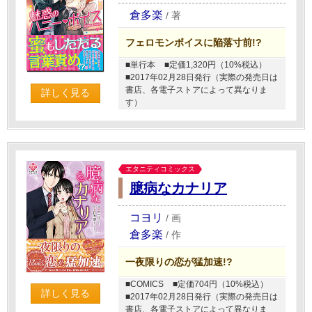
倉多楽
/
著
フェロモンボイスに陥落寸前!?
■単行本
■定価1,320円（10%税込）
■2017年02月28日発行（実際の発売日は
書店、各電子ストアによって異なりま
詳しく見る
す）
エタニティコミックス
臆病なカナリア
コヨリ
/
画
倉多楽
/
作
一夜限りの恋が猛加速!?
■COMICS
■定価704円（10%税込）
詳しく見る
■2017年02月28日発行（実際の発売日は
書店、各電子ストアによって異なりま