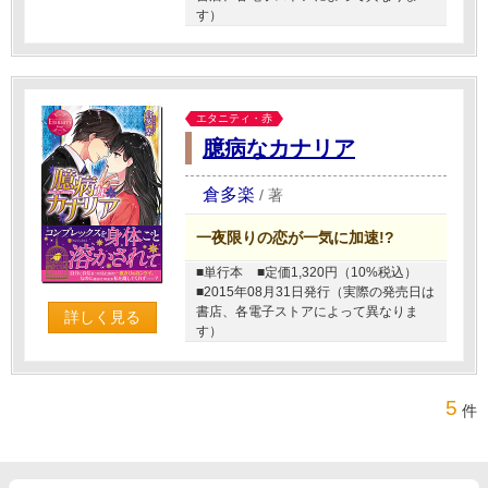
す）
エタニティ・赤
臆病なカナリア
倉多楽
/
著
一夜限りの恋が一気に加速!?
■単行本
■定価1,320円（10%税込）
■2015年08月31日発行（実際の発売日は
書店、各電子ストアによって異なりま
詳しく見る
す）
5
件