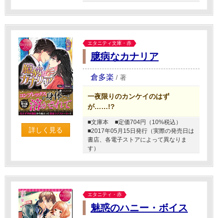
エタニティ文庫・赤
臆病なカナリア
倉多楽
/
著
一夜限りのカンケイのはず
が……!?
■文庫本
■定価704円（10%税込）
詳しく見る
■2017年05月15日発行（実際の発売日は
書店、各電子ストアによって異なりま
す）
エタニティ・赤
魅惑のハニー・ボイス