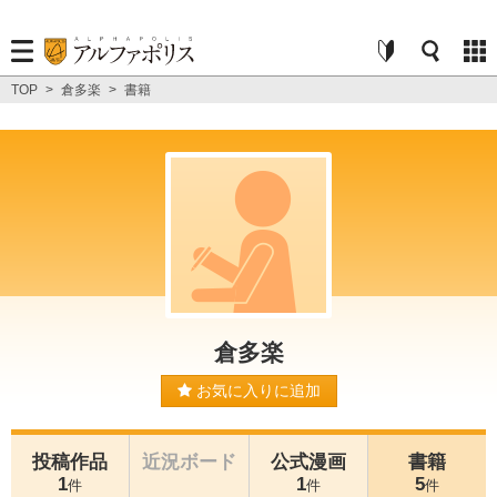
TOP
>
倉多楽
>
書籍
倉多楽
お気に入りに追加
投稿作品
近況ボード
公式漫画
書籍
1
1
5
件
件
件