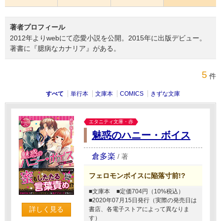
著者プロフィール
2012年よりwebにて恋愛小説を公開。2015年に出版デビュー。
著書に『臆病なカナリア』がある。
5
件
すべて
単行本
文庫本
COMICS
きずな文庫
エタニティ文庫・赤
魅惑のハニー・ボイス
倉多楽
/
著
フェロモンボイスに陥落寸前!?
■文庫本
■定価704円（10%税込）
■2020年07月15日発行（実際の発売日は
詳しく見る
書店、各電子ストアによって異なりま
す）