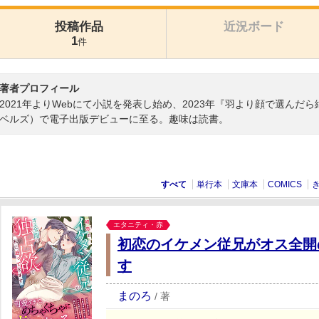
投稿作品
近況ボード
1
件
著者プロフィール
2021年よりWebにて小説を発表し始め、2023年『羽より顔で選んだ
ベルズ）で電子出版デビューに至る。趣味は読書。
すべて
単行本
文庫本
COMICS
エタニティ・赤
初恋のイケメン従兄がオス全開
す
まのろ
/
著