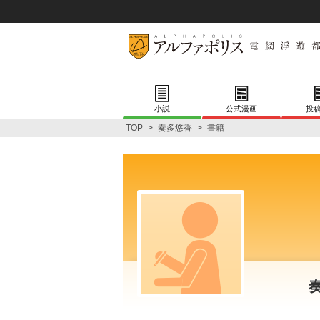
小説
公式漫画
投
TOP
>
奏多悠香
>
書籍