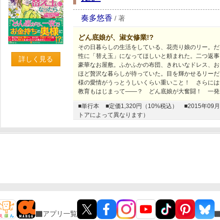
奏多悠香
/
著
どん底娘が、淑女修業!?
その日暮らしの生活をしている、花売り娘のリー。だ
性に「替え玉」になってほしいと頼まれた。二つ返事
詳しく見る
豪華なお屋敷。ふかふかの布団、きれいなドレス、お
ほど贅沢な暮らしが待っていた。目を輝かせるリーだ
様の愛情がうっとうしいくらい重いこと！ さらには
教育もはじまって――？ どん底娘が大奮闘！ 一発逆
■単行本
■定価1,320円（10%税込）
■2015年
トアによって異なります）
アプリ一覧