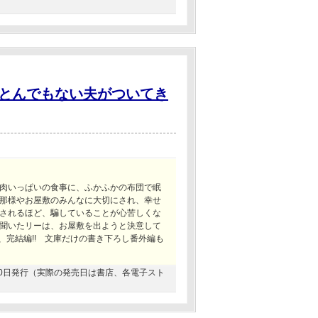
とんでもない夫がついてき
肉いっぱいの食事に、ふかふかの布団で眠
那様やお屋敷のみんなに大切にされ、幸せ
されるほど、騙していることが心苦しくな
聞いたリーは、お屋敷を出ようと決意して
、完結編!! 文庫だけの書き下ろし番外編も
3月20日発行（実際の発売日は書店、各電子スト