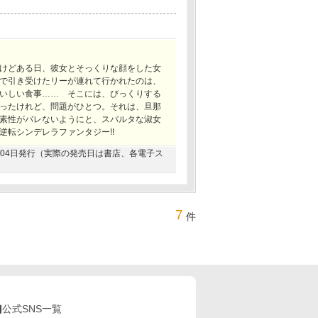
けどある日、彼女とそっくりな顔をした女
で引き受けたリーが連れて行かれたのは、
いしい食事…… そこには、びっくりする
ったけれど、問題がひとつ。それは、旦那
素性がバレないようにと、スパルタな淑女
転シンデレラファンタジー!!
09月04日発行（実際の発売日は書店、各電子ス
7
件
公式SNS一覧