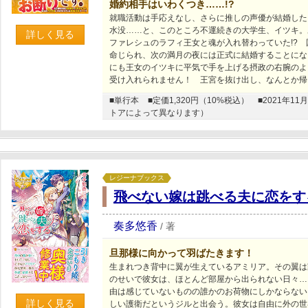
婚約相手はいわくつき……!?
就職活動は手応えなし、さらに推しの声優が結婚した
水没……と、このところ不運続きの大学生、イツキ。
詳しく見る
ファレシュのラフィ王女と魂が入れ替わっていた!?
命じられ、次の満月の夜には正式に結婚することにな
にも王女のイツキに平気で手を上げる摂政の右腕のよ
受け入れられません！ 王宮を抜け出し、なんとか帰
■単行本
■定価1,320円（10%税込）
■2021年
トアによって異なります）
レジーナブックス
飛べない嫁は跳べる夫に恋をす
奏多悠香
/
著
旦那様に向かって羽ばたきます！
生まれつき背中に翼が生えているアミリア。その翼は
のせいで彼女は、ほとんど部屋から出られない日々…
由は感じていないものの誰かのお荷物にしかならない
詳しく見る
しい護衛だというジルと出会う。彼女は自由に外の世