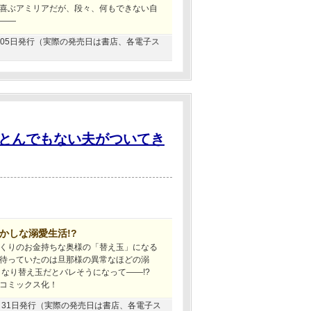
喜ぶアミリアだが、段々、何もできない自
――
04月05日発行（実際の発売日は書店、各電子ス
とんでもない夫がついてき
かしな溺愛生活!?
くりのお金持ちな奥様の「替え玉」になる
待っていたのは旦那様の異常なほどの溺
きなり替え玉だとバレそうになって――!?
コミックス化！
12月31日発行（実際の発売日は書店、各電子ス