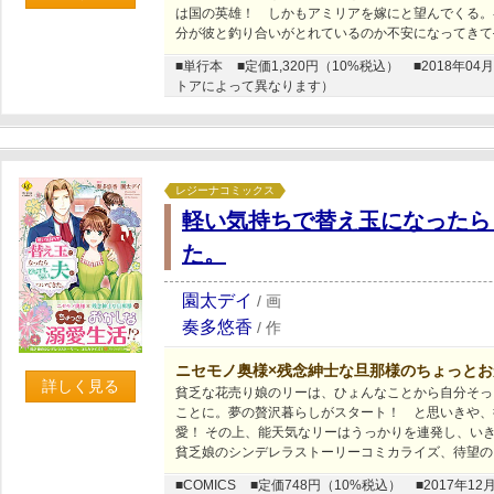
は国の英雄！ しかもアミリアを嫁にと望んでくる。
分が彼と釣り合いがとれているのか不安になってきて
■単行本
■定価1,320円（10%税込）
■2018年
トアによって異なります）
レジーナコミックス
軽い気持ちで替え玉になったら
た。
園太デイ
/
画
奏多悠香
/
作
ニセモノ奥様×残念紳士な旦那様のちょっとお
詳しく見る
貧乏な花売り娘のリーは、ひょんなことから自分そっ
ことに。夢の贅沢暮らしがスタート！ と思いきや、
愛！ その上、能天気なリーはうっかりを連発し、い
貧乏娘のシンデレラストーリーコミカライズ、待望の
■COMICS
■定価748円（10%税込）
■2017年