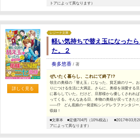
トアによって異なります）
レジーナ文庫
軽い気持ちで替え玉になったら
た。２
奏多悠香
/
著
ぜいたく暮らし、これにて終了!?
領主の奥様の「替え玉」になった、貧乏娘のリー。お
詳しく見る
りにつける生活に大満足。さらに、奥様を溺愛する旦
に暮らしていた。だけど、旦那様から優しくされれば
ってくる。そんなある日、本物の奥様が戻ってきたと
――!? どん底娘の一発逆転シンデレラファンタジー
収録！
■文庫本
■定価704円（10%税込）
■2017年0
アによって異なります）