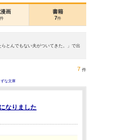
式漫画
書籍
7
件
件
なったらとんでもない夫がついてきた。」で出
7
件
きずな文庫
になりました