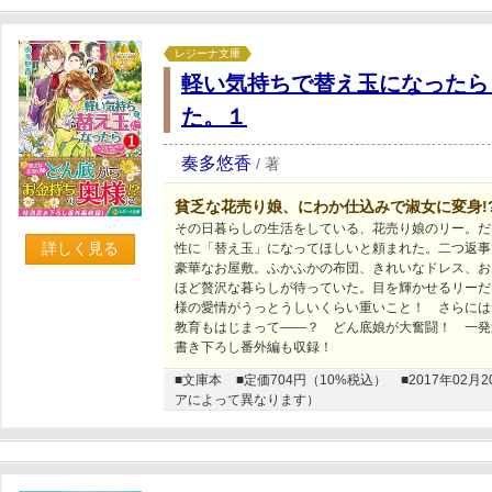
レジーナ文庫
軽い気持ちで替え玉になったら
た。１
奏多悠香
/
著
貧乏な花売り娘、にわか仕込みで淑女に変身!
その日暮らしの生活をしている、花売り娘のリー。だ
詳しく見る
性に「替え玉」になってほしいと頼まれた。二つ返事
豪華なお屋敷。ふかふかの布団、きれいなドレス、お
ほど贅沢な暮らしが待っていた。目を輝かせるリーだ
様の愛情がうっとうしいくらい重いこと！ さらには
教育もはじまって――？ どん底娘が大奮闘！ 一発
書き下ろし番外編も収録！
■文庫本
■定価704円（10%税込）
■2017年0
アによって異なります）