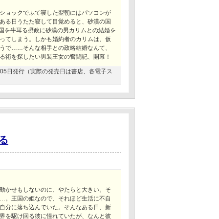
ショックでふて寝した翌朝にはパソコンが
ある日うたた寝して目覚めると、砂漠の国
 国を牛耳る摂政に砂漠の男カリムとの結婚を
ってしまう。しかも婚約者のカリムは、仮
うで……そんな相手との政略結婚なんて、
る術を探したい男装王女の奮闘記、開幕！
11月05日発行（実際の発売日は書店、各電子ス
る
動かせもしないのに、やたらと大きい。そ
…。王国の姫なので、それほど生活に不自
自分に落ち込んでいた。そんなある日、新
界を駆け回る彼に憧れていたが、なんと彼