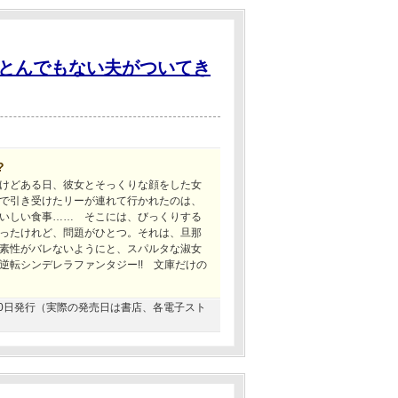
とんでもない夫がついてき
?
けどある日、彼女とそっくりな顔をした女
で引き受けたリーが連れて行かれたのは、
いしい食事…… そこには、びっくりする
ったけれど、問題がひとつ。それは、旦那
素性がバレないようにと、スパルタな淑女
逆転シンデレラファンタジー!! 文庫だけの
2月20日発行（実際の発売日は書店、各電子スト