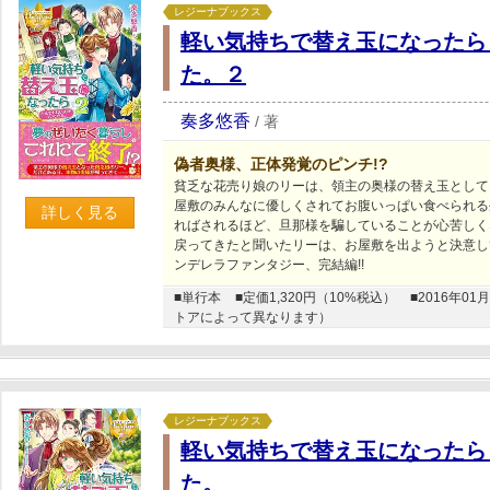
レジーナブックス
軽い気持ちで替え玉になったら
た。２
奏多悠香
/
著
偽者奥様、正体発覚のピンチ!?
貧乏な花売り娘のリーは、領主の奥様の替え玉として
屋敷のみんなに優しくされてお腹いっぱい食べられる
詳しく見る
ればされるほど、旦那様を騙していることが心苦しく
戻ってきたと聞いたリーは、お屋敷を出ようと決意し
ンデレラファンタジー、完結編!!
■単行本
■定価1,320円（10%税込）
■2016年
トアによって異なります）
レジーナブックス
軽い気持ちで替え玉になったら
た。