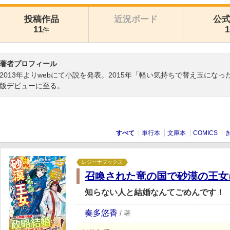
投稿作品
近況ボード
公
11
1
件
著者プロフィール
2013年よりwebにて小説を発表。2015年「軽い気持ちで替え玉に
版デビューに至る。
すべて
単行本
文庫本
COMICS
レジーナブックス
召喚された竜の国で砂漠の王女
知らない人と結婚なんてごめんです！
奏多悠香
/
著