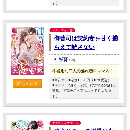
す）
エタニティ・赤
御曹司は契約妻を甘く捕
らえて離さない
神城葵
/
著
不器用な二人の焦れ恋ロマンス！
■単行本
■定価1,320円（10%税込）
詳しく見る
■2023年12月25日発行（実際の発売日は
書店、各電子ストアによって異なりま
す）
エタニティ文庫・赤