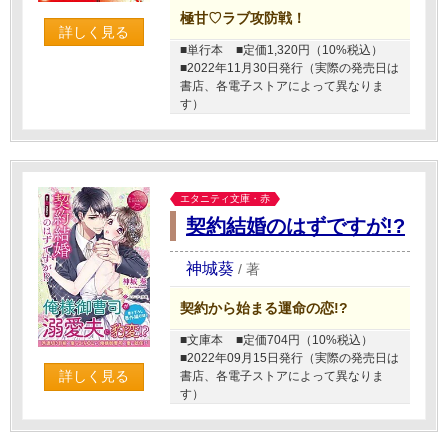
極甘♡ラブ攻防戦！
詳しく見る
■単行本
■定価1,320円（10%税込）
■2022年11月30日発行（実際の発売日は
書店、各電子ストアによって異なりま
す）
エタニティ文庫・赤
契約結婚のはずですが!?
神城葵
/
著
契約から始まる運命の恋!?
■文庫本
■定価704円（10%税込）
■2022年09月15日発行（実際の発売日は
詳しく見る
書店、各電子ストアによって異なりま
す）