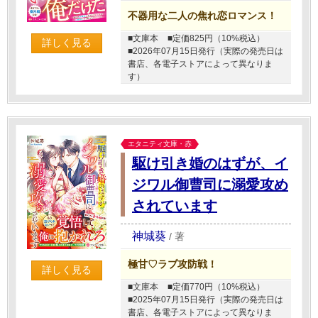
不器用な二人の焦れ恋ロマンス！
■文庫本
■定価825円（10%税込）
詳しく見る
■2026年07月15日発行（実際の発売日は
書店、各電子ストアによって異なりま
す）
エタニティ文庫・赤
駆け引き婚のはずが、イ
ジワル御曹司に溺愛攻め
されています
神城葵
/
著
極甘♡ラブ攻防戦！
詳しく見る
■文庫本
■定価770円（10%税込）
■2025年07月15日発行（実際の発売日は
書店、各電子ストアによって異なりま