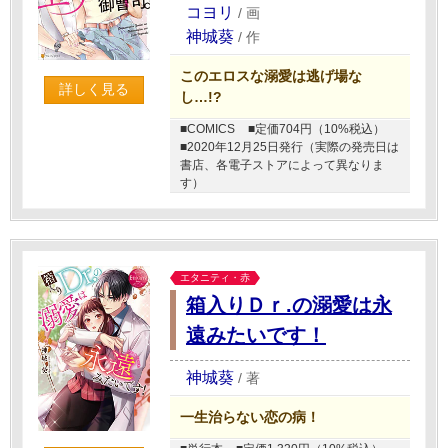
コヨリ
/
画
神城葵
/
作
このエロスな溺愛は逃げ場な
詳しく見る
し…!?
■COMICS
■定価704円（10%税込）
■2020年12月25日発行（実際の発売日は
書店、各電子ストアによって異なりま
す）
エタニティ・赤
箱入りＤｒ.の溺愛は永
遠みたいです！
神城葵
/
著
一生治らない恋の病！