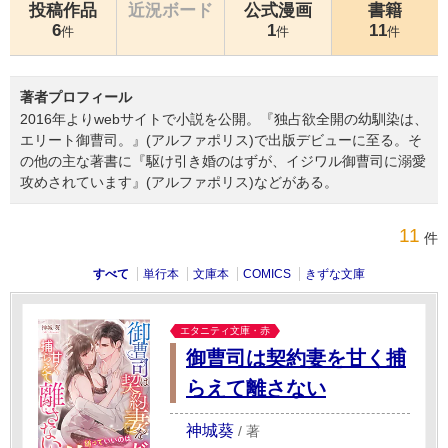
投稿作品
近況ボード
公式漫画
書籍
6
1
11
件
件
件
著者プロフィール
2016年よりwebサイトで小説を公開。『独占欲全開の幼馴染は、
エリート御曹司。』(アルファポリス)で出版デビューに至る。そ
の他の主な著書に『駆け引き婚のはずが、イジワル御曹司に溺愛
攻めされています』(アルファポリス)などがある。
11
件
すべて
単行本
文庫本
COMICS
きずな文庫
エタニティ文庫・赤
御曹司は契約妻を甘く捕
らえて離さない
神城葵
/
著