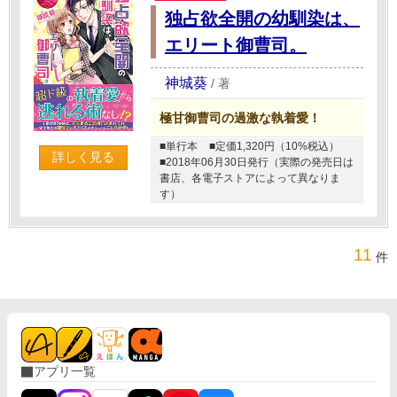
独占欲全開の幼馴染は、
エリート御曹司。
神城葵
/
著
極甘御曹司の過激な執着愛！
■単行本
■定価1,320円（10%税込）
詳しく見る
■2018年06月30日発行（実際の発売日は
書店、各電子ストアによって異なりま
す）
11
件
アプリ一覧