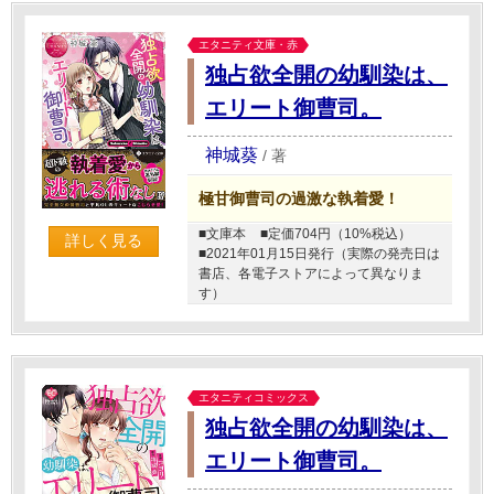
エタニティ文庫・赤
独占欲全開の幼馴染は、
エリート御曹司。
神城葵
/
著
極甘御曹司の過激な執着愛！
■文庫本
■定価704円（10%税込）
詳しく見る
■2021年01月15日発行（実際の発売日は
書店、各電子ストアによって異なりま
す）
エタニティコミックス
独占欲全開の幼馴染は、
エリート御曹司。