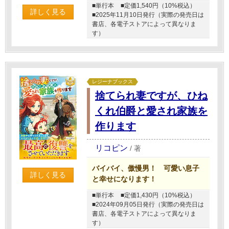
■単行本
■定価1,540円（10%税込）
詳しく見る
■2025年11月10日発行（実際の発売日は
書店、各電子ストアによって異なりま
す）
レジーナブックス
捨てられ妻ですが、ひね
くれ伯爵と愛され家族を
作ります
リコピン
/
著
バイバイ、傲慢男！ 可愛い息子
詳しく見る
と幸せになります！
■単行本
■定価1,430円（10%税込）
■2024年09月05日発行（実際の発売日は
書店、各電子ストアによって異なりま
す）