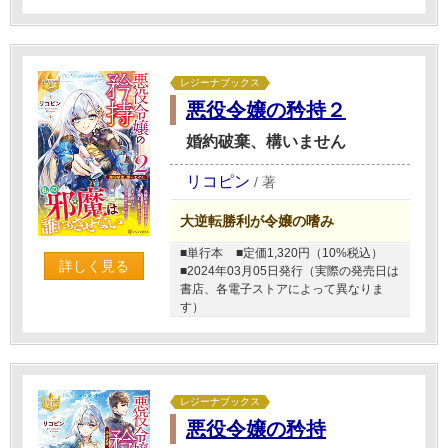
レジーナブックス
悪役令嬢の矜持２
婚約破棄、構いません
リコピン
/
著
大逆転勝利が令嬢の嗜み
■単行本
■定価1,320円（10%税込）
詳しく見る
■2024年03月05日発行（実際の発売日は
書店、各電子ストアによって異なりま
す）
レジーナブックス
悪役令嬢の矜持