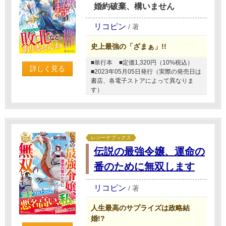
婚約破棄、構いません
リコピン
/
著
史上最強の「ざまぁ」!!
■単行本
■定価1,320円（10%税込）
詳しく見る
■2023年05月05日発行（実際の発売日は
書店、各電子ストアによって異なりま
す）
レジーナブックス
伝説の最強令嬢、運命の
番のために無双します
リコピン
/
著
人生最高のサプライズは政略結
婚!?