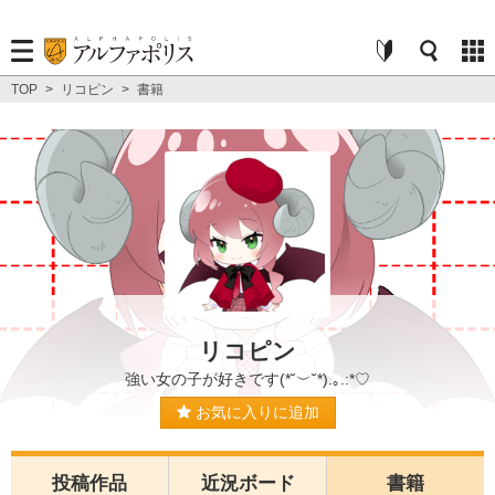
TOP
>
リコピン
>
書籍
リコピン
強い女の子が好きです(*˘︶˘*).｡.:*♡
お気に入りに追加
投稿作品
近況ボード
書籍