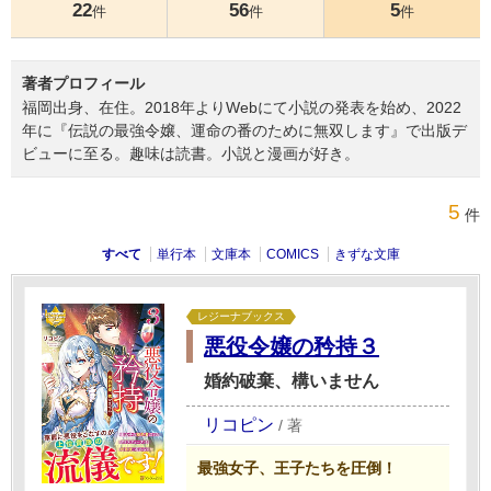
22
56
5
件
件
件
著者プロフィール
福岡出身、在住。2018年よりWebにて小説の発表を始め、2022
年に『伝説の最強令嬢、運命の番のために無双します』で出版デ
ビューに至る。趣味は読書。小説と漫画が好き。
5
件
すべて
単行本
文庫本
COMICS
きずな文庫
レジーナブックス
悪役令嬢の矜持３
婚約破棄、構いません
リコピン
/
著
最強女子、王子たちを圧倒！