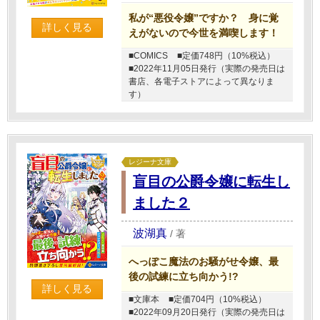
私が“悪役令嬢”ですか？ 身に覚
詳しく見る
えがないので今世を満喫します！
■COMICS
■定価748円（10%税込）
■2022年11月05日発行（実際の発売日は
書店、各電子ストアによって異なりま
す）
レジーナ文庫
盲目の公爵令嬢に転生し
ました２
波湖真
/
著
へっぽこ魔法のお騒がせ令嬢、最
後の試練に立ち向かう!?
詳しく見る
■文庫本
■定価704円（10%税込）
■2022年09月20日発行（実際の発売日は