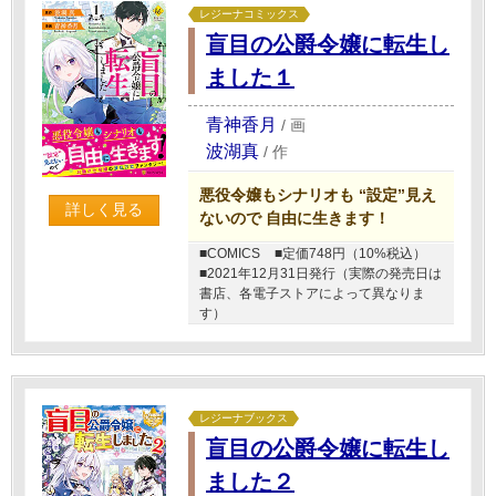
レジーナコミックス
盲目の公爵令嬢に転生し
ました１
青神香月
/
画
波湖真
/
作
悪役令嬢もシナリオも “設定”見え
詳しく見る
ないので 自由に生きます！
■COMICS
■定価748円（10%税込）
■2021年12月31日発行（実際の発売日は
書店、各電子ストアによって異なりま
す）
レジーナブックス
盲目の公爵令嬢に転生し
ました２