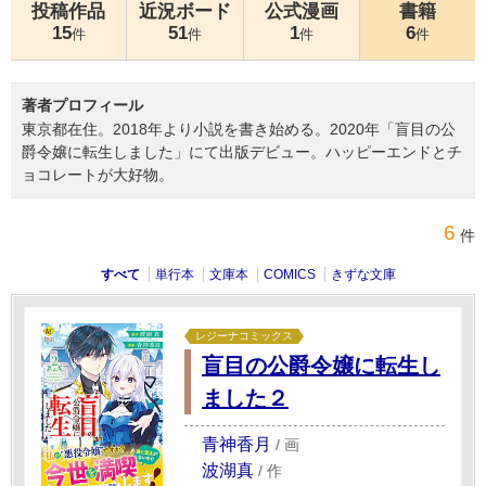
投稿作品
近況ボード
公式漫画
書籍
15
51
1
6
件
件
件
件
著者プロフィール
東京都在住。2018年より小説を書き始める。2020年「盲目の公
爵令嬢に転生しました」にて出版デビュー。ハッピーエンドとチ
ョコレートが大好物。
6
件
すべて
単行本
文庫本
COMICS
きずな文庫
レジーナコミックス
盲目の公爵令嬢に転生し
ました２
青神香月
/
画
波湖真
/
作