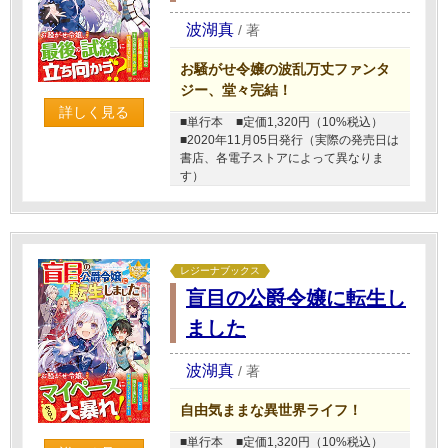
波湖真
/
著
お騒がせ令嬢の波乱万丈ファンタ
ジー、堂々完結！
詳しく見る
■単行本
■定価1,320円（10%税込）
■2020年11月05日発行（実際の発売日は
書店、各電子ストアによって異なりま
す）
レジーナブックス
盲目の公爵令嬢に転生し
ました
波湖真
/
著
自由気ままな異世界ライフ！
■単行本
■定価1,320円（10%税込）