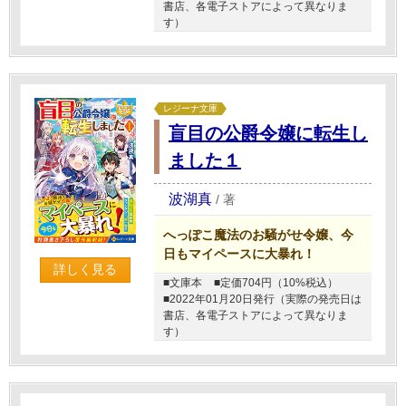
書店、各電子ストアによって異なりま
す）
レジーナ文庫
盲目の公爵令嬢に転生し
ました１
波湖真
/
著
へっぽこ魔法のお騒がせ令嬢、今
日もマイペースに大暴れ！
詳しく見る
■文庫本
■定価704円（10%税込）
■2022年01月20日発行（実際の発売日は
書店、各電子ストアによって異なりま
す）