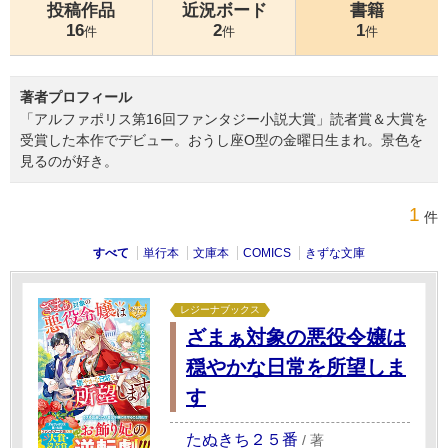
投稿作品
近況ボード
書籍
16
2
1
件
件
件
著者プロフィール
「アルファポリス第16回ファンタジー小説大賞」読者賞＆大賞を
受賞した本作でデビュー。おうし座O型の金曜日生まれ。景色を
見るのが好き。
1
件
すべて
単行本
文庫本
COMICS
きずな文庫
レジーナブックス
ざまぁ対象の悪役令嬢は
穏やかな日常を所望しま
す
たぬきち２５番
/
著