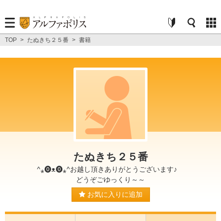
TOP
>
たぬきち２５番
>
書籍
たぬきち２５番
^⁎⓿ᴥ⓿⁎^お越し頂きありがとうございます♪
どうぞごゆっくり～～
お気に入りに追加