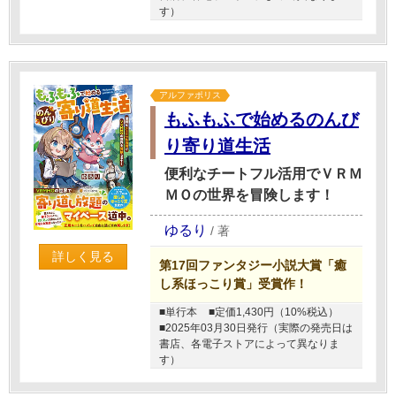
す）
アルファポリス
もふもふで始めるのんび
り寄り道生活
便利なチートフル活用でＶＲＭ
ＭＯの世界を冒険します！
ゆるり
/
著
詳しく見る
第17回ファンタジー小説大賞「癒
し系ほっこり賞」受賞作！
■単行本
■定価1,430円（10%税込）
■2025年03月30日発行（実際の発売日は
書店、各電子ストアによって異なりま
す）