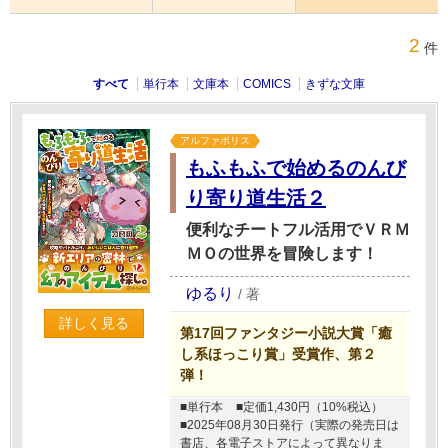
2
件
すべて
単行本
文庫本
COMICS
きずな文庫
アルファポリス
もふもふで始めるのんび
り寄り道生活２
便利なチートフル活用でＶＲＭ
ＭＯの世界を冒険します！
ゆるり
/
著
詳しく見る
第17回ファンタジー小説大賞「癒
し系ほっこり賞」受賞作、第２
弾！
■単行本
■定価1,430円（10%税込）
■2025年08月30日発行（実際の発売日は
書店、各電子ストアによって異なりま