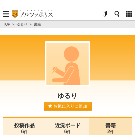
TOP
>
ゆるり
>
書籍
ゆるり
お気に入りに追加
投稿作品
近況ボード
書籍
6
6
2
件
件
件