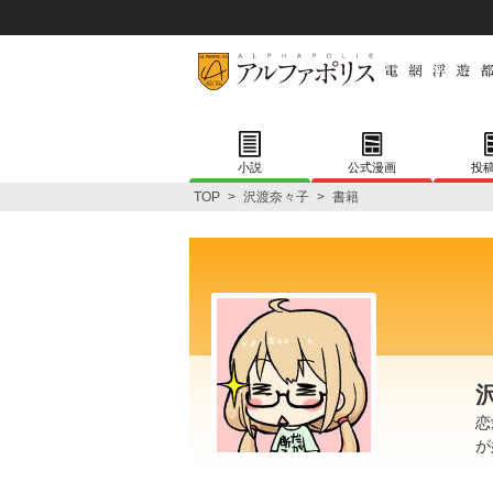
小説
公式漫画
投
TOP
>
沢渡奈々子
>
書籍
恋
が