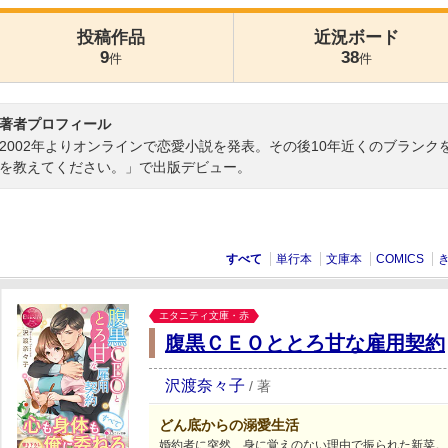
投稿作品
近況ボード
9
38
件
件
著者プロフィール
2002年よりオンラインで恋愛小説を発表。その後10年近くのブランク
を教えてください。」で出版デビュー。
すべて
単行本
文庫本
COMICS
エタニティ文庫・赤
腹黒ＣＥＯととろ甘な雇用契約
沢渡奈々子
/
著
どん底からの溺愛生活
婚約者に突然、身に覚えのない理由で振られた新菜。