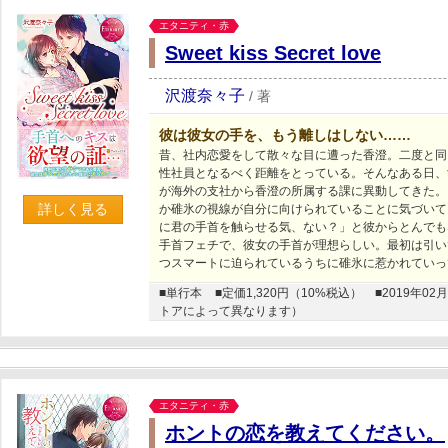
エタニティ・赤
Sweet kiss Secret love
沢渡奈々子
/
著
彼は彼女の手を、もう離しはしない……
昔、社内恋愛をして散々な目に遭った香澄。二度と同
性社員となるべく距離をとっている。そんなある日、
が海外の支社から香澄の所属する課に異動してきた。
詳しく見る
か碓氷の視線が自分に向けられていることに気づいて
に君の手首を触らせる気、ない？」と彼からとんでも
手首フェチで、彼女の手首が理想らしい。最初は引い
つスマートに迫られているうちに碓氷に惹かれていっ
■単行本
■定価1,320円（10%税込）
■2019年
トアによって異なります）
エタニティ・赤
ホントの恋を教えてください。