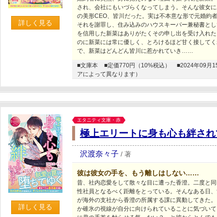
され、会社にもいづらくなってしまう。そんな彼女に
の美形CEO、皆川だった。実は不本意な形で元婚約
詳しく見る
それを謝罪し、住み込みのハウスキーパー兼秘書とし
を信用した新菜はありがたくその申し出を受け入れた
のに新菜には常に優しく、とろけるほど甘く接してく
で、新菜はどんどん皆川に惹かれていき……
■文庫本
■定価770円（10%税込）
■2024年0
アによって異なります）
エタニティ文庫・赤
極上エリートに身も心も絆され
沢渡奈々子
/
著
彼は彼女の手を、もう離しはしない……
昔、社内恋愛をして散々な目に遭った香澄。二度と同
性社員となるべく距離をとっている。そんなある日、
が海外の支社から香澄の所属する課に異動してきた。
詳しく見る
か碓氷の視線が自分に向けられていることに気づいて