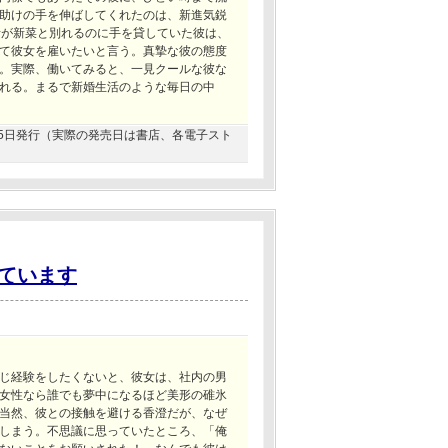
助けの手を伸ばしてくれたのは、新進気鋭
者が新菜と別れるのに手を貸していた彼は、
て彼女を雇いたいと言う。真摯な彼の態度
。実際、働いてみると、一見クールな彼な
れる。まるで新婚生活のような毎日の中
9月15日発行（実際の発売日は書店、各電子スト
ています
じ経験をしたくないと、彼女は、社内の男
女性なら誰でも夢中になるほど美形の碓氷
当然、彼との接触を避ける香澄だが、なぜ
しまう。不思議に思っていたところ、「俺