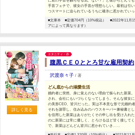
に君の手首を触らせる気、ない？」と彼からとんでも
手首フェチで、彼女の手首が理想らしい。最初は引い
つスマートに迫られているうちに碓氷に惹かれていっ
■文庫本
■定価704円（10%税込）
■2022年1
アによって異なります）
エタニティ・赤
腹黒ＣＥＯととろ甘な雇用契約
沢渡奈々子
/
著
どん底からの溺愛生活
婚約者に突然、身に覚えのない理由で振られた新菜。
され、会社にもいづらくなってしまう。そんな彼女に
の美形CEO、皆川だった。実は不本意な形で元婚約
詳しく見る
それを謝罪し、住み込みのハウスキーパー兼秘書とし
を信用した新菜はありがたくその申し出を受け入れた
のに新菜には常に優しく、とろけるほど甘く接してく
で、新菜はどんどん皆川に惹かれていき……
■単行本
■定価1,320円（10%税込）
■2021年