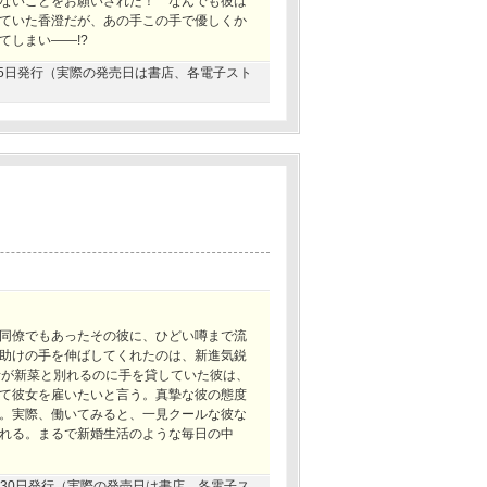
ないことをお願いされた！ なんでも彼は
ていた香澄だが、あの手この手で優しくか
てしまい――!?
1月15日発行（実際の発売日は書店、各電子スト
同僚でもあったその彼に、ひどい噂まで流
助けの手を伸ばしてくれたのは、新進気鋭
者が新菜と別れるのに手を貸していた彼は、
て彼女を雇いたいと言う。真摯な彼の態度
。実際、働いてみると、一見クールな彼な
れる。まるで新婚生活のような毎日の中
11月30日発行（実際の発売日は書店、各電子ス