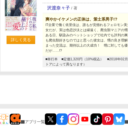
沢渡奈々子
/
著
爽やかイケメンの正体は、策士系男子!?
IT企業で働く依里佳は、誰もが見惚れるフェロモン
女だが、実は色恋沙汰とは縁遠く、爬虫類マニアの甥
ある日、馴染みのペットショップで社内でも評判の爽
詳しく見る
も爬虫類好きなのではと思った彼女は、甥の良き理解
まった交流は、期待以上の大成功！ 甥に対しても優
だが……!?
■単行本
■定価1,320円（10%税込）
■2018年
トアによって異なります）
アプリ一覧