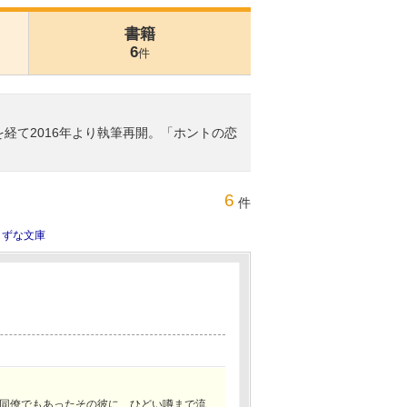
書籍
6
件
を経て2016年より執筆再開。「ホントの恋
6
件
きずな文庫
同僚でもあったその彼に、ひどい噂まで流