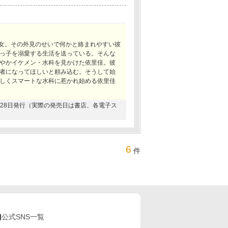
美女。その外見のせいで何かと絡まれやすい彼
っ子を溺愛する生活を送っている。そんな
やかイケメン・水科を見かけた依里佳。彼
者になってほしいと頼み込む。そうして始
しくスマートな水科に惹かれ始める依里佳
02月28日発行（実際の発売日は書店、各電子ス
6
件
公式SNS一覧