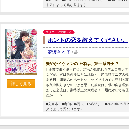
トアによって異なります）
エタニティ文庫・赤
ホントの恋を教えてください。
沢渡奈々子
/
著
爽やかイケメンの正体は、策士系男子!?
IT企業で働く依里佳は、誰もが見惚れるフェロモン
女だが、実は色恋沙汰とは縁遠く、爬虫類マニアの甥
ある日、馴染みのペットショップで社内でも評判の爽
詳しく見る
も爬虫類好きなのではと思った彼女は、甥の良き理解
まった交流は、期待以上の大成功！ 甥に対しても優
だが……!?
■文庫本
■定価704円（10%税込）
■2021年0
アによって異なります）