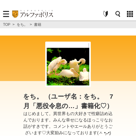
TOP
>
をち。
>
書籍
をち。 （ユーザ名：をち。 7
月「悪役令息の…」書籍化♡）
はじめまして。異世界もの大好きで性癖詰め込
んでおります。みんな幸せになるほっこりなお
話がすきです。コメントやエールありがとうご
ざいます♡大変励みになっております(ㅅ •͈ᴗ•͈)