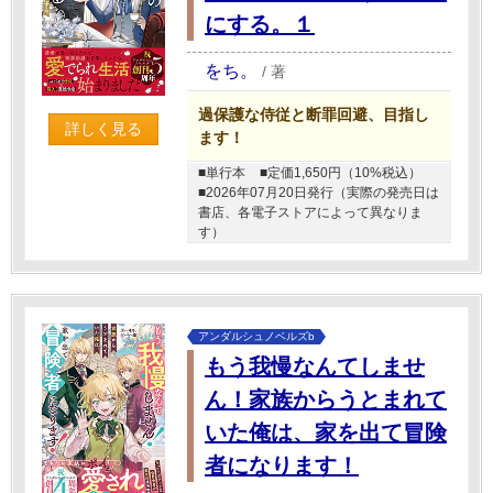
にする。１
をち。
/
著
過保護な侍従と断罪回避、目指し
詳しく見る
ます！
■単行本
■定価1,650円（10%税込）
■2026年07月20日発行（実際の発売日は
書店、各電子ストアによって異なりま
す）
アンダルシュノベルズb
もう我慢なんてしませ
ん！家族からうとまれて
いた俺は、家を出て冒険
者になります！