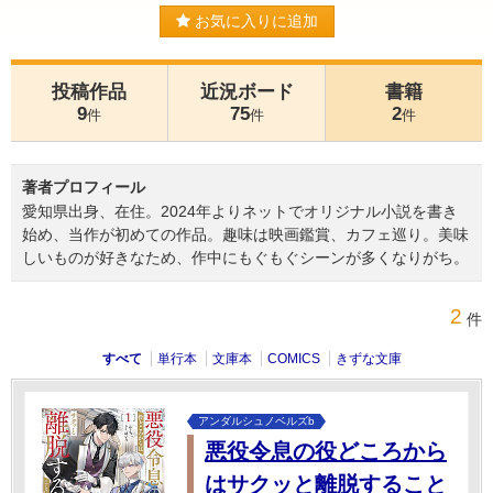
お気に入りに追加
投稿作品
近況ボード
書籍
9
75
2
件
件
件
著者プロフィール
愛知県出身、在住。2024年よりネットでオリジナル小説を書き
始め、当作が初めての作品。趣味は映画鑑賞、カフェ巡り。美味
しいものが好きなため、作中にもぐもぐシーンが多くなりがち。
2
件
すべて
単行本
文庫本
COMICS
きずな文庫
アンダルシュノベルズb
悪役令息の役どころから
はサクッと離脱すること