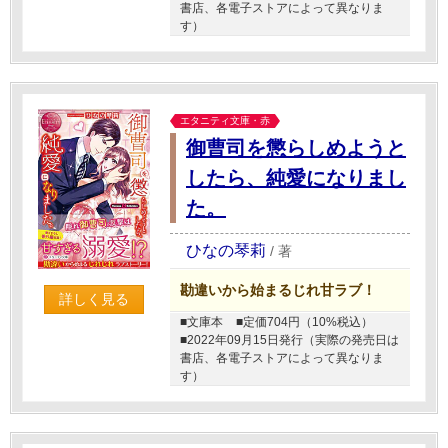
書店、各電子ストアによって異なりま
す）
エタニティ文庫・赤
御曹司を懲らしめようと
したら、純愛になりまし
た。
ひなの琴莉
/
著
勘違いから始まるじれ甘ラブ！
詳しく見る
■文庫本
■定価704円（10%税込）
■2022年09月15日発行（実際の発売日は
書店、各電子ストアによって異なりま
す）