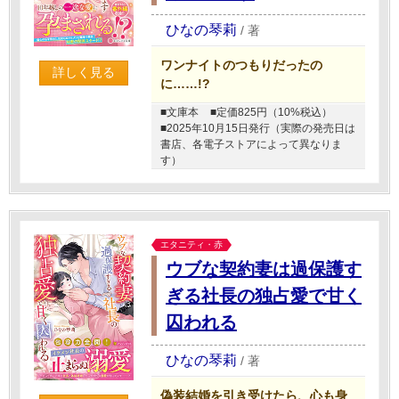
ひなの琴莉
/
著
ワンナイトのつもりだったの
詳しく見る
に……!?
■文庫本
■定価825円（10%税込）
■2025年10月15日発行（実際の発売日は
書店、各電子ストアによって異なりま
す）
エタニティ・赤
ウブな契約妻は過保護す
ぎる社長の独占愛で甘く
囚われる
ひなの琴莉
/
著
偽装結婚を引き受けたら、心も身