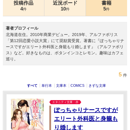
投稿作品
近況ボード
書籍
4
10
5
件
件
件
著者プロフィール
北海道在住。2010年商業デビュー。2019年、アルファポリス
「第12回恋愛小説大賞」にて奨励賞受賞。著書に『ぽっちゃりナ
ースですがエリート外科医と身籠もり婚します』（アルファポリ
ス）など。好きなものは、ボタンインコとレモン。趣味はカフェ
巡り。
5
件
すべて
単行本
文庫本
COMICS
きずな文庫
エタニティ文庫・赤
ぽっちゃりナースですが
エリート外科医と身籠も
り婚します