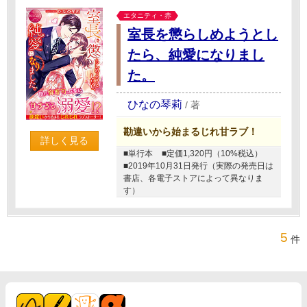
エタニティ・赤
室長を懲らしめようとし
たら、純愛になりまし
た。
ひなの琴莉
/
著
勘違いから始まるじれ甘ラブ！
詳しく見る
■単行本
■定価1,320円（10%税込）
■2019年10月31日発行（実際の発売日は
書店、各電子ストアによって異なりま
す）
5
件