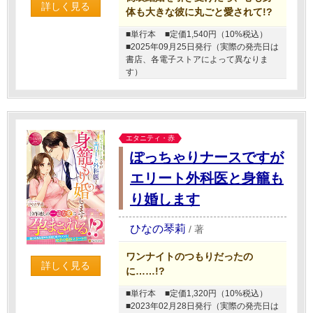
詳しく見る
体も大きな彼に丸ごと愛されて!?
■単行本
■定価1,540円（10%税込）
■2025年09月25日発行（実際の発売日は
書店、各電子ストアによって異なりま
す）
エタニティ・赤
ぽっちゃりナースですが
エリート外科医と身籠も
り婚します
ひなの琴莉
/
著
ワンナイトのつもりだったの
詳しく見る
に……!?
■単行本
■定価1,320円（10%税込）
■2023年02月28日発行（実際の発売日は