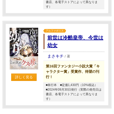
書店、各電子ストアによって異なりま
す）
アルファポリス
前世は冷酷皇帝、今世は
幼女
まさキチ
/
著
第16回ファンタジー小説大賞「キ
ャラクター賞」受賞作、待望の刊
行！
詳しく見る
■単行本
■定価1,430円（10%税込）
■2024年09月30日発行（実際の発売日は
書店、各電子ストアによって異なりま
す）