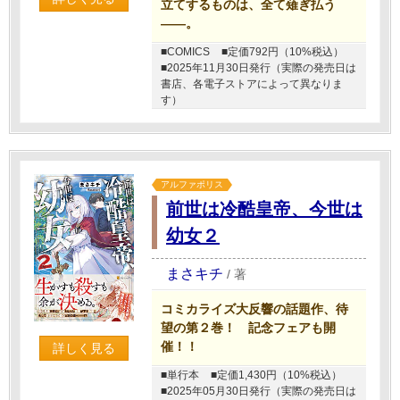
立てするものは、全て薙ぎ払う
――。
■COMICS
■定価792円（10%税込）
■2025年11月30日発行（実際の発売日は
書店、各電子ストアによって異なりま
す）
アルファポリス
前世は冷酷皇帝、今世は
幼女２
まさキチ
/
著
コミカライズ大反響の話題作、待
望の第２巻！ 記念フェアも開
催！！
詳しく見る
■単行本
■定価1,430円（10%税込）
■2025年05月30日発行（実際の発売日は