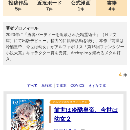
投稿作品
近況ボード
公式漫画
書籍
5
7
1
4
件
件
件
件
著者プロフィール
2023年に『勇者パーティーを追放された精霊術士』（ＨＪ文
庫）にて出版デビュー。精力的に執筆活動を続け、本作『前世は
冷酷皇帝、今世は幼女』がアルファポリス「第16回ファンタジー
小説大賞」キャラクター賞を受賞。Archspireを崇めるメタル好
き。
4
件
すべて
単行本
文庫本
COMICS
きずな文庫
アルファポリスコミックス
前世は冷酷皇帝、今世は
幼女２