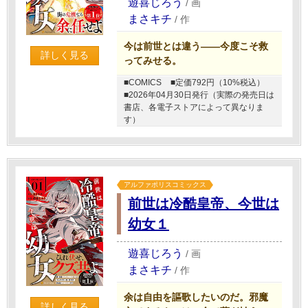
遊喜じろう
/
画
まさキチ
/
作
今は前世とは違う――今度こそ救
詳しく見る
ってみせる。
■COMICS
■定価792円（10%税込）
■2026年04月30日発行（実際の発売日は
書店、各電子ストアによって異なりま
す）
アルファポリスコミックス
前世は冷酷皇帝、今世は
幼女１
遊喜じろう
/
画
まさキチ
/
作
余は自由を謳歌したいのだ。邪魔
詳しく見る