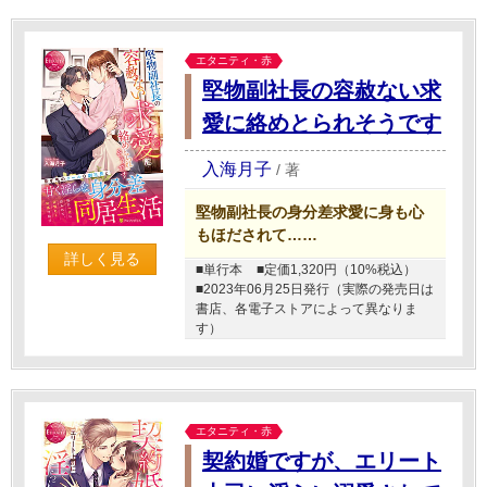
エタニティ・赤
堅物副社長の容赦ない求
愛に絡めとられそうです
入海月子
/
著
堅物副社長の身分差求愛に身も心
もほだされて……
詳しく見る
■単行本
■定価1,320円（10%税込）
■2023年06月25日発行（実際の発売日は
書店、各電子ストアによって異なりま
す）
エタニティ・赤
契約婚ですが、エリート