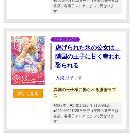
■2025年03月15日発行（実際の発売日は
書店、各電子ストアによって異なりま
す）
ノーチェブックス
虐げられた氷の公女は、
隣国の王子に甘く奪われ
娶られる
入海月子
/
著
異国の王子様に娶られる濃密ラブ
詳しく見る
♡
■単行本
■定価1,320円（10%税込）
■2024年02月25日発行（実際の発売日は
書店、各電子ストアによって異なりま
す）