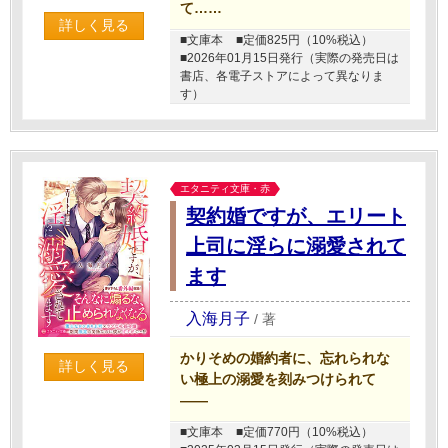
て……
詳しく見る
■文庫本
■定価825円（10%税込）
■2026年01月15日発行（実際の発売日は
書店、各電子ストアによって異なりま
す）
エタニティ文庫・赤
契約婚ですが、エリート
上司に淫らに溺愛されて
ます
入海月子
/
著
かりそめの婚約者に、忘れられな
詳しく見る
い極上の溺愛を刻みつけられて
――
■文庫本
■定価770円（10%税込）