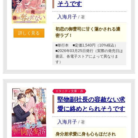
そうです
入海月子
/
著
初恋の御曹司に甘く蕩かされる濃
詳しく見る
密ラブ！
■単行本
■定価1,540円（10%税込）
■2026年03月25日発行（実際の発売日は
書店、各電子ストアによって異なりま
す）
エタニティ文庫・赤
堅物副社長の容赦ない求
愛に絡めとられそうです
入海月子
/
著
身分差求愛に身も心もほだされ