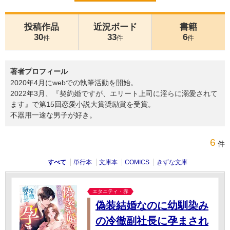
投稿作品
近況ボード
書籍
30
33
6
件
件
件
著者プロフィール
2020年4月にwebでの執筆活動を開始。
2022年3月、『契約婚ですが、エリート上司に淫らに溺愛されて
ます』で第15回恋愛小説大賞奨励賞を受賞。
不器用一途な男子が好き。
6
件
すべて
単行本
文庫本
COMICS
きずな文庫
エタニティ・赤
偽装結婚なのに幼馴染み
の冷徹副社長に孕まされ