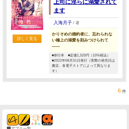
上司に淫らに溺愛されて
ます
入海月子
/
著
かりそめの婚約者に、忘れられな
詳しく見る
い極上の溺愛を刻みつけられて
――
■単行本
■定価1,320円（10%税込）
■2022年08月31日発行（実際の発売日は
書店、各電子ストアによって異なりま
す）
6
件
アプリ一覧