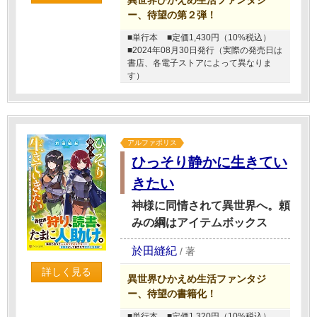
ー、待望の第２弾！
■単行本
■定価1,430円（10%税込）
■2024年08月30日発行（実際の発売日は
書店、各電子ストアによって異なりま
す）
アルファポリス
ひっそり静かに生きてい
きたい
神様に同情されて異世界へ。頼
みの綱はアイテムボックス
於田縫紀
/
著
詳しく見る
異世界ひかえめ生活ファンタジ
ー、待望の書籍化！
■単行本
■定価1,320円（10%税込）