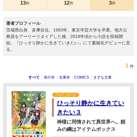
13
12
3
件
件
件
著者プロフィール
茨城県出身、多摩在住。1993年、東京学芸大学を卒業。地方公
務員をアーリーリタイアした後、2018年頃から小説を投稿開
始。『ひっそり静かに生きていきたい』にて書籍化デビューに至
る。
3
件
すべて
単行本
文庫本
COMICS
きずな文庫
アルファポリス
ひっそり静かに生きてい
きたい３
神様に同情されて異世界へ。頼
みの綱はアイテムボックス