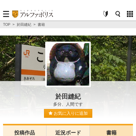
TOP
>
於田縫紀
>
書籍
於田縫紀
多分、人間です
お気に入りに追加
投稿作品
近況ボード
書籍