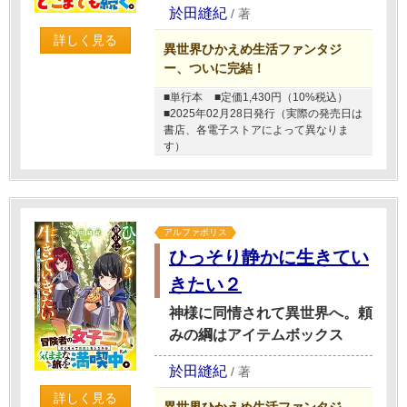
於田縫紀
/
著
詳しく見る
異世界ひかえめ生活ファンタジ
ー、ついに完結！
■単行本
■定価1,430円（10%税込）
■2025年02月28日発行（実際の発売日は
書店、各電子ストアによって異なりま
す）
アルファポリス
ひっそり静かに生きてい
きたい２
神様に同情されて異世界へ。頼
みの綱はアイテムボックス
於田縫紀
/
著
詳しく見る
異世界ひかえめ生活ファンタジ