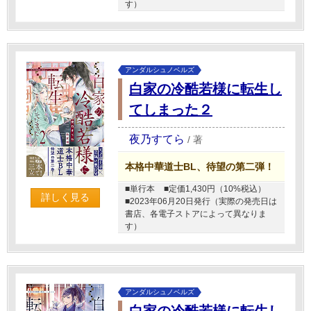
す）
アンダルシュノベルズ
白家の冷酷若様に転生し
てしまった２
夜乃すてら
/
著
本格中華道士BL、待望の第二弾！
■単行本
■定価1,430円（10%税込）
詳しく見る
■2023年06月20日発行（実際の発売日は
書店、各電子ストアによって異なりま
す）
アンダルシュノベルズ
白家の冷酷若様に転生し