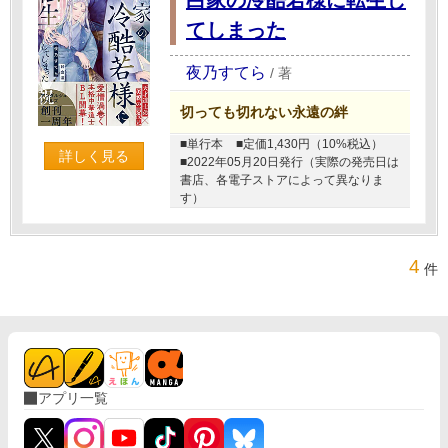
てしまった
夜乃すてら
/
著
切っても切れない永遠の絆
■単行本
■定価1,430円（10%税込）
詳しく見る
■2022年05月20日発行（実際の発売日は
書店、各電子ストアによって異なりま
す）
4
件
アプリ一覧