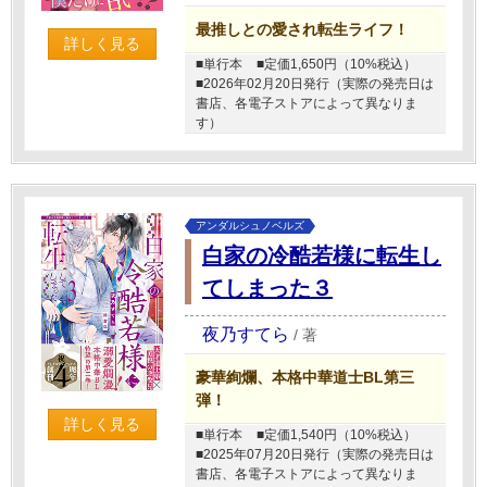
最推しとの愛され転生ライフ！
詳しく見る
■単行本
■定価1,650円（10%税込）
■2026年02月20日発行（実際の発売日は
書店、各電子ストアによって異なりま
す）
アンダルシュノベルズ
白家の冷酷若様に転生し
てしまった３
夜乃すてら
/
著
豪華絢爛、本格中華道士BL第三
弾！
詳しく見る
■単行本
■定価1,540円（10%税込）
■2025年07月20日発行（実際の発売日は
書店、各電子ストアによって異なりま