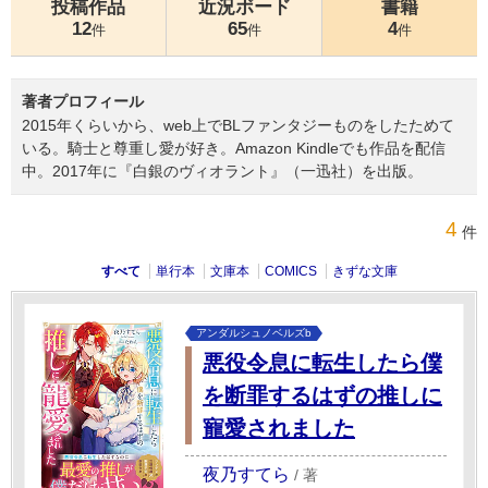
投稿作品
近況ボード
書籍
12
65
4
件
件
件
著者プロフィール
2015年くらいから、web上でBLファンタジーものをしたためて
いる。騎士と尊重し愛が好き。Amazon Kindleでも作品を配信
中。2017年に『白銀のヴィオラント』（一迅社）を出版。
4
件
すべて
単行本
文庫本
COMICS
きずな文庫
アンダルシュノベルズb
悪役令息に転生したら僕
を断罪するはずの推しに
寵愛されました
夜乃すてら
/
著