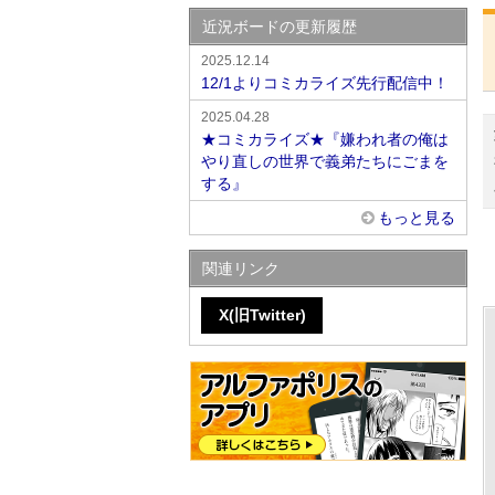
近況ボードの更新履歴
2025.12.14
12/1よりコミカライズ先行配信中！
2025.04.28
★コミカライズ★『嫌われ者の俺は
やり直しの世界で義弟たちにごまを
する』
もっと見る
関連リンク
X(旧Twitter)