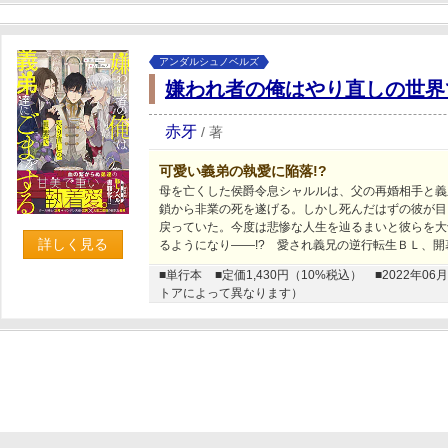
アンダルシュノベルズ
嫌われ者の俺はやり直しの世界
赤牙
/
著
可愛い義弟の執愛に陥落!?
母を亡くした侯爵令息シャルルは、父の再婚相手と義
鎖から非業の死を遂げる。しかし死んだはずの彼が目
戻っていた。今度は悲惨な人生を辿るまいと彼らを大
詳しく見る
るようになり――!? 愛され義兄の逆行転生ＢＬ、開
■単行本
■定価1,430円（10%税込）
■2022年
トアによって異なります）