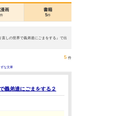
式漫画
書籍
5
件
件
やり直しの世界で義弟達にごまをする』で出
5
件
きずな文庫
で義弟達にごまをする２