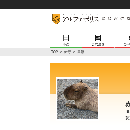
小説
公式漫画
投
TOP
>
赤牙
>
書籍
B
妄