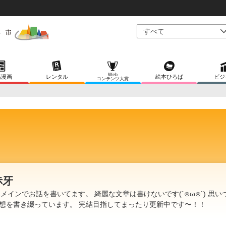
Web
稿漫画
レンタル
絵本ひろば
ビジ
コンテンツ大賞
赤牙
Lメインでお話を書いてます。 綺麗な文章は書けないです(´⊙ω⊙`) 思い
想を書き綴っています。 完結目指してまったり更新中です〜！！