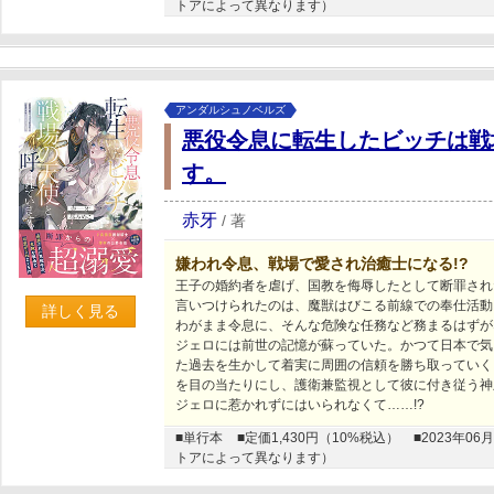
トアによって異なります）
アンダルシュノベルズ
悪役令息に転生したビッチは戦
す。
赤牙
/
著
嫌われ令息、戦場で愛され治癒士になる!?
王子の婚約者を虐げ、国教を侮辱したとして断罪され
言いつけられたのは、魔獣はびこる前線での奉仕活動
詳しく見る
わがまま令息に、そんな危険な任務など務まるはずが
ジェロには前世の記憶が蘇っていた。かつて日本で気
た過去を生かして着実に周囲の信頼を勝ち取っていく
を目の当たりにし、護衛兼監視として彼に付き従う神
ジェロに惹かれずにはいられなくて……!?
■単行本
■定価1,430円（10%税込）
■2023年
トアによって異なります）