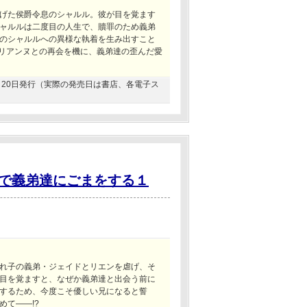
げた侯爵令息のシャルル。彼が目を覚ます
ャルルは二度目の人生で、贖罪のため義弟
のシャルルへの異様な執着を生み出すこと
マリアンヌとの再会を機に、義弟達の歪んだ愛
06月20日発行（実際の発売日は書店、各電子ス
で義弟達にごまをする１
れ子の義弟・ジェイドとリエンを虐げ、そ
目を覚ますと、なぜか義弟達と出会う前に
するため、今度こそ優しい兄になると誓
て――!?