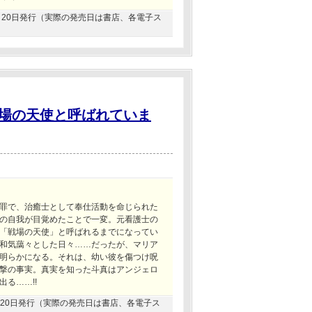
03月20日発行（実際の発売日は書店、各電子ス
場の天使と呼ばれていま
罪で、治癒士として奉仕活動を命じられた
の自我が目覚めたことで一変。元看護士の
「戦場の天使」と呼ばれるまでになってい
和気藹々とした日々……だったが、マリア
明らかになる。それは、幼い彼を傷つけ呪
撃の事実。真実を知った斗真はアンジェロ
る……!!
10月20日発行（実際の発売日は書店、各電子ス