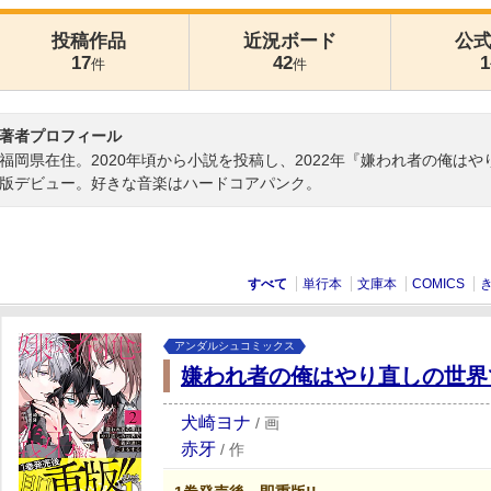
投稿作品
近況ボード
公
17
42
1
件
件
著者プロフィール
福岡県在住。2020年頃から小説を投稿し、2022年『嫌われ者の俺は
版デビュー。好きな音楽はハードコアパンク。
すべて
単行本
文庫本
COMICS
アンダルシュコミックス
嫌われ者の俺はやり直しの世界
犬崎ヨナ
/
画
赤牙
/
作