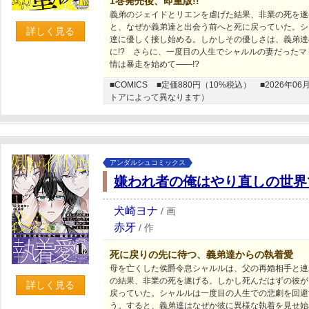
1巻発売後、即重版!!
義弟のジェイドとリエンを虐げた結果、非業の死を遂
と、なぜか義弟達と出会う前へと死に戻っていた。シ
詳しく見る
達に優しく接し始める。しかしその優しさは、義弟達
に!? さらに、一度目の人生でシャルルの妻だった
情は暴走を始めて――!?
■COMICS
■定価880円（10%税込）
■2026年
トアによって異なります）
アンダルシュコミックス
嫌われ者の俺はやり直しの世界
犬崎ヨナ
/
画
赤牙
/
作
死に戻りの先に待つ、義弟達からの執着愛
母を亡くした侯爵令息シャルルは、父の再婚相手と連
の結果、非業の死を遂げる。しかし死んだはずの彼が
詳しく見る
戻っていた。シャルルは一度目の人生での悲劇を回避
う。すると、義弟達はなぜか彼に異様な執着を見せ始め