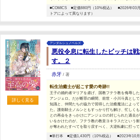
■COMICS
■定価880円（10%税込）
■2026年
トアによって異なります）
アンダルシュノベルズ
悪役令息に転生したビッチは戦
す。２
赤牙
/
著
転生治癒士が起こす愛の奇跡!!
王子の婚約者マリアを虐げ、国教フテラ教を侮辱した
アンジェロ。だが断罪の瞬間、前世・小川斗真として
詳しく見る
知識と、仲間たちの協力で習得した治癒魔法によって
た。護衛騎士ノルンともすっかり打ち解け、忙しくも
との再会をきっかけにアンジェロの封じられた過去が
いをかけたのが、フテラ教の教皇ヨキラスだという衝
が奪われたすべてを取り戻すべく、大逆転劇に打って出
■単行本
■定価1,430円（10%税込）
■2023年