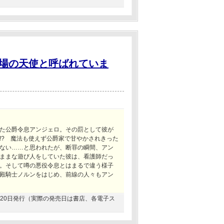
場の天使と呼ばれていま
た公爵令息アンジェロ。その罰として彼が
!? 魔法も使えず公爵家で甘やかされきった
ない……と思われたが、断罪の瞬間、アン
ままな遊び人をしていた彼は、看護師だっ
。そして噂の悪役令息とはまるで違う様子
殿騎士ノルンをはじめ、前線の人々もアン
06月20日発行（実際の発売日は書店、各電子ス