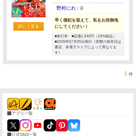
野村にれ
/
著
早く側妃を迎えて、私をお役御免
詳しく見る
にしてください！
■単行本
■定価1,540円（10%税込）
■2026年07月05日発行（実際の発売日は
書店、各電子ストアによって異なりま
す）
1
件
アプリ一覧
公式SNS一覧