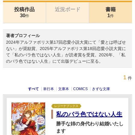
投稿作品
近況ボード
書籍
30
1
件
件
著者プロフィール
2024年アルファポリス第17回恋愛小説大賞にて「愛とは呼ばせ
ない」が奨励賞、2025年アルファポリス第18回恋愛小説大賞に
て「私のバラ色ではない人生」が読者賞を受賞。2026年、「私
のバラ色ではない人生」にて出版デビューに至る。
1
件
すべて
単行本
文庫本
COMICS
きずな文庫
レジーナブックス
私のバラ色ではない人生
勝手な姉の身代わり結婚いたし
ます