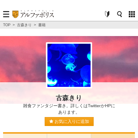
TOP
>
古森きり
>
書籍
古森きり
雑食ファンタジー書き。詳しくはTwitterかHPに
あります。
お気に入りに追加