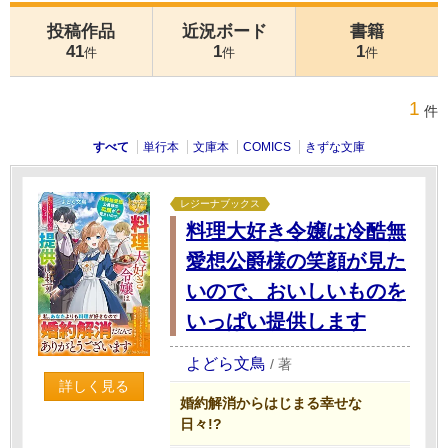
投稿作品
近況ボード
書籍
41
1
1
件
件
件
1
件
すべて
単行本
文庫本
COMICS
きずな文庫
レジーナブックス
料理大好き令嬢は冷酷無
愛想公爵様の笑顔が見た
いので、おいしいものを
いっぱい提供します
よどら文鳥
/
著
詳しく見る
婚約解消からはじまる幸せな
日々!?