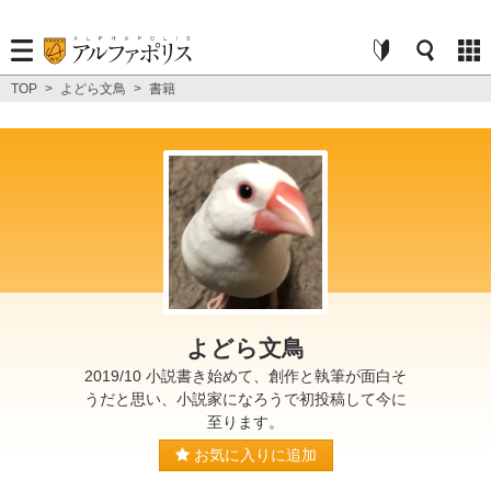
TOP
>
よどら文鳥
>
書籍
よどら文鳥
2019/10 小説書き始めて、創作と執筆が面白そ
うだと思い、小説家になろうで初投稿して今に
至ります。
お気に入りに追加