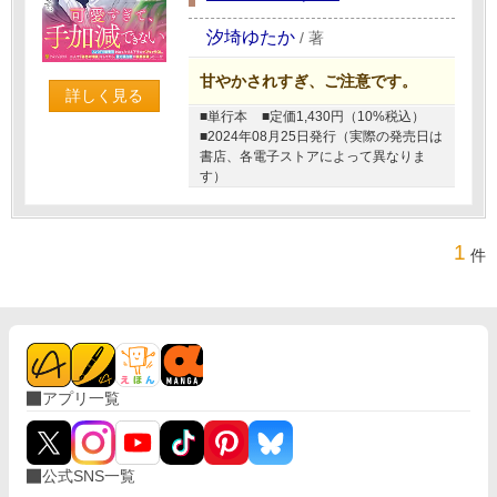
汐埼ゆたか
/
著
甘やかされすぎ、ご注意です。
詳しく見る
■単行本
■定価1,430円（10%税込）
■2024年08月25日発行（実際の発売日は
書店、各電子ストアによって異なりま
す）
1
件
アプリ一覧
公式SNS一覧