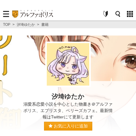
TOP
>
汐埼ゆたか
>
書籍
汐埼ゆたか
溺愛系恋愛小説を中心とした物書き＠アルファ
ポリス、エブリスタ、ベリーズカフェ。最新情
報はTwitterにて更新します
お気に入りに追加