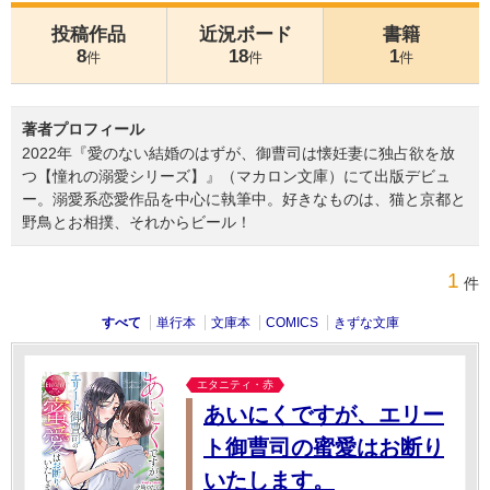
投稿作品
近況ボード
書籍
8
18
1
件
件
件
著者プロフィール
2022年『愛のない結婚のはずが、御曹司は懐妊妻に独占欲を放
つ【憧れの溺愛シリーズ】』（マカロン文庫）にて出版デビュ
ー。溺愛系恋愛作品を中心に執筆中。好きなものは、猫と京都と
野鳥とお相撲、それからビール！
1
件
すべて
単行本
文庫本
COMICS
きずな文庫
エタニティ・赤
あいにくですが、エリー
ト御曹司の蜜愛はお断り
いたします。