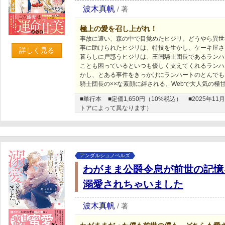
波木真帆
/
著
極上の愛を召し上がれ！
事故に遭い、森の中で目覚めたヒジリ。どうやら異世
事に助けられたヒジリは、特技を生かし、ケーキ屋さ
詳しく見る
暮らしに戸惑うヒジリは、王国騎士団長であるランハ
ことも困っているといつも優しく支えてくれるランハ
かし、とある事件をきっかけにランハートのとんでも
騎士団長の××な素顔に絆される、Webで大人気の極甘
■単行本
■定価1,650円（10%税込）
■2025年
トアによって異なります）
アンダルシュノベルズ
わがまま公爵令息が前世の記憶
溺愛されちゃいました
波木真帆
/
著