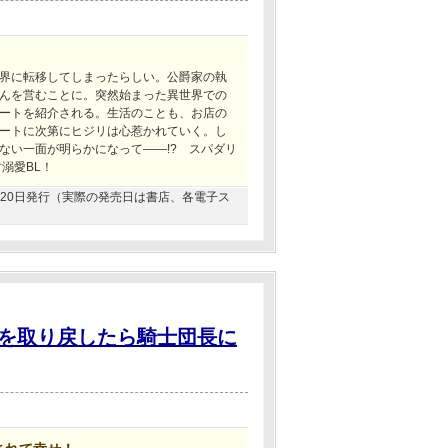
界に転移してしまったらしい。公爵家の執
んを営むことに。突然始まった異世界での
ートを紹介される。生活のことも、お店の
ートに次第にヒジリは心惹かれていく。し
ない一面が明らかになって――!? スパダリ
溺愛BL！
11月20日発行（実際の発売日は書店、各電子ス
を取り戻したら騎士団長に