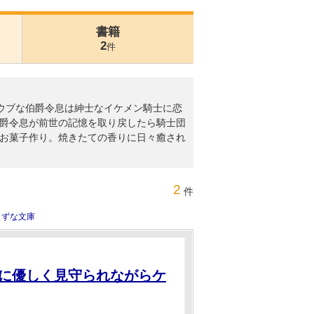
書籍
2
件
年『ウブな伯爵令息は紳士なイケメン騎士に恋
爵令息が前世の記憶を取り戻したら騎士団
お菓子作り。焼きたての香りに日々癒され
2
件
きずな文庫
に優しく見守られながらケ