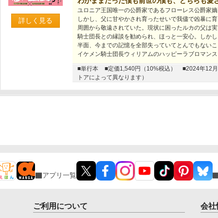
わがままだった僕も前世の僕も、どちらも愛
ユロニア王国唯一の公爵家であるフローレス公爵家嫡
しかし、父に甘やかされ育ったせいで我儘で凶暴に育
詳しく見る
周囲から敬遠されていた。現状に困ったルカの父は実
騎士団長との縁談を勧められ、ほっと一安心。しかし
半面、今までの記憶を全部失っていてとんでもないこ
イケメン騎士団長ウィリアムのハッピーラブロマンス!
■単行本
■定価1,540円（10%税込）
■2024年
トアによって異なります）
アプリ一覧
ご利用について
会社