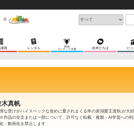
Web
稿漫画
レンタル
絵本ひろば
ビジ
コンテンツ大賞
波木真帆
情な受けがハイスペックな攻めに愛されまくる年の差溺愛王道BLが大
※作品の全文または一部について、許可なく転載・複製・AI学習への利
化・動画化を禁止します