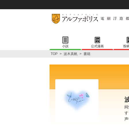
小説
公式漫画
投
TOP
>
波木真帆
>
書籍
純
す
声