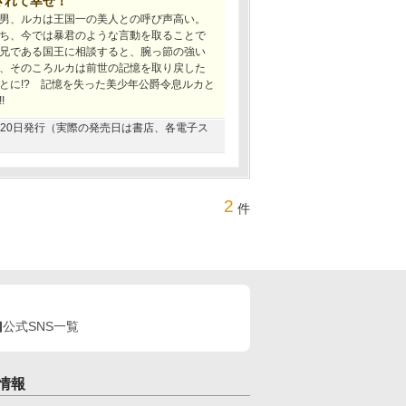
されて幸せ！
男、ルカは王国一の美人との呼び声高い。
ち、今では暴君のような言動を取ることで
兄である国王に相談すると、腕っ節の強い
、そのころルカは前世の記憶を取り戻した
とに!? 記憶を失った美少年公爵令息ルカと
!
12月20日発行（実際の発売日は書店、各電子ス
2
件
公式SNS一覧
情報