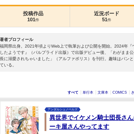
投稿作品
近況ボード
101
51
件
件
著者プロフィール
福岡県出身。2021年頃よりWeb上で執筆および公開を開始。2024
したようです』（パルプライド出版）で出版デビュー後、「わがまま公
長に溺愛されちゃいました」（アルファポリス）を刊行。趣味はパンと
ている。
すべて
単行本
文庫本
COMICS
アンダルシュノベルズ
異世界でイケメン騎士団長さん
ーキ屋さんやってます