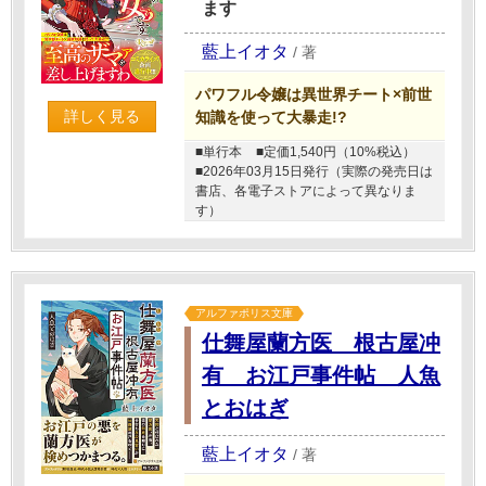
ます
藍上イオタ
/
著
パワフル令嬢は異世界チート×前世
詳しく見る
知識を使って大暴走!?
■単行本
■定価1,540円（10%税込）
■2026年03月15日発行（実際の発売日は
書店、各電子ストアによって異なりま
す）
アルファポリス文庫
仕舞屋蘭方医 根古屋冲
有 お江戸事件帖 人魚
とおはぎ
藍上イオタ
/
著