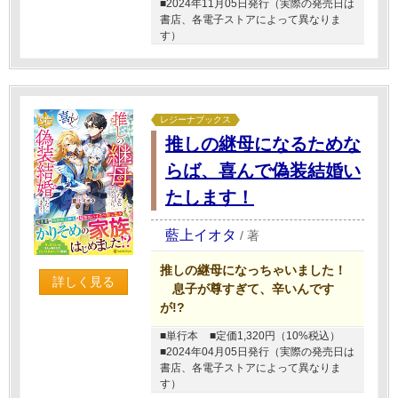
■2024年11月05日発行（実際の発売日は
書店、各電子ストアによって異なりま
す）
レジーナブックス
推しの継母になるためな
らば、喜んで偽装結婚い
たします！
藍上イオタ
/
著
推しの継母になっちゃいました！
詳しく見る
息子が尊すぎて、辛いんです
が!?
■単行本
■定価1,320円（10%税込）
■2024年04月05日発行（実際の発売日は
書店、各電子ストアによって異なりま
す）