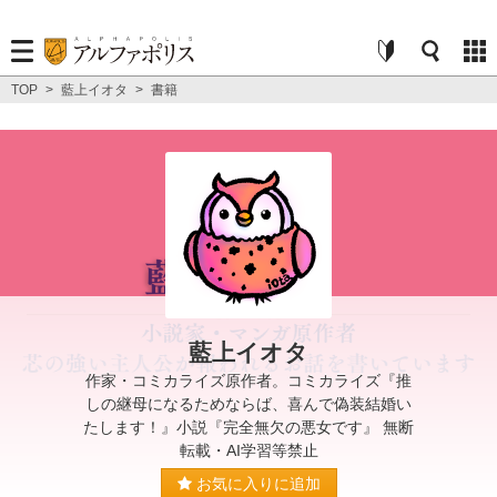
TOP
>
藍上イオタ
>
書籍
藍上イオタ
作家・コミカライズ原作者。コミカライズ『推
しの継母になるためならば、喜んで偽装結婚い
たします！』小説『完全無欠の悪女です』 無断
転載・AI学習等禁止
お気に入りに追加