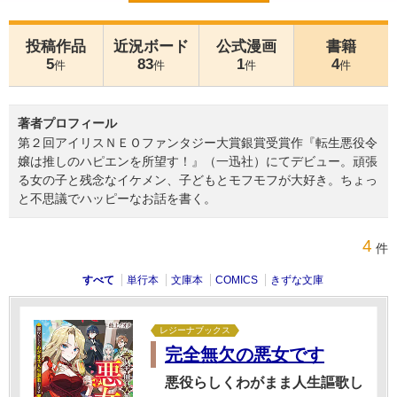
投稿作品
近況ボード
公式漫画
書籍
5
83
1
4
件
件
件
件
著者プロフィール
第２回アイリスＮＥＯファンタジー大賞銀賞受賞作『転生悪役令
嬢は推しのハピエンを所望す！』（一迅社）にてデビュー。頑張
る女の子と残念なイケメン、子どもとモフモフが大好き。ちょっ
と不思議でハッピーなお話を書く。
4
件
すべて
単行本
文庫本
COMICS
きずな文庫
レジーナブックス
完全無欠の悪女です
悪役らしくわがまま人生謳歌し