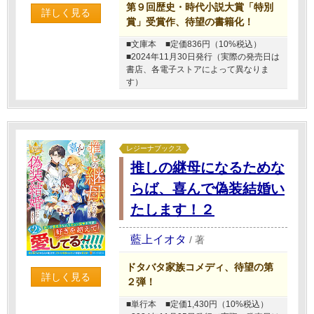
第９回歴史・時代小説大賞「特別
詳しく見る
賞」受賞作、待望の書籍化！
■文庫本
■定価836円（10%税込）
■2024年11月30日発行（実際の発売日は
書店、各電子ストアによって異なりま
す）
レジーナブックス
推しの継母になるためな
らば、喜んで偽装結婚い
たします！２
藍上イオタ
/
著
ドタバタ家族コメディ、待望の第
詳しく見る
２弾！
■単行本
■定価1,430円（10%税込）