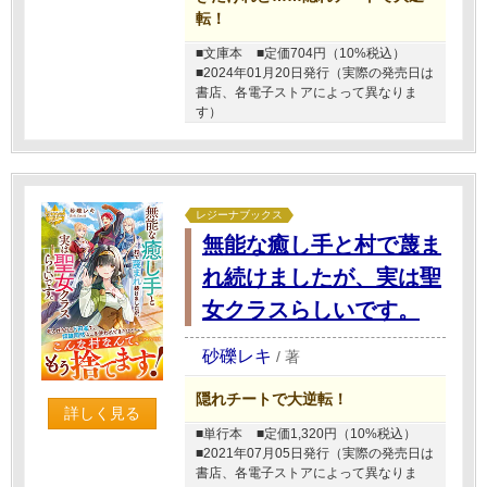
転！
■文庫本
■定価704円（10%税込）
■2024年01月20日発行（実際の発売日は
書店、各電子ストアによって異なりま
す）
レジーナブックス
無能な癒し手と村で蔑ま
れ続けましたが、実は聖
女クラスらしいです。
砂礫レキ
/
著
隠れチートで大逆転！
詳しく見る
■単行本
■定価1,320円（10%税込）
■2021年07月05日発行（実際の発売日は
書店、各電子ストアによって異なりま