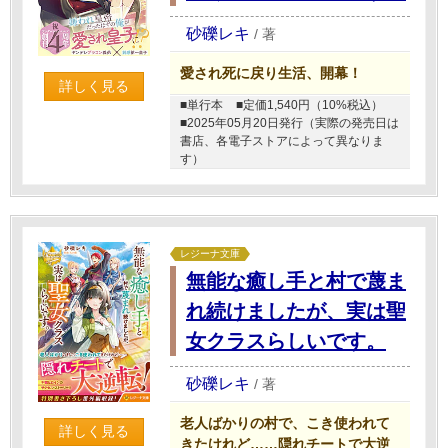
砂礫レキ
/
著
愛され死に戻り生活、開幕！
詳しく見る
■単行本
■定価1,540円（10%税込）
■2025年05月20日発行（実際の発売日は
書店、各電子ストアによって異なりま
す）
レジーナ文庫
無能な癒し手と村で蔑ま
れ続けましたが、実は聖
女クラスらしいです。
砂礫レキ
/
著
老人ばかりの村で、こき使われて
詳しく見る
きたけれど……隠れチートで大逆