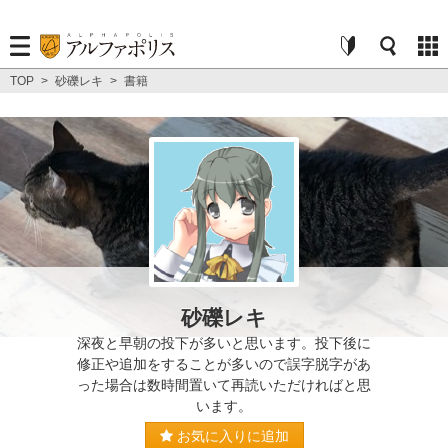
TOP
>
砂礫レキ
>
書籍
砂礫レキ
深夜と早朝の投下が多いと思います。投下後に
修正や追加をすることが多いので誤字脱字があ
った場合は数時間置いて再読いただければと思
います。
お気に入りに追加