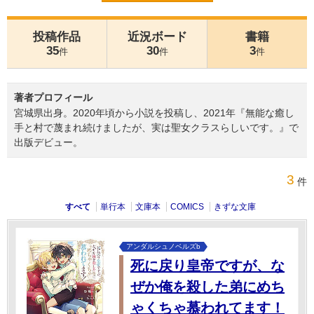
投稿作品
近況ボード
書籍
35
30
3
件
件
件
著者プロフィール
宮城県出身。2020年頃から小説を投稿し、2021年『無能な癒し
手と村で蔑まれ続けましたが、実は聖女クラスらしいです。』で
出版デビュー。
3
件
すべて
単行本
文庫本
COMICS
きずな文庫
アンダルシュノベルズb
死に戻り皇帝ですが、な
ぜか俺を殺した弟にめち
ゃくちゃ慕われてます！