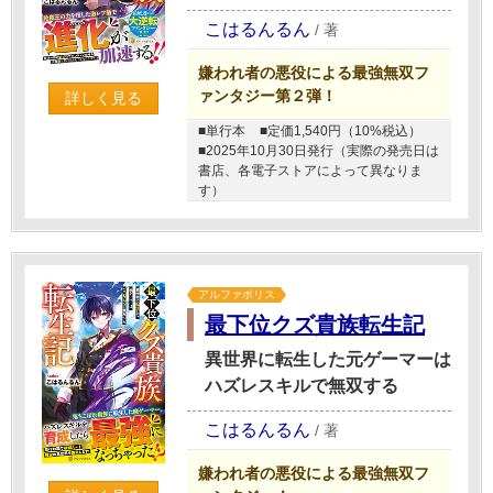
こはるんるん
/
著
嫌われ者の悪役による最強無双フ
ァンタジー第２弾！
詳しく見る
■単行本
■定価1,540円（10%税込）
■2025年10月30日発行（実際の発売日は
書店、各電子ストアによって異なりま
す）
アルファポリス
最下位クズ貴族転生記
異世界に転生した元ゲーマーは
ハズレスキルで無双する
こはるんるん
/
著
嫌われ者の悪役による最強無双フ