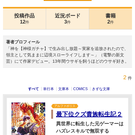
投稿作品
近況ボード
書籍
12
3
2
件
件
件
著者プロフィール
「神を【神様ガチャ】で生み出し放題～実家を追放されたので、
領主として気ままに辺境スローライフします～」（電撃の新文
芸）にて作家デビュー。13年間ウサギを飼うほどのウサギ好き。
2
件
すべて
単行本
文庫本
COMICS
きずな文庫
アルファポリス
最下位クズ貴族転生記２
異世界に転生した元ゲーマーは
ハズレスキルで無双する