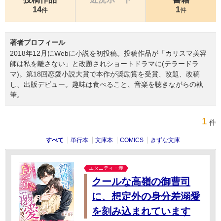
14
1
件
件
著者プロフィール
2018年12月にWebに小説を初投稿。投稿作品が「カリスマ美容
師は私を離さない」と改題されショートドラマに(テラードラ
マ)。第18回恋愛小説大賞で本作が奨励賞を受賞、改題、改稿
し、出版デビュー。趣味は食べること、音楽を聴きながらの執
筆。
1
件
すべて
単行本
文庫本
COMICS
きずな文庫
エタニティ・赤
クールな高嶺の御曹司
に、想定外の身分差溺愛
を刻み込まれています