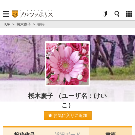
TOP
>
桜木慶子
>
書籍
桜木慶子 （ユーザ名：けい
こ）
お気に入りに追加
投稿作品
近況ボード
書籍