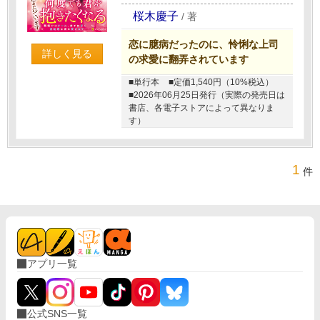
桜木慶子
/
著
恋に臆病だったのに、怜悧な上司
詳しく見る
の求愛に翻弄されています
■単行本
■定価1,540円（10%税込）
■2026年06月25日発行（実際の発売日は
書店、各電子ストアによって異なりま
す）
1
件
アプリ一覧
公式SNS一覧